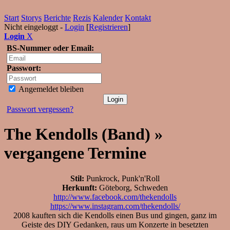
Start
Storys
Berichte
Rezis
Kalender
Kontakt
Nicht eingeloggt -
Login
[
Registrieren
]
Login
X
BS-Nummer oder Email:
Passwort:
Angemeldet bleiben
Passwort vergessen?
The Kendolls (Band) »
vergangene Termine
Stil:
Punkrock, Punk'n'Roll
Herkunft:
Göteborg, Schweden
http://www.facebook.com/thekendolls
https://www.instagram.com/thekendolls/
2008 kauften sich die Kendolls einen Bus und gingen, ganz im
Geiste des DIY Gedanken, raus um Konzerte in besetzten