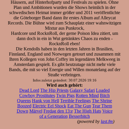
Häusern, auf Hinterhofparty und Festivals zu spielen. Ohne
Plan und Ambitionen wurden die Shows heimlich in der
schwedischen Heimat immer größer und 2011 veröffentlichte
die Göteborger Band dann ihr erstes Album auf Alleycat
Records. Die Bühne wird zum Schauplatz einer wahnwitzigen
Mixtur aus Punkrock,
Hardcore und RocknRoll, der gerne Poison Idea zitiert, um
dann doch in ein in Wut getränktes Chaos zu enden -
RocknRoll eben!
Die Kendolls haben in den letzten Jahren in Brasilien,
Finnland, England und Norwegen getourt und zusammen mit
Ihren Kollegen von John Coffey im legendären Melkweeg in
Amsterdam gespielt. Es gibt heutzutage nicht mehr viele
Bands, die mit so viel Energie und Willen monatelang auf der
Straße verbringen.
Infos zuletzt geändert: 30.07.2026 19:16
Wird auch gehört:
Dead Lord
The Hip Priests
Galaxy Safari
Loaded
Cowboy Prostitutes
Twin Pigs
Rotten Mind
Bitch
Queens
Hank von Hell
Terrible Feelings
The Shrine
Boozed
Electric Eel Shock
Eat The Gun
Tear Them
Down
Märvel
Fredag den 13:e
The High Hats
Voice
of a Generation
Besserbitch
(powered by
last.fm
)