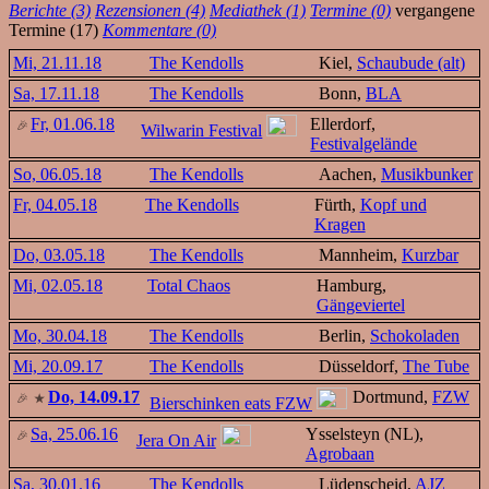
Berichte (3)
Rezensionen (4)
Mediathek (1)
Termine (0)
vergangene
Termine (17)
Kommentare (0)
Mi, 21.11.18
The Kendolls
Kiel,
Schaubude (alt)
Sa, 17.11.18
The Kendolls
Bonn,
BLA
Fr, 01.06.18
Ellerdorf,
Wilwarin Festival
Festivalgelände
So, 06.05.18
The Kendolls
Aachen,
Musikbunker
Fr, 04.05.18
The Kendolls
Fürth,
Kopf und
Kragen
Do, 03.05.18
The Kendolls
Mannheim,
Kurzbar
Mi, 02.05.18
Total Chaos
Hamburg,
Gängeviertel
Mo, 30.04.18
The Kendolls
Berlin,
Schokoladen
Mi, 20.09.17
The Kendolls
Düsseldorf,
The Tube
Do, 14.09.17
Dortmund,
FZW
Bierschinken eats FZW
Sa, 25.06.16
Ysselsteyn (NL),
Jera On Air
Agrobaan
Sa, 30.01.16
The Kendolls
Lüdenscheid,
AJZ