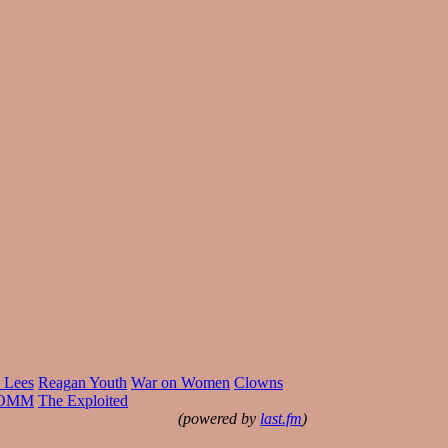
 Lees
Reagan Youth
War on Women
Clowns
OMM
The Exploited
(powered by
last.fm
)