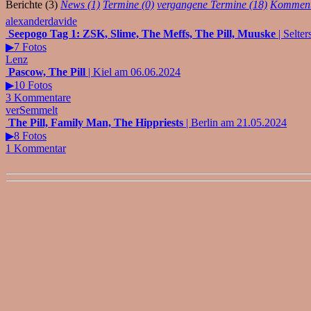
Berichte (3)
News (1)
Termine (0)
vergangene Termine (18)
Komment
alexanderdavide
Seepogo Tag 1: ZSK, Slime, The Meffs, The Pill, Muuske
| Selte
▶7 Fotos
Lenz
Pascow, The Pill
| Kiel am 06.06.2024
▶10 Fotos
3 Kommentare
verSemmelt
The Pill, Family Man, The Hippriests
| Berlin am 21.05.2024
▶8 Fotos
1 Kommentar