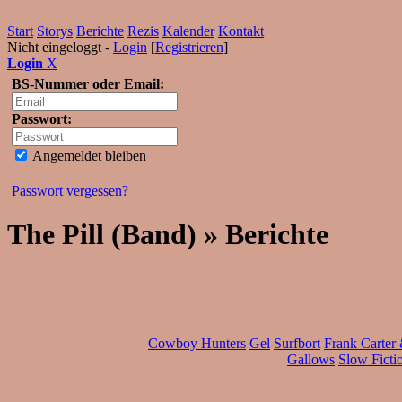
Start
Storys
Berichte
Rezis
Kalender
Kontakt
Nicht eingeloggt -
Login
[
Registrieren
]
Login
X
BS-Nummer oder Email:
Passwort:
Angemeldet bleiben
Passwort vergessen?
The Pill (Band) » Berichte
Cowboy Hunters
Gel
Surfbort
Frank Carter
Gallows
Slow Ficti