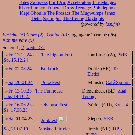
Bites
Zatopeks
For I Am
Accelerators
The Manges
River Jumpers
Funeral Dress
Teenage Bubblegums
Kepi Ghoulie
The Prozacs
The Mugwumps
Janez
Detd.
Squirtgun
The Living Daylights
(powered by
last.fm
)
Berichte (5)
News (2)
Termine (0)
vergangene Termine (26)
Kommentare (0)
Seiten: 1,
2
,
weiter >>
Fr, 13.12.24 -
The Pigeon Fest
Innsbruck (A),
PMK
So, 15.12.24
Fr, 02.08.24
Brakrock
Duffel (BE),
Ter
Elstlei
Sa, 20.01.24
Puke Fest
Münster,
Café Sputnik
Fr, 13.10.23
The Funhouse
Diepenbeek (BE),
Zaal
- Sa, 14.10.23
Terlogt
Fr, 16.06.23 -
Obenuse Fest
Zürich (CH),
Kreis 4
Sa, 17.06.23
Sa, 01.04.23
Siegen,
VEB
Junkfest
So, 21.07.19
Masked Intruder
Utrecht (NL),
DB's
studio