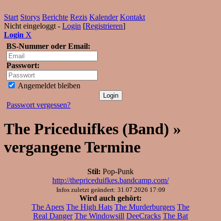
Start
Storys
Berichte
Rezis
Kalender
Kontakt
Nicht eingeloggt -
Login
[
Registrieren
]
Login
X
BS-Nummer oder Email:
Passwort:
Angemeldet bleiben
Passwort vergessen?
The Priceduifkes (Band) »
vergangene Termine
Stil:
Pop-Punk
http://thepriceduifkes.bandcamp.com/
Infos zuletzt geändert: 31.07.2026 17:09
Wird auch gehört:
The Apers
The High Hats
The Murderburgers
The
Real Danger
The Windowsill
DeeCracks
The Bat