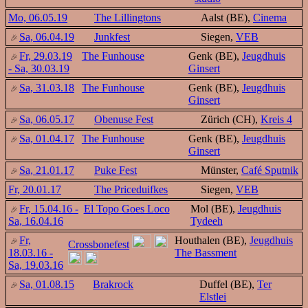
Mo, 06.05.19
The Lillingtons
Aalst (BE),
Cinema
Sa, 06.04.19
Junkfest
Siegen,
VEB
Fr, 29.03.19
The Funhouse
Genk (BE),
Jeugdhuis
- Sa, 30.03.19
Ginsert
Sa, 31.03.18
The Funhouse
Genk (BE),
Jeugdhuis
Ginsert
Sa, 06.05.17
Obenuse Fest
Zürich (CH),
Kreis 4
Sa, 01.04.17
The Funhouse
Genk (BE),
Jeugdhuis
Ginsert
Sa, 21.01.17
Puke Fest
Münster,
Café Sputnik
Fr, 20.01.17
The Priceduifkes
Siegen,
VEB
Fr, 15.04.16 -
El Topo Goes Loco
Mol (BE),
Jeugdhuis
Sa, 16.04.16
Tydeeh
Fr,
Houthalen (BE),
Jeugdhuis
Crossbonefest
18.03.16 -
The Bassment
Sa, 19.03.16
Sa, 01.08.15
Brakrock
Duffel (BE),
Ter
Elstlei