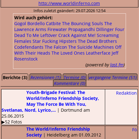
http://www.worldinferno.com
Infos zuletzt geändert: 29.07.2026 12:54
Wird auch gehört:
Gogol Bordello
Catbite
The Bouncing Souls
The
Lawrence Arms
Firewater
Propagandhi
Dillinger Four
Dead To Me
Leftöver Crack
Against Me!
Screaming
Females
Star Fucking Hipsters
The Dead Brothers
Codefendants
The Falcon
The Suicide Machines
Off
With Their Heads
The Loved Ones
Leatherface
Jeff
Rosenstock
(powered by
last.fm
)
Berichte (3)
Rezensionen (1)
Termine (0)
vergangene Termine (51)
Kommentare (0)
Youth-Brigade Festival: The
Redaktion
World/Inferno Friendship Society,
May The Force Be With You,
Svetlanas, Nord, Lyrico,...
| Dortmund am
25.06.2015
▶52 Fotos
The World/Inferno Friendship
Fö
Society
| Heidelberg am 01.09.2012