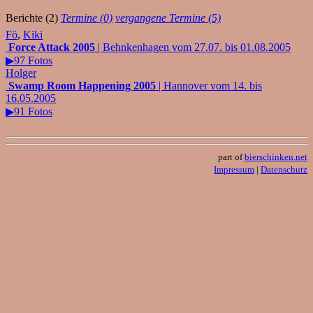
Berichte (2)
Termine (0)
vergangene Termine (5)
Fö
,
Kiki
Force Attack 2005
| Behnkenhagen vom 27.07. bis 01.08.2005
▶97 Fotos
Holger
Swamp Room Happening 2005
| Hannover vom 14. bis
16.05.2005
▶91 Fotos
part of
bierschinken.net
Impressum
|
Datenschutz