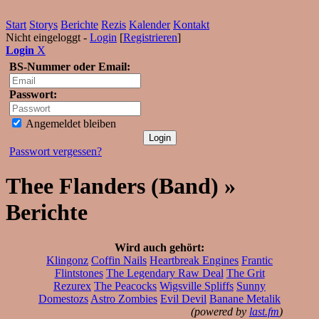
Start
Storys
Berichte
Rezis
Kalender
Kontakt
Nicht eingeloggt -
Login
[
Registrieren
]
Login
X
BS-Nummer oder Email:
Passwort:
Angemeldet bleiben
Passwort vergessen?
Thee Flanders (Band) »
Berichte
Wird auch gehört:
Klingonz
Coffin Nails
Heartbreak Engines
Frantic
Flintstones
The Legendary Raw Deal
The Grit
Rezurex
The Peacocks
Wigsville Spliffs
Sunny
Domestozs
Astro Zombies
Evil Devil
Banane Metalik
(powered by
last.fm
)