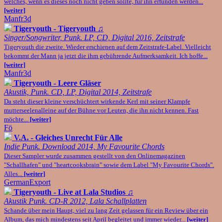
welches, wenn es dieses noch nicht geben sollte, für ihn erfunden werden...
[weiter]
Manfr3d
Tigeryouth - Tigeryouth
♫
Singer/Songwriter, Punk. LP, CD, Digital 2016, Zeitstrafe
Tigeryouth die zweite. Wieder erschienen auf dem Zeitstrafe-Label. Vielleicht
bekommt der Mann ja jetzt die ihm gebührende Aufmerksamkeit. Ich hoffe...
[weiter]
Manfr3d
Tigeryouth - Leere Gläser
Akustik, Punk. CD, LP, Digital 2014, Zeitstrafe
Da steht dieser kleine verschüchtert wirkende Kerl mit seiner Klampfe
mutterseelenalleine auf der Bühne vor Leuten, die ihn nicht kennen. Fast
möchte...
[weiter]
Fö
V.A. - Gleiches Unrecht Für Alle
Indie Punk. Download 2014, My Favourite Chords
Dieser Sampler wurde zusammen gestellt von den Onlinemagazinen
"Schallhafen" und "heartcooksbrain" sowie dem Label "My Favourite Chords".
Alles...
[weiter]
GermanExport
Tigeryouth - Live at Lala Studios
♫
Akustik Punk. CD-R 2012, Lala Schallplatten
Schande über mein Haupt, viel zu lang Zeit gelassen für ein Review über ein
Album, das mich mindestens seit April begleitet und immer wieder...
[weiter]