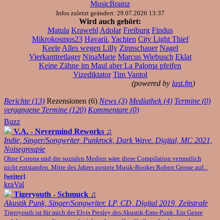
MusicBrainz
Infos zuletzt geändert: 29.07.2026 13:37
Wird auch gehört:
Matula
Krawehl
Adolar
Freiburg
Findus
Mikrokosmos23
Havarii.
Yachten
City Light Thief
Keele
Alles wegen Lilly
Zinnschauer
Nagel
Vierkanttretlager
NinaMarie
Marcus Wiebusch
Eklat
Keine Zähne im Maul aber La Paloma pfeifen
Vizediktator
Tim Vantol
(powered by
last.fm
)
Berichte (13)
Rezensionen (6)
News (3)
Mediathek (4)
Termine (0)
vergangene Termine (120)
Kommentare (0)
Buzz
V.A. - Nevermind Reworks
♫
Indie, Singer/Songwriter, Punkrock, Dark Wave. Digital, MC 2021,
Noisegroupie
Ohne Corona und die sozialen Medien wäre diese Compilation vermutlich
nicht entstanden. Mitte des Jahres postete Musik-Booker Robert Grosse auf...
[weiter]
kraVal
Tigeryouth - Schmuck
♫
Akustik Punk, Singer/Songwriter. LP, CD, Digital 2019, Zeitstrafe
Tigeryouth ist für mich der Elvis Presley des Akustik-Emo-Punk. Ein Genre