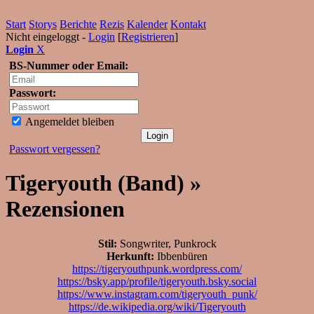
Start
Storys
Berichte
Rezis
Kalender
Kontakt
Nicht eingeloggt -
Login
[
Registrieren
]
Login
X
BS-Nummer oder Email:
Passwort:
Angemeldet bleiben
Passwort vergessen?
Tigeryouth (Band) »
Rezensionen
Stil:
Songwriter, Punkrock
Herkunft:
Ibbenbüren
https://tigeryouthpunk.wordpress.com/
https://bsky.app/profile/tigeryouth.bsky.social
https://www.instagram.com/tigeryouth_punk/
https://de.wikipedia.org/wiki/Tigeryouth