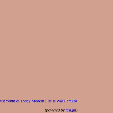
ust
Youth of Today
Modern Life Is War
Left For
(powered by
last.fm
)