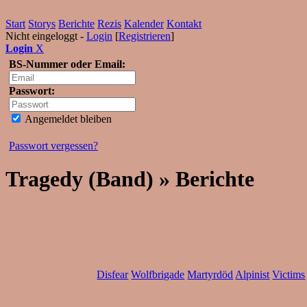
Start
Storys
Berichte
Rezis
Kalender
Kontakt
Nicht eingeloggt -
Login
[
Registrieren
]
Login
X
BS-Nummer oder Email:
Passwort:
Angemeldet bleiben
Passwort vergessen?
Tragedy (Band) » Berichte
Disfear
Wolfbrigade
Martyrdöd
Alpinist
Victims