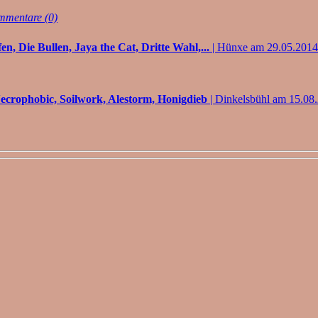
mentare (0)
n, Die Bullen, Jaya the Cat, Dritte Wahl,...
| Hünxe am 29.05.2014
Necrophobic, Soilwork, Alestorm, Honigdieb
| Dinkelsbühl am 15.08