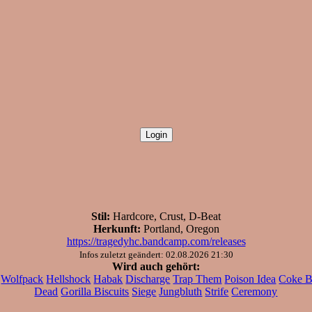
Stil:
Hardcore, Crust, D-Beat
Herkunft:
Portland, Oregon
https://tragedyhc.bandcamp.com/releases
Infos zuletzt geändert: 02.08.2026 21:30
Wird auch gehört:
Wolfpack
Hellshock
Habak
Discharge
Trap Them
Poison Idea
Coke B
Dead
Gorilla Biscuits
Siege
Jungbluth
Strife
Ceremony