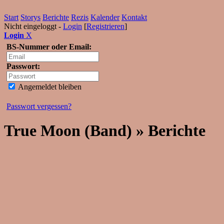
Start
Storys
Berichte
Rezis
Kalender
Kontakt
Nicht eingeloggt -
Login
[
Registrieren
]
Login
X
BS-Nummer oder Email:
Passwort:
Angemeldet bleiben
Passwort vergessen?
True Moon (Band) » Berichte