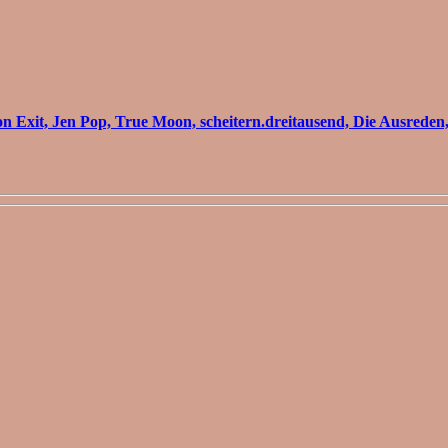
 Exit, Jen Pop, True Moon, scheitern.dreitausend, Die Ausreden,.