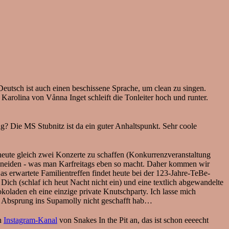
sch ist auch einen beschissene Sprache, um clean zu singen.
Karolina von Vånna Inget schleift die Tonleiter hoch und runter.
? Die MS Stubnitz ist da ein guter Anhaltspunkt. Sehr coole
 gleich zwei Konzerte zu schaffen (Konkurrenzveranstaltung
neiden - was man Karfreitags eben so macht. Daher kommen wir
as erwartete Familientreffen findet heute bei der 123-Jahre-TeBe-
ch (schlaf ich heut Nacht nicht ein) und eine textlich abgewandelte
koladen eh eine einzige private Knutschparty. Ich lasse mich
n Absprung ins Supamolly nicht geschafft hab…
en
Instagram-Kanal
von Snakes In the Pit an, das ist schon eeeecht