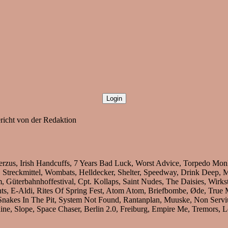
ericht von der Redaktion
s, Irish Handcuffs, 7 Years Bad Luck, Worst Advice, Torpedo Monkey
 Streckmittel, Wombats, Helldecker, Shelter, Speedway, Drink Deep, 
üterbahnhoffestival, Cpt. Kollaps, Saint Nudes, The Daisies, Wirkstof
hts, E-Aldi, Rites Of Spring Fest, Atom Atom, Briefbombe, Øde, Tr
, Snakes In The Pit, System Not Found, Rantanplan, Muuske, Non Servi
hine, Slope, Space Chaser, Berlin 2.0, Freiburg, Empire Me, Tremors,