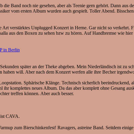
ie Band noch nie gesehen, aber als Teenie gern gehört. Dann aus de
ssiker vom ersten Album wurden auch gespielt. Toller Abend. Bisschen
rt verstärktes Unplugged Konzert in Herne. Gar nicht so verkehrt. F
salla aus den Boxen zu sehen bzw zu hören. Auf Handbremse wie hier 
n Berlin
Sekunden später an der Theke abgeben. Mein Niederländisch ist zu schle
en haben will. Aber nach dem Konzert werfen alle ihre Becher irgendw
oopstation. Sphärische Klänge. Technisch sicherlich beeindruckend,
 ihr komplettes neues Album. Da das aber komplett ohne Gesang ausk
hter treffen können. Aber auch besser.
ist CAVA.
Warmup zum Bierschinkenfest! Ravagers, astreine Band. Seitdem einige 