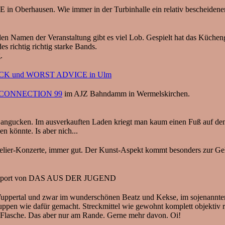
sen. Wie immer in der Turbinhalle ein relativ bescheidener So
ür den Namen der Veranstaltung gibt es viel Lob. Gespielt hat das
ichtig richtig starke Bands.
.
K und WORST ADVICE in Ulm
 CONNECTION 99
im AJZ Bahndamm in Wermelskirchen.
ar angucken. Im ausverkauften Laden kriegt man kaum einen Fuß auf d
könnte. Is aber nich...
elier-Konzerte, immer gut. Der Kunst-Aspekt kommt besonders zur G
pport von DAS AUS DER JUGEND
d zwar im wunderschönen Beatz und Kekse, im sojenannten Ausgehv
Schuppen wie dafür gemacht. Streckmittel wie gewohnt komplett objekt
r Flasche. Das aber nur am Rande. Gerne mehr davon. Oi!