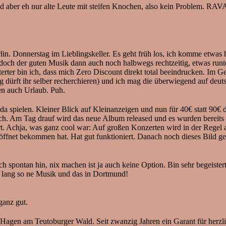
ind aber eh nur alte Leute mit steifen Knochen, also kein Problem. RA
rstag im Lieblingskeller. Es geht früh los, ich komme etwas hekti
doch der guten Musik dann auch noch halbwegs rechtzeitig, etwas runte
rter bin ich, dass mich Zero Discount direkt total beeindrucken. Im Geg
 dürft ihr selber recherchieren) und ich mag die überwiegend auf deu
n auch Urlaub. Puh.
spielen. Kleiner Blick auf Kleinanzeigen und nun für 40€ statt 90€ d
isch. Am Tag drauf wird das neue Album released und es wurden bereits
t. Achja, was ganz cool war: Auf großen Konzerten wird in der Regel a
ffnet bekommen hat. Hat gut funktioniert. Danach noch dieses Bild g
ch spontan hin, nix machen ist ja auch keine Option. Bin sehr begeiste
e lang so ne Musik und das in Dortmund!
anz gut.
en am Teutoburger Wald. Seit zwanzig Jahren ein Garant für herzlic