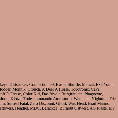
s, Dirtshakes, Connection 99, Buster Shuffle, Macsat, Exit Youth,
Modder, Monnik, Crouch, A Deer A Horse, Tocotronic, Cava,
f P, Fresse, Color Kid, Das frivole Burgfräulein, Phagocyte,
ue Moon, Klotzs, Todeskommando Atomsturm, Waumiau, Nighttrap, Die
um, Surreal Fatal, Zero Discount, Ghost, Wax Head, Brad Marino,
 Leftovers, Headjet, MDC, Barackca, Burnout Ostwest, AG Plaste, My