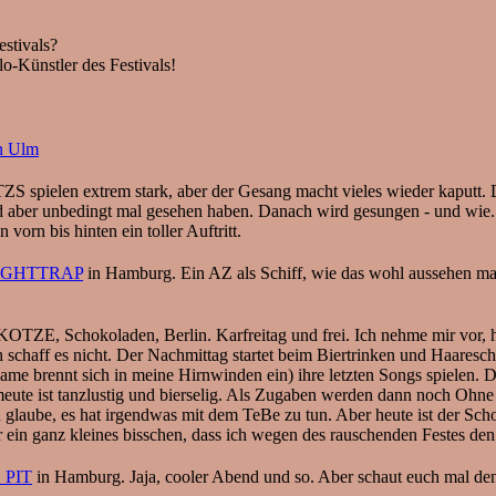
tivals?
o-Künstler des Festivals!
 Ulm
en extrem stark, aber der Gesang macht vieles wieder kaputt. Deut
nd aber unbedingt mal gesehen haben. Danach wird gesungen - und wie. 
vorn bis hinten ein toller Auftritt.
IGHTTRAP
in Hamburg. Ein AZ als Schiff, wie das wohl aussehen mag
koladen, Berlin. Karfreitag und frei. Ich nehme mir vor, heute
ff es nicht. Der Nachmittag startet beim Biertrinken und Haaresch
ame brennt sich in meine Hirnwinden ein) ihre letzten Songs spielen. D
e ist tanzlustig und bierselig. Als Zugaben werden dann noch Ohne Di
glaube, es hat irgendwas mit dem TeBe zu tun. Aber heute ist der Scho
 ein ganz kleines bisschen, dass ich wegen des rauschenden Festes de
 PIT
in Hamburg. Jaja, cooler Abend und so. Aber schaut euch mal d