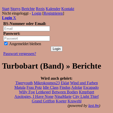
Start
Storys
Berichte
Rezis
Kalender
Kontakt
Nicht eingeloggt -
Login
[
Registrieren
]
Login
X
BS-Nummer oder Email:
Passwort:
Angemeldet bleiben
Passwort vergessen?
Turbobart (Band) » Berichte
Wird auch gehört:
Tigeryouth
Mikrokosmos23
Eklat
Wind und Farben
Matula
Frau Potz
Idle Class
Findus
Adolar
Escapado
Willy Fog
Leitkegel
Between Bodies
Kmpfsprt
Apologies, I Have None
NinaMarie
City Light Thief
Grand Griffon
Koeter
Krawehl
(powered by
last.fm
)