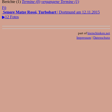
Berichte (1)
Termine (0)
vergangene Termine (1)
Fö
Senore Matze Rossi, Turbobart
| Dortmund am 12.11.2015
▶12 Fotos
part of
bierschinken.net
Impressum
|
Datenschutz