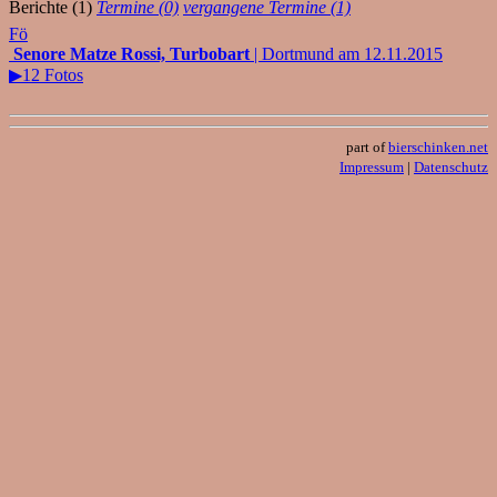
Berichte (1)
Termine (0)
vergangene Termine (1)
Fö
Senore Matze Rossi, Turbobart
| Dortmund am 12.11.2015
▶12 Fotos
part of
bierschinken.net
Impressum
|
Datenschutz