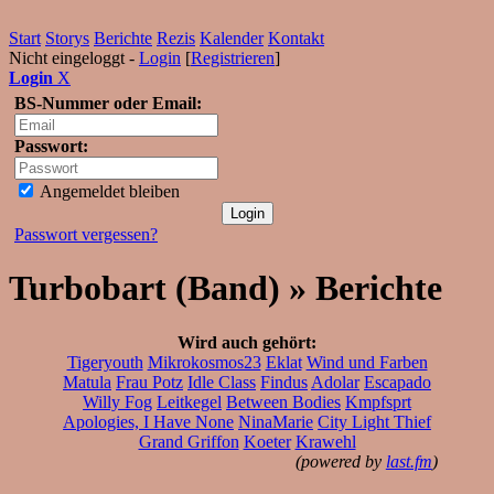
Start
Storys
Berichte
Rezis
Kalender
Kontakt
Nicht eingeloggt -
Login
[
Registrieren
]
Login
X
BS-Nummer oder Email:
Passwort:
Angemeldet bleiben
Passwort vergessen?
Turbobart (Band) » Berichte
Wird auch gehört:
Tigeryouth
Mikrokosmos23
Eklat
Wind und Farben
Matula
Frau Potz
Idle Class
Findus
Adolar
Escapado
Willy Fog
Leitkegel
Between Bodies
Kmpfsprt
Apologies, I Have None
NinaMarie
City Light Thief
Grand Griffon
Koeter
Krawehl
(powered by
last.fm
)