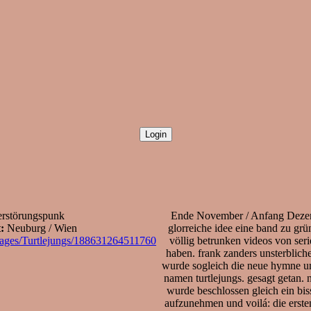
rstörungspunk
Ende November / Anfang Dezem
:
Neuburg / Wien
glorreiche idee eine band zu grü
ages/Turtlejungs/188631264511760
völlig betrunken videos von seri
haben. frank zanders unsterbliches
wurde sogleich die neue hymne un
namen turtlejungs. gesagt getan
wurde beschlossen gleich ein bis
aufzunehmen und voilá: die ersten