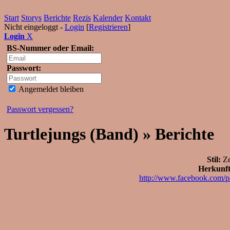
Start
Storys
Berichte
Rezis
Kalender
Kontakt
Nicht eingeloggt -
Login
[
Registrieren
]
Login
X
BS-Nummer oder Email:
Passwort:
Angemeldet bleiben
Passwort vergessen?
Turtlejungs (Band) » Berichte
Stil:
Ze
Herkunft
http://www.facebook.com/p