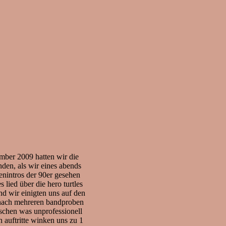
ber 2009 hatten wir die
nden, als wir eines abends
enintros der 90er gesehen
 lied über die hero turtles
d wir einigten uns auf den
. nach mehreren bandproben
schen was unprofessionell
 auftritte winken uns zu 1