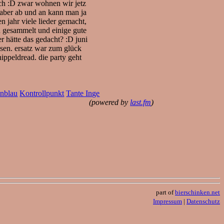
och :D zwar wohnen wir jetz
 aber ab und an kann man ja
 jahr viele lieder gemacht,
 gesammelt und einige gute
r hätte das gedacht? :D juni
ssen. ersatz war zum glück
ippeldread. die party geht
nblau
Kontrollpunkt
Tante Inge
(powered by
last.fm
)
part of
bierschinken.net
Impressum
|
Datenschutz