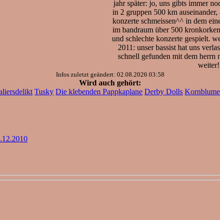
jahr später: jo, uns gibts immer n
in 2 gruppen 500 km auseinander,
konzerte schmeissen^^ in dem einen
im bandraum über 500 kronkorken
und schlechte konzerte gespielt. we
2011: unser bassist hat uns verla
schnell gefunden mit dem herrn n
weiter!
Infos zuletzt geändert: 02.08.2026 03:58
Wird auch gehört:
liersdelikt
Tusky
Die klebenden Pappkaplane
Derby Dolls
Kornblume
.12.2010