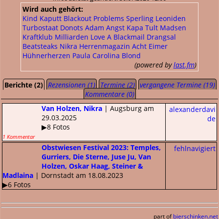
Wird auch gehört:
Kind Kaputt
Blackout Problems
Sperling
Leoniden
Turbostaat
Donots
Adam Angst
Kapa Tult
Madsen
Kraftklub
Milliarden
Love A
Blackmail
Drangsal
Beatsteaks
Nikra
Herrenmagazin
Acht Eimer
Hühnerherzen
Paula Carolina
Blond
(powered by
last.fm
)
Berichte (2)
Rezensionen (1)
Termine (2)
vergangene Termine (19)
Kommentare (0)
Van Holzen, Nikra
| Augsburg am
alexanderdavi
29.03.2025
de
▶8 Fotos
1 Kommentar
Obstwiesen Festival 2023: Temples,
fehlnavigiert
Gurriers, Die Sterne, Juse Ju, Van
Holzen, Oskar Haag, Steiner &
Madlaina
| Dornstadt am 18.08.2023
▶6 Fotos
part of
bierschinken.net