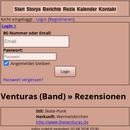
Start
Storys
Berichte
Rezis
Kalender
Kontakt
Nicht eingeloggt -
Login
[
Registrieren
]
Login
X
BS-Nummer oder Email:
Passwort:
Angemeldet bleiben
Passwort vergessen?
Venturas (Band) » Rezensionen
Stil:
Skate-Punk
Herkunft:
Wermelskirchen
http://www.theventuras.de
Infos zuletzt geändert: 02.08.2026 15:30