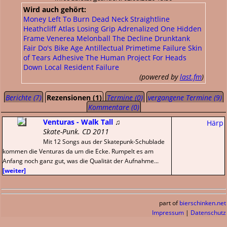
Wird auch gehört:
Money Left To Burn
Dead Neck
Straightline
Heathcliff
Atlas Losing Grip
Adrenalized
One Hidden
Frame
Venerea
Melonball
The Decline
Drunktank
Fair Do's
Bike Age
Antillectual
Primetime Failure
Skin
of Tears
Adhesive
The Human Project
For Heads
Down
Local Resident Failure
(powered by
last.fm
)
Berichte (7)
Rezensionen (1)
Termine (0)
vergangene Termine (9)
Kommentare (0)
Venturas - Walk Tall
♫
Härp
Skate-Punk. CD 2011
Mit 12 Songs aus der Skatepunk-Schublade
kommen die Venturas da um die Ecke. Rumpelt es am
Anfang noch ganz gut, was die Qualität der Aufnahme...
[weiter]
part of
bierschinken.net
Impressum
|
Datenschutz