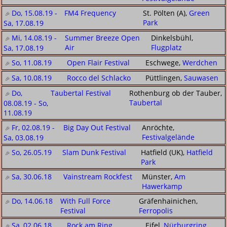
Do, 15.08.19 -
FM4 Frequency
St. Pölten (A),
Green
Park
Sa, 17.08.19
Mi, 14.08.19 -
Summer Breeze Open
Dinkelsbühl,
Air
Flugplatz
Sa, 17.08.19
So, 11.08.19
Open Flair Festival
Eschwege,
Werdchen
Sa, 10.08.19
Rocco del Schlacko
Püttlingen,
Sauwasen
Do,
Taubertal Festival
Rothenburg ob der Tauber,
Taubertal
08.08.19 - So,
11.08.19
Fr, 02.08.19 -
Big Day Out Festival
Anröchte,
Festivalgelände
Sa, 03.08.19
So, 26.05.19
Slam Dunk Festival
Hatfield (UK),
Hatfield
Park
Sa, 30.06.18
Vainstream Rockfest
Münster,
Am
Hawerkamp
Do, 14.06.18
With Full Force
Gräfenhainichen,
Festival
Ferropolis
Sa, 02.06.18
Rock am Ring
Eifel,
Nürburgring