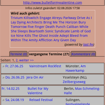
http://www.bulletformyvalentine.com
Infos zuletzt geändert: 02.08.2026 17:58
Wird auch gehört:
Trivium
Killswitch Engage
Atreyu
Parkway Drive
As I
Lay Dying
Architects
Bring Me The Horizon
Bury
Tomorrow
Five Finger Death Punch
Caliban
While
She Sleeps
Beartooth
Sonic Syndicate
Lamb of God
Ice Nine Kills
The Ghost Inside
Adept
Bleed From
Within
The Amity Affliction
Any Given Day
(powered by
last.fm
)
Termine (0)
vergangene Termine (27)
Kommentare (0)
Seiten: 1,
2
,
weiter >>
Fr, 27.06.25
Vainstream Rockfest
Münster,
Am
Hawerkamp
Do, 26.06.25
Jera On Air
Ysselsteyn (NL),
Zeilbergseweg
Fr, 14.02.25
Bullet For My
Berlin,
Max-Schmeling-
Valentine
Halle
Sa, 24.08.19
Reload Festival
Sulingen,
Festivalgelände