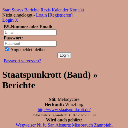
Start
Storys
Berichte
Rezis
Kalender
Kontakt
Nicht eingeloggt -
Login
[
Registrieren
]
Login
X
BS-Nummer oder Email:
Passwort:
Angemeldet bleiben
Passwort vergessen?
Staatspunkrott (Band) »
Berichte
Stil:
Melodycore
Herkunft:
Würzburg
http://www.staatspunkrott.de/
Infos zuletzt geändert: 31.07.2026 08:39
Wird auch gehört:
Wegweiser
Ni Ju San
Absturtz
Missbrauch
Zaunpfahl