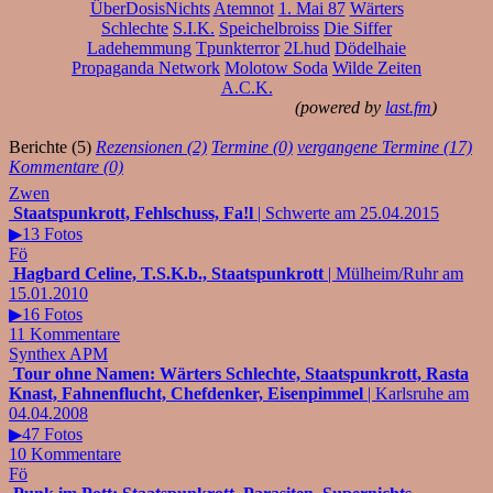
ÜberDosisNichts
Atemnot
1. Mai 87
Wärters
Schlechte
S.I.K.
Speichelbroiss
Die Siffer
Ladehemmung
Tpunkterror
2Lhud
Dödelhaie
Propaganda Network
Molotow Soda
Wilde Zeiten
A.C.K.
(powered by
last.fm
)
Berichte (5)
Rezensionen (2)
Termine (0)
vergangene Termine (17)
Kommentare (0)
Zwen
Staatspunkrott, Fehlschuss, Fa!l
| Schwerte am 25.04.2015
▶13 Fotos
Fö
Hagbard Celine, T.S.K.b., Staatspunkrott
| Mülheim/Ruhr am
15.01.2010
▶16 Fotos
11 Kommentare
Synthex APM
Tour ohne Namen: Wärters Schlechte, Staatspunkrott, Rasta
Knast, Fahnenflucht, Chefdenker, Eisenpimmel
| Karlsruhe am
04.04.2008
▶47 Fotos
10 Kommentare
Fö