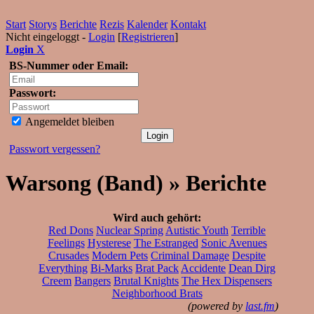
Start
Storys
Berichte
Rezis
Kalender
Kontakt
Nicht eingeloggt -
Login
[
Registrieren
]
Login
X
BS-Nummer oder Email:
Passwort:
Angemeldet bleiben
Passwort vergessen?
Warsong (Band) » Berichte
Wird auch gehört:
Red Dons
Nuclear Spring
Autistic Youth
Terrible
Feelings
Hysterese
The Estranged
Sonic Avenues
Crusades
Modern Pets
Criminal Damage
Despite
Everything
Bi-Marks
Brat Pack
Accidente
Dean Dirg
Creem
Bangers
Brutal Knights
The Hex Dispensers
Neighborhood Brats
(powered by
last.fm
)