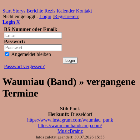
Start
Storys
Berichte
Rezis
Kalender
Kontakt
Nicht eingeloggt -
Login
[
Registrieren
]
Login
X
BS-Nummer oder Email:
Passwort:
Angemeldet bleiben
Passwort vergessen?
Waumiau (Band) » vergangene
Termine
Stil:
Punk
Herkunft:
Düsseldorf
https://www.instagram.com/waumiau_punk
https://waumiau.bandcamp.com/
MusicBrainz
Infos zuletzt geändert: 30.07.2026 15:55