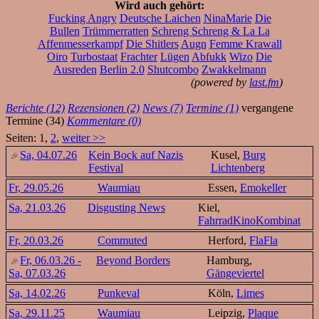
Wird auch gehört:
Fucking Angry
Deutsche Laichen
NinaMarie
Die
Bullen
Trümmerratten
Schreng Schreng & La La
Affenmesserkampf
Die Shitlers
Augn
Femme Krawall
Oiro
Turbostaat
Frachter
Lügen
Abfukk
Wizo
Die
Ausreden
Berlin 2.0
Shutcombo
Zwakkelmann
(powered by
last.fm
)
Berichte (12)
Rezensionen (2)
News (7)
Termine (1)
vergangene
Termine (34)
Kommentare (0)
Seiten: 1,
2
,
weiter >>
Sa, 04.07.26
Kein Bock auf Nazis
Kusel,
Burg
Festival
Lichtenberg
Fr, 29.05.26
Waumiau
Essen,
Emokeller
Sa, 21.03.26
Disgusting News
Kiel,
FahrradKinoKombinat
Fr, 20.03.26
Commuted
Herford,
FlaFla
Fr, 06.03.26 -
Beyond Borders
Hamburg,
Sa, 07.03.26
Gängeviertel
Sa, 14.02.26
Punkeval
Köln,
Limes
Sa, 29.11.25
Waumiau
Leipzig,
Plaque