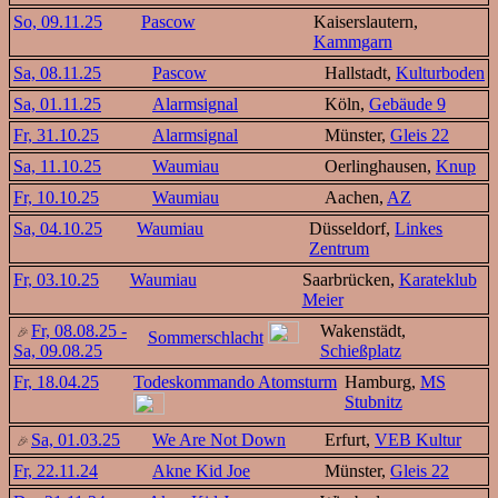
So, 09.11.25
Pascow
Kaiserslautern,
Kammgarn
Sa, 08.11.25
Pascow
Hallstadt,
Kulturboden
Sa, 01.11.25
Alarmsignal
Köln,
Gebäude 9
Fr, 31.10.25
Alarmsignal
Münster,
Gleis 22
Sa, 11.10.25
Waumiau
Oerlinghausen,
Knup
Fr, 10.10.25
Waumiau
Aachen,
AZ
Sa, 04.10.25
Waumiau
Düsseldorf,
Linkes
Zentrum
Fr, 03.10.25
Waumiau
Saarbrücken,
Karateklub
Meier
Fr, 08.08.25 -
Wakenstädt,
Sommerschlacht
Sa, 09.08.25
Schießplatz
Fr, 18.04.25
Todeskommando Atomsturm
Hamburg,
MS
Stubnitz
Sa, 01.03.25
We Are Not Down
Erfurt,
VEB Kultur
Fr, 22.11.24
Akne Kid Joe
Münster,
Gleis 22