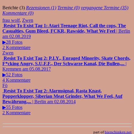
Berichte (3)
Rezensionen (1)
Termine (0)
vergangene Termine (35)
Kommentare (0)
frau wolf
,
Zwen
Resist To Exist Tag 1: Atari Teenage Riot, Call the cops, The
Casualties, Gum Bleed, FCKR, Rawside, What We Feel
| Berlin
am 02.08.2019
▶28 Fotos
2 Kommentare
Zwen
Resist To Exist Tag 2: P.I.Y., Enraged Minority, Skate Chords,
F*cking Angry, S.U.F.F., Der Schwarze Kanal, Die Bullen,...
|
Kremmen am 05.08.2017
▶52 Fotos
4 Kommentare
Fö
Resist To Exist Tag 2: Alarmsignal, Rasta Knast,
Popperklopper, Siberian Meat Grinder, What We Feel, Auf
Bewährung,...
| Berlin am 02.08.2014
▶55 Fotos
2 Kommentare
part of
bierschinken.net