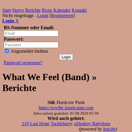
Start
Storys
Berichte
Rezis
Kalender
Kontakt
Nicht eingeloggt -
Login
[
Registrieren
]
Login
X
BS-Nummer oder Email:
Passwort:
Angemeldet bleiben
Passwort vergessen?
What We Feel (Band) »
Berichte
Stil:
Hardcore Punk
https://wwfhc.bandcamp.com
Infos zuletzt geändert: 01.08.2026 05:59
Wird auch gehört:
210
Last Hope
Tackleberry
xDestroy Babylonx
(powered by
last.fm
)