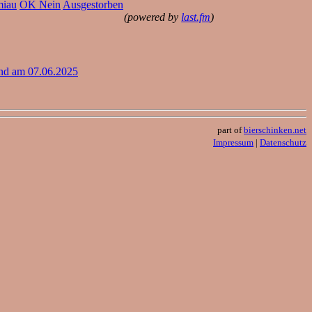
iau
OK Nein
Ausgestorben
(powered by
last.fm
)
nd am 07.06.2025
part of
bierschinken.net
Impressum
|
Datenschutz