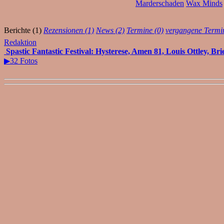
Marderschaden
Wax Minds
Berichte (1)
Rezensionen (1)
News (2)
Termine (0)
vergangene Termin
Redaktion
Spastic Fantastic Festival: Hysterese, Amen 81, Louis Ottley, Br
▶32 Fotos