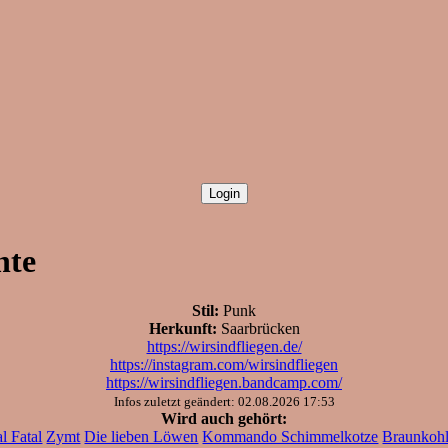
hte
Stil:
Punk
Herkunft:
Saarbrücken
https://wirsindfliegen.de/
https://instagram.com/wirsindfliegen
https://wirsindfliegen.bandcamp.com/
Infos zuletzt geändert: 02.08.2026 17:53
Wird auch gehört:
l Fatal
Zymt
Die lieben Löwen
Kommando Schimmelkotze
Braunkoh