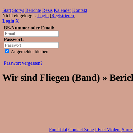
Start
Storys
Berichte
Rezis
Kalender
Kontakt
Nicht eingeloggt -
Login
[
Registrieren
]
Login
X
BS-Nummer oder Email:
Passwort:
Angemeldet bleiben
Passwort vergessen?
Wir sind Fliegen (Band) » Beric
Fun Total
Contact Zone
I Feel Violent
Surrea