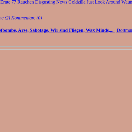
Ernte 77
Rauchen
Disgusting News
Goldzilla
Just Look Around
Waum
e (2)
Kommentare (0)
iefbombe, Arse, Sabotage, Wir sind Fliegen, Wax Minds,...
| Dortmu