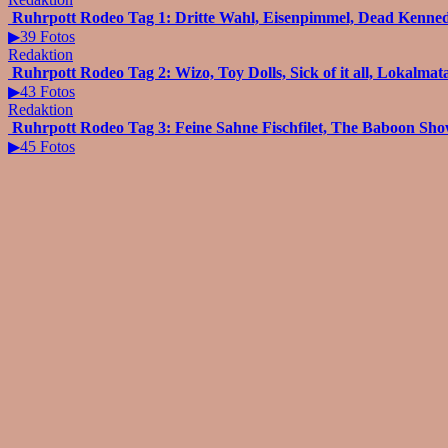
Ruhrpott Rodeo Tag 1: Dritte Wahl, Eisenpimmel, Dead Kennedy
▶39 Fotos
Redaktion
Ruhrpott Rodeo Tag 2: Wizo, Toy Dolls, Sick of it all, Lokalmat
▶43 Fotos
Redaktion
Ruhrpott Rodeo Tag 3: Feine Sahne Fischfilet, The Baboon Show
▶45 Fotos