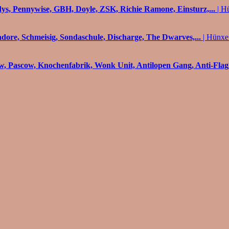
s, Pennywise, GBH, Doyle, ZSK, Richie Ramone, Einsturz,...
| H
adore, Schmeisig, Sondaschule, Discharge, The Dwarves,...
| Hünxe
, Pascow, Knochenfabrik, Wonk Unit, Antilopen Gang, Anti-Flag,