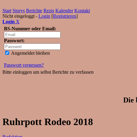
Start
Storys
Berichte
Rezis
Kalender
Kontakt
Nicht eingeloggt -
Login
[
Registrieren
]
Login
X
BS-Nummer oder Email:
Passwort:
Angemeldet bleiben
Passwort vergessen?
Bitte einloggen um selbst Berichte zu verfassen
Die 
Ruhrpott Rodeo 2018
Redaktion