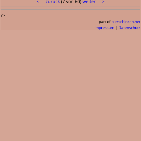
<== zurück
(7 von 60)
weiter ==>
?>
part of
bierschinken.net
Impressum
|
Datenschutz