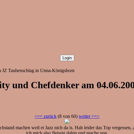
m JZ Taubenschlag in Unna-Königsborn
ty und Chefdenker am 04.06.200
<== zurück
(8 von 60)
weiter ==>
tand machen weil et Jazz nich da is. Hab leider das Top vergessen, abe
ich mich also fleissig dahin und mache upp.