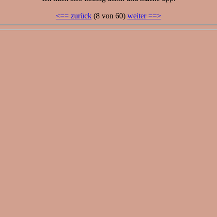
<== zurück
(8 von 60)
weiter ==>