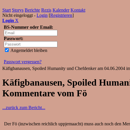
Start
Storys
Berichte
Rezis
Kalender
Kontakt
Nicht eingeloggt -
Login
[
Registrieren
]
Login
X
BS-Nummer oder Email:
Passwort:
Angemeldet bleiben
Passwort vergessen?
Käfigbanausen, Spoiled Humanity und Chefdenker am 04.06.2004 i
Käfigbanausen, Spoiled Humani
Kommentare vom Fö
...zurück zum Bericht...
Der Fö (inzwischen reichlich uppjemaacht) muss auch noch den Merchs