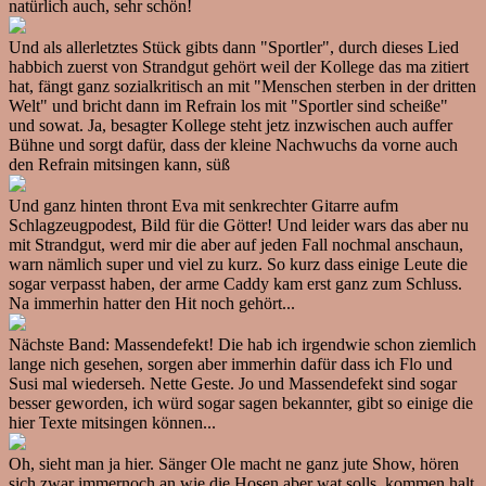
natürlich auch, sehr schön!
Und als allerletztes Stück gibts dann "Sportler", durch dieses Lied
habbich zuerst von Strandgut gehört weil der Kollege das ma zitiert
hat, fängt ganz sozialkritisch an mit "Menschen sterben in der dritten
Welt" und bricht dann im Refrain los mit "Sportler sind scheiße"
und sowat. Ja, besagter Kollege steht jetz inzwischen auch auffer
Bühne und sorgt dafür, dass der kleine Nachwuchs da vorne auch
den Refrain mitsingen kann, süß
Und ganz hinten thront Eva mit senkrechter Gitarre aufm
Schlagzeugpodest, Bild für die Götter! Und leider wars das aber nu
mit Strandgut, werd mir die aber auf jeden Fall nochmal anschaun,
warn nämlich super und viel zu kurz. So kurz dass einige Leute die
sogar verpasst haben, der arme Caddy kam erst ganz zum Schluss.
Na immerhin hatter den Hit noch gehört...
Nächste Band: Massendefekt! Die hab ich irgendwie schon ziemlich
lange nich gesehen, sorgen aber immerhin dafür dass ich Flo und
Susi mal wiederseh. Nette Geste. Jo und Massendefekt sind sogar
besser geworden, ich würd sogar sagen bekannter, gibt so einige die
hier Texte mitsingen können...
Oh, sieht man ja hier. Sänger Ole macht ne ganz jute Show, hören
sich zwar immernoch an wie die Hosen aber wat solls, kommen halt