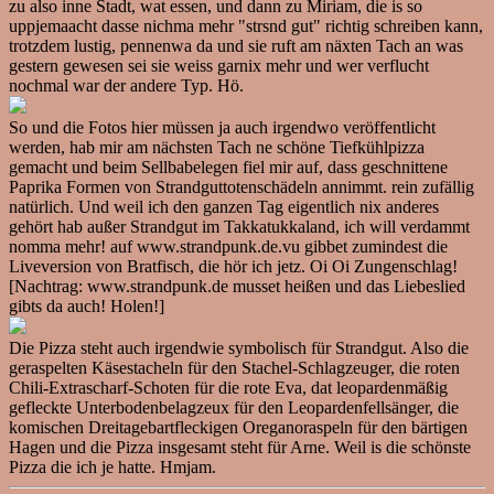
zu also inne Stadt, wat essen, und dann zu Miriam, die is so
uppjemaacht dasse nichma mehr "strsnd gut" richtig schreiben kann,
trotzdem lustig, pennenwa da und sie ruft am näxten Tach an was
gestern gewesen sei sie weiss garnix mehr und wer verflucht
nochmal war der andere Typ. Hö.
So und die Fotos hier müssen ja auch irgendwo veröffentlicht
werden, hab mir am nächsten Tach ne schöne Tiefkühlpizza
gemacht und beim Sellbabelegen fiel mir auf, dass geschnittene
Paprika Formen von Strandguttotenschädeln annimmt. rein zufällig
natürlich. Und weil ich den ganzen Tag eigentlich nix anderes
gehört hab außer Strandgut im Takkatukkaland, ich will verdammt
nomma mehr! auf www.strandpunk.de.vu gibbet zumindest die
Liveversion von Bratfisch, die hör ich jetz. Oi Oi Zungenschlag!
[Nachtrag: www.strandpunk.de musset heißen und das Liebeslied
gibts da auch! Holen!]
Die Pizza steht auch irgendwie symbolisch für Strandgut. Also die
geraspelten Käsestacheln für den Stachel-Schlagzeuger, die roten
Chili-Extrascharf-Schoten für die rote Eva, dat leopardenmäßig
gefleckte Unterbodenbelagzeux für den Leopardenfellsänger, die
komischen Dreitagebartfleckigen Oreganoraspeln für den bärtigen
Hagen und die Pizza insgesamt steht für Arne. Weil is die schönste
Pizza die ich je hatte. Hmjam.