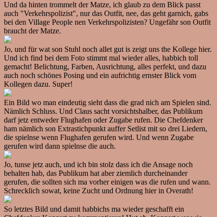
Und da hinten trommelt der Matze, ich glaub zu dem Blick passt
auch "Verkehrspolizist", nur das Outfit, nee, das geht garnich, gabs
bei den Village People nen Verkehrspolizisten? Ungefähr son Outfit
braucht der Matze.
Jo, und für wat son Stuhl noch allet gut is zeigt uns the Kollege hier.
Und ich find bei dem Foto stimmt mal wieder alles, habbich toll
gemacht! Belichtung, Farben, Ausrichtung, alles perfekt, und dazu
auch noch schönes Posing und ein aufrichtig ernster Blick vom
Kollegen dazu. Super!
Ein Bild wo man eindeutig sieht dass die grad nich am Spielen sind.
Nämlich Schluss. Und Claus sacht vorsichtshalber, das Publikum
darf jetz entweder Flughafen oder Zugabe rufen. Die Chefdenker
ham nämlich son Extrastichpunkt auffer Setlist mit so drei Liedern,
die spielnse wenn Flughafen gerufen wird. Und wenn Zugabe
gerufen wird dann spielnse die auch.
Jo, tunse jetz auch, und ich bin stolz dass ich die Ansage noch
behalten hab, das Publikum hat aber ziemlich durcheinander
gerufen, die sollten sich ma vorher einigen was die rufen und wann.
Schrecklich sowat, keine Zucht und Ordnung hier in Overath!
So letztes Bild und damit habbichs ma wieder geschafft ein