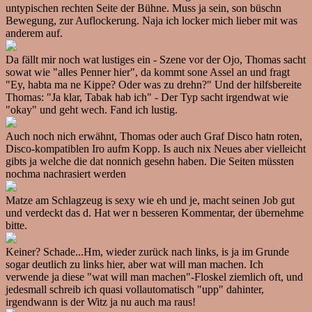
untypischen rechten Seite der Bühne. Muss ja sein, son büschn
Bewegung, zur Auflockerung. Naja ich locker mich lieber mit was
anderem auf.
Da fällt mir noch wat lustiges ein - Szene vor der Ojo, Thomas sacht
sowat wie "alles Penner hier", da kommt sone Assel an und fragt
"Ey, habta ma ne Kippe? Oder was zu drehn?" Und der hilfsbereite
Thomas: "Ja klar, Tabak hab ich" - Der Typ sacht irgendwat wie
"okay" und geht wech. Fand ich lustig.
Auch noch nich erwähnt, Thomas oder auch Graf Disco hatn roten,
Disco-kompatiblen Iro aufm Kopp. Is auch nix Neues aber vielleicht
gibts ja welche die dat nonnich gesehn haben. Die Seiten müssten
nochma nachrasiert werden
Matze am Schlagzeug is sexy wie eh und je, macht seinen Job gut
und verdeckt das d. Hat wer n besseren Kommentar, der übernehme
bitte.
Keiner? Schade...Hm, wieder zurück nach links, is ja im Grunde
sogar deutlich zu links hier, aber wat will man machen. Ich
verwende ja diese "wat will man machen"-Floskel ziemlich oft, und
jedesmall schreib ich quasi vollautomatisch "upp" dahinter,
irgendwann is der Witz ja nu auch ma raus!