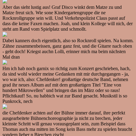
Aber das sieht lustig aus! Graf Disco winkt dem Matze zu und
Matze freut sich. Wie sone Kindergartengruppe die ne
Rocknrollgruppe sein will. Und Verkehrspolizist Claus passt auf
dass die keine Faxen machen. Joah, und klein Kollege will nich, der
steht am Rand vom Spielplatz und schmollt.
Dabei kanners doch eigentlich, also so Rocknroll spielen. Na komm.
Zähne zusammenbeissen, ganz ganz fest, und die Gitarre nach oben
- geht doch! Kriegst auchn Lolli, erinner mich ma beim nächsten
Mal dran
Hm ich hab noch garnix so richtig zum Konzert geschrieben, hach,
da sind wohl wieder meine Gedanken mit mir durchgegangen - ja,
wo war ich, also: Chefdenker! großartige deutsche Band, nehmen
grad ihr neues Album auf mit dem großartigen Titel "Eine von
hundert Mikrowellen" und bringen das im März oder so raus!
Pflichtkauf! So, nu habbich wat zur Band gesacht. Musikstil is so
Punkrock, nech
die Chefdenker achten auf der Bühne immer darauf, ihre perfekt
ausgearbeitete Bühnenchoreographie ja nicht zu brechen, jeder
kleinste Schritt will genau vorausgeplant sein, zum Beispiel dass
Thomas auch ma mitten im Song kein Bass mehr zu spielen braucht
sondern lieber n Bierchen zischt