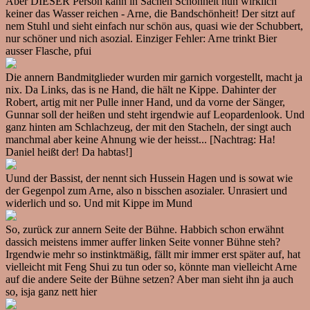
Aber DIESER Person kann in Sachen Schönheit nun wirklich
keiner das Wasser reichen - Arne, die Bandschönheit! Der sitzt auf
nem Stuhl und sieht einfach nur schön aus, quasi wie der Schubbert,
nur schöner und nich asozial. Einziger Fehler: Arne trinkt Bier
ausser Flasche, pfui
Die annern Bandmitglieder wurden mir garnich vorgestellt, macht ja
nix. Da Links, das is ne Hand, die hält ne Kippe. Dahinter der
Robert, artig mit ner Pulle inner Hand, und da vorne der Sänger,
Gunnar soll der heißen und steht irgendwie auf Leopardenlook. Und
ganz hinten am Schlachzeug, der mit den Stacheln, der singt auch
manchmal aber keine Ahnung wie der heisst... [Nachtrag: Ha!
Daniel heißt der! Da habtas!]
Uund der Bassist, der nennt sich Hussein Hagen und is sowat wie
der Gegenpol zum Arne, also n bisschen asozialer. Unrasiert und
widerlich und so. Und mit Kippe im Mund
So, zurück zur annern Seite der Bühne. Habbich schon erwähnt
dassich meistens immer auffer linken Seite vonner Bühne steh?
Irgendwie mehr so instinktmäßig, fällt mir immer erst später auf, hat
vielleicht mit Feng Shui zu tun oder so, könnte man vielleicht Arne
auf die andere Seite der Bühne setzen? Aber man sieht ihn ja auch
so, isja ganz nett hier