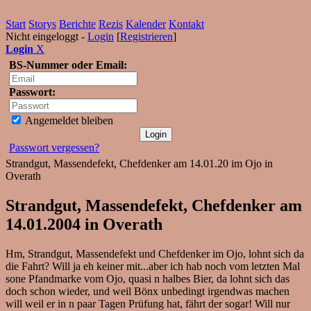
Start
Storys
Berichte
Rezis
Kalender
Kontakt
Nicht eingeloggt -
Login
[
Registrieren
]
Login
X
BS-Nummer oder Email:
Passwort:
Angemeldet bleiben
Passwort vergessen?
Strandgut, Massendefekt, Chefdenker am 14.01.20 im Ojo in
Overath
Strandgut, Massendefekt, Chefdenker am
14.01.2004 in Overath
Hm, Strandgut, Massendefekt und Chefdenker im Ojo, lohnt sich da
die Fahrt? Will ja eh keiner mit...aber ich hab noch vom letzten Mal
sone Pfandmarke vom Ojo, quasi n halbes Bier, da lohnt sich das
doch schon wieder, und weil Bönx unbedingt irgendwas machen
will weil er in n paar Tagen Prüfung hat, fährt der sogar! Will nur