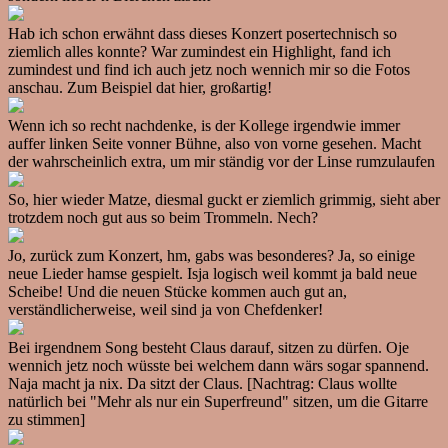
Hab ich schon erwähnt dass dieses Konzert posertechnisch so
ziemlich alles konnte? War zumindest ein Highlight, fand ich
zumindest und find ich auch jetz noch wennich mir so die Fotos
anschau. Zum Beispiel dat hier, großartig!
Wenn ich so recht nachdenke, is der Kollege irgendwie immer
auffer linken Seite vonner Bühne, also von vorne gesehen. Macht
der wahrscheinlich extra, um mir ständig vor der Linse rumzulaufen
So, hier wieder Matze, diesmal guckt er ziemlich grimmig, sieht aber
trotzdem noch gut aus so beim Trommeln. Nech?
Jo, zurück zum Konzert, hm, gabs was besonderes? Ja, so einige
neue Lieder hamse gespielt. Isja logisch weil kommt ja bald neue
Scheibe! Und die neuen Stücke kommen auch gut an,
verständlicherweise, weil sind ja von Chefdenker!
Bei irgendnem Song besteht Claus darauf, sitzen zu dürfen. Oje
wennich jetz noch wüsste bei welchem dann wärs sogar spannend.
Naja macht ja nix. Da sitzt der Claus. [Nachtrag: Claus wollte
natürlich bei "Mehr als nur ein Superfreund" sitzen, um die Gitarre
zu stimmen]