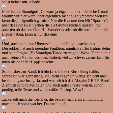
sonst keiner mit, schade.
Erste Band: Strandgut! Die warn ja eigentlich der heimliche Grund
warum wir hier warn, aber eigentlich mehr aus Sympathie weil ich
kenn die ja eigentlich garnich. Nur die Eva und den Hit "Sportler",
aber das sind zwei Sachen die als Gründe reichen müssen, ma
antesten ob dat son One-Hit-Wonder is oder ob die noch mehr tolle
Lieder haben, kenn ja nur das eine
Und, auch ne kleine Überraschung, der Uppjemaachte aus
Düsseldorf hat auch irgendne Funktion, nämlich auffer Bühne stehn
und sein Original(!!) Strandgut-Tattoo zu zeigen! Wow! Der hat mir
auch seinen Namen verraten, Robert, viel zu schwer zu merken, für
mich bleibt er der Uppjemaachte.
So, nu aber zur Band. Ich bin ja so mit der Einstellung dahin,
Strandgut wär ganz lustig, vielleicht sogar ein wenig schlecht aber
bestimmt ganz lustig. Ja, und wat seh ich da? Absolut GEILE Band!
Ziemlich schöne Melodien und auch auffe Fresse weissu, schön
punkig, tolle Texte und zuckersüßes Posing. Wow!
zuckersüß auch die rote Eva, die bewegt sich artig anmutig und
macht auch sonst wat her, Daumen hoch