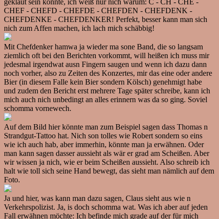
geklaut sein könnte, ich weiß nur nich warum: C - CH - CHE -
CHEF - CHEFD - CHEFDE - CHEFDEN - CHEFDENK -
CHEFDENKE - CHEFDENKER! Perfekt, besser kann man sich
nich zum Affen machen, ich lach mich schäbbig!
Mit Chefdenker hamwa ja wieder ma sone Band, die so langsam
ziemlich oft bei den Berichten vorkommt, will heißen ich muss mir
jedesmal irgendwat ausn Fingern saugen und wenn ich dazu dann
noch vorher, also zu Zeiten des Konzertes, mir das eine oder andere
Bier (in diesem Falle kein Bier sondern Kölsch) genehmigt habe
und zudem den Bericht erst mehrere Tage später schreibe, kann ich
mich auch nich unbedingt an alles erinnern was da so ging. Soviel
schomma vornewech.
Auf dem Bild hier könnte man zum Beispiel sagen dass Thomas n
Strandgut-Tattoo hat. Nich son tolles wie Robert sondern so eins
wie ich auch hab, aber immerhin, könnte man ja erwähnen. Oder
man kann sagen dasser aussieht als wär er grad am Scheißen. Aber
wir wissen ja nich, wie er beim Scheißen aussieht. Also schreib ich
halt wie toll sich seine Hand bewegt, das sieht man nämlich auf dem
Foto.
Ja und hier, was kann man dazu sagen, Claus sieht aus wie n
Verkehrspolizist. Ja, is doch schomma wat. Was ich aber auf jeden
Fall erwähnen möchte: Ich befinde mich grade auf der für mich