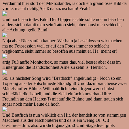
Verdammt hier stört der Mikroständer, is doch ein grandioses Bild da
vorne, macht richtig Spaß da zuzuschaun! Yeah!
Und noch son tolles Bild. Der Uppjemaachte sollte nochn bisschen
anders stehn damit man sein Tattoo sieht, aber sonst nich schlecht,
alle Achtung, geile Band!
Naja aber Bier saufen kanner. Wir ham ja beschlossen wir machen
ma ne Fotosession weil er auf den Fotos immer so schlecht
wegkommt, sieht immer so besoffen aus meint er. Ha, meint er!
artig Fuß auffe Monitorbox, so muss das, viel besser aber dass im
Hintergrund die Bandschönheit Arne zu sehn is. Herrlich.
So, als nächster Song wird "Bratfisch" angekündigt - Noch so ein
Topsong aus der Hitschmiede Strandgut! Und dazu brauchense zwei
Mädels auffer Bühne. Will natürlich keine. Irgendwer schubst
schließlich die Isabell, und die zieht einfach kurzerhand ihre
Freundin an den Haaren(!) mit auf die Bühne und dann trauen sich
sogar noch mehr Leute da hoch
Und Bratfisch is nun wirklich ein Hit, der handelt so von stämmigen
Mädchen aus der Fischbraterei und da is ein wenig Oi!-Oi!-
Geschreie drin, also wirklich ganz groß! Und Stagediver gibts