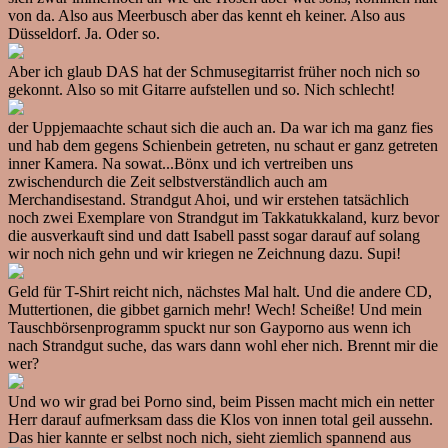
von da. Also aus Meerbusch aber das kennt eh keiner. Also aus
Düsseldorf. Ja. Oder so.
Aber ich glaub DAS hat der Schmusegitarrist früher noch nich so
gekonnt. Also so mit Gitarre aufstellen und so. Nich schlecht!
der Uppjemaachte schaut sich die auch an. Da war ich ma ganz fies
und hab dem gegens Schienbein getreten, nu schaut er ganz getreten
inner Kamera. Na sowat...Bönx und ich vertreiben uns
zwischendurch die Zeit selbstverständlich auch am
Merchandisestand. Strandgut Ahoi, und wir erstehen tatsächlich
noch zwei Exemplare von Strandgut im Takkatukkaland, kurz bevor
die ausverkauft sind und datt Isabell passt sogar darauf auf solang
wir noch nich gehn und wir kriegen ne Zeichnung dazu. Supi!
Geld für T-Shirt reicht nich, nächstes Mal halt. Und die andere CD,
Muttertionen, die gibbet garnich mehr! Wech! Scheiße! Und mein
Tauschbörsenprogramm spuckt nur son Gayporno aus wenn ich
nach Strandgut suche, das wars dann wohl eher nich. Brennt mir die
wer?
Und wo wir grad bei Porno sind, beim Pissen macht mich ein netter
Herr darauf aufmerksam dass die Klos von innen total geil aussehn.
Das hier kannte er selbst noch nich, sieht ziemlich spannend aus