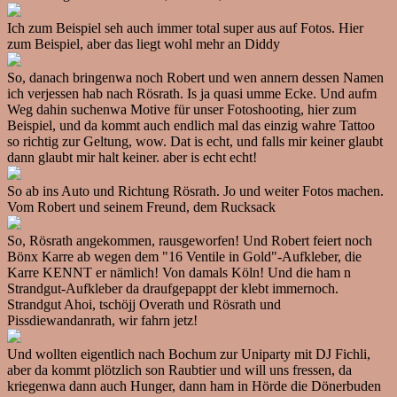
Ich zum Beispiel seh auch immer total super aus auf Fotos. Hier
zum Beispiel, aber das liegt wohl mehr an Diddy
So, danach bringenwa noch Robert und wen annern dessen Namen
ich verjessen hab nach Rösrath. Is ja quasi umme Ecke. Und aufm
Weg dahin suchenwa Motive für unser Fotoshooting, hier zum
Beispiel, und da kommt auch endlich mal das einzig wahre Tattoo
so richtig zur Geltung, wow. Dat is echt, und falls mir keiner glaubt
dann glaubt mir halt keiner. aber is echt echt!
So ab ins Auto und Richtung Rösrath. Jo und weiter Fotos machen.
Vom Robert und seinem Freund, dem Rucksack
So, Rösrath angekommen, rausgeworfen! Und Robert feiert noch
Bönx Karre ab wegen dem "16 Ventile in Gold"-Aufkleber, die
Karre KENNT er nämlich! Von damals Köln! Und die ham n
Strandgut-Aufkleber da draufgepappt der klebt immernoch.
Strandgut Ahoi, tschöjj Overath und Rösrath und
Pissdiewandanrath, wir fahrn jetz!
Und wollten eigentlich nach Bochum zur Uniparty mit DJ Fichli,
aber da kommt plötzlich son Raubtier und will uns fressen, da
kriegenwa dann auch Hunger, dann ham in Hörde die Dönerbuden