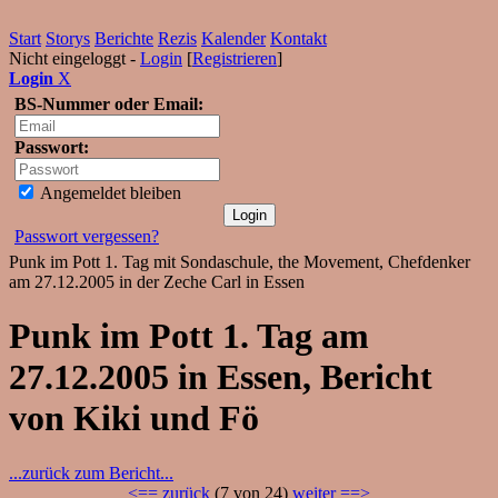
Start
Storys
Berichte
Rezis
Kalender
Kontakt
Nicht eingeloggt -
Login
[
Registrieren
]
Login
X
BS-Nummer oder Email:
Passwort:
Angemeldet bleiben
Passwort vergessen?
Punk im Pott 1. Tag mit Sondaschule, the Movement, Chefdenker
am 27.12.2005 in der Zeche Carl in Essen
Punk im Pott 1. Tag am
27.12.2005 in Essen, Bericht
von Kiki und Fö
...zurück zum Bericht...
<== zurück
(7 von 24)
weiter ==>