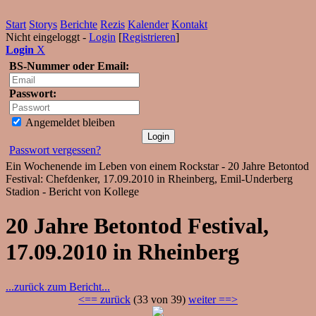
Start
Storys
Berichte
Rezis
Kalender
Kontakt
Nicht eingeloggt -
Login
[
Registrieren
]
Login
X
BS-Nummer oder Email:
Passwort:
Angemeldet bleiben
Passwort vergessen?
Ein Wochenende im Leben von einem Rockstar - 20 Jahre Betontod
Festival: Chefdenker, 17.09.2010 in Rheinberg, Emil-Underberg
Stadion - Bericht von Kollege
20 Jahre Betontod Festival,
17.09.2010 in Rheinberg
...zurück zum Bericht...
<== zurück
(33 von 39)
weiter ==>