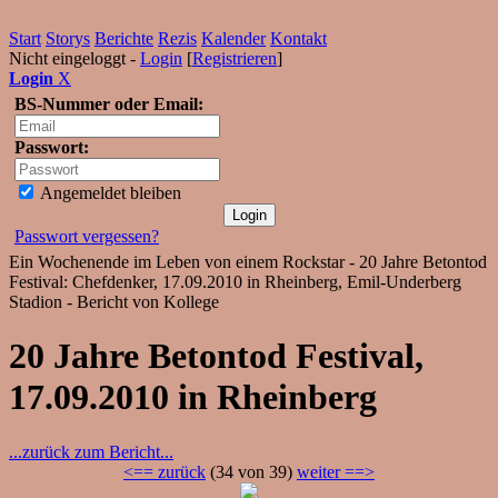
Start
Storys
Berichte
Rezis
Kalender
Kontakt
Nicht eingeloggt -
Login
[
Registrieren
]
Login
X
BS-Nummer oder Email:
Passwort:
Angemeldet bleiben
Passwort vergessen?
Ein Wochenende im Leben von einem Rockstar - 20 Jahre Betontod
Festival: Chefdenker, 17.09.2010 in Rheinberg, Emil-Underberg
Stadion - Bericht von Kollege
20 Jahre Betontod Festival,
17.09.2010 in Rheinberg
...zurück zum Bericht...
<== zurück
(34 von 39)
weiter ==>