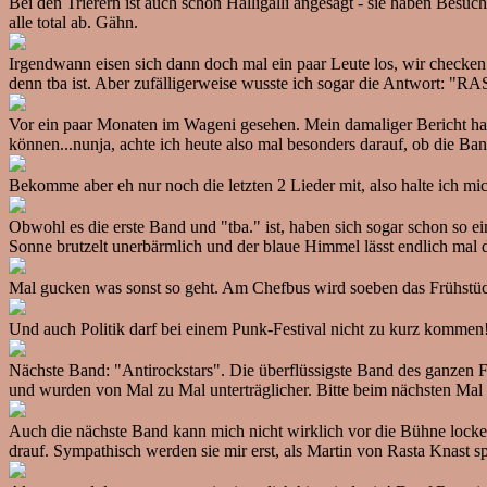
Bei den Trierern ist auch schon Halligalli angesagt - sie haben Bes
alle total ab. Gähn.
Irgendwann eisen sich dann doch mal ein paar Leute los, wir checken 
denn tba ist. Aber zufälligerweise wusste ich sogar die Antwor
Vor ein paar Monaten im Wageni gesehen. Mein damaliger Bericht hat ei
können...nunja, achte ich heute also mal besonders darauf, ob die Ban
Bekomme aber eh nur noch die letzten 2 Lieder mit, also halte ich mi
Obwohl es die erste Band und "tba." ist, haben sich sogar schon so ei
Sonne brutzelt unerbärmlich und der blaue Himmel lässt endlich ma
Mal gucken was sonst so geht. Am Chefbus wird soeben das Frühstück e
Und auch Politik darf bei einem Punk-Festival nicht zu kurz kommen
Nächste Band: "Antirockstars". Die überflüssigste Band des ganzen
und wurden von Mal zu Mal unterträglicher. Bitte beim nächsten Ma
Auch die nächste Band kann mich nicht wirklich vor die Bühne lo
drauf. Sympathisch werden sie mir erst, als Martin von Rasta Knast spä