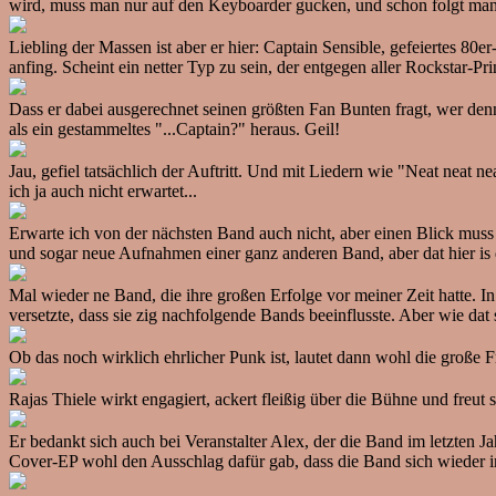
wird, muss man nur auf den Keyboarder gucken, und schon folgt ma
Liebling der Massen ist aber er hier: Captain Sensible, gefeiertes 80
anfing. Scheint ein netter Typ zu sein, der entgegen aller Rockstar-P
Dass er dabei ausgerechnet seinen größten Fan Bunten fragt, wer den
als ein gestammeltes "...Captain?" heraus. Geil!
Jau, gefiel tatsächlich der Auftritt. Und mit Liedern wie "Neat neat
ich ja auch nicht erwartet...
Erwarte ich von der nächsten Band auch nicht, aber einen Blick muss
und sogar neue Aufnahmen einer ganz anderen Band, aber dat hier is 
Mal wieder ne Band, die ihre großen Erfolge vor meiner Zeit hatte
versetzte, dass sie zig nachfolgende Bands beeinflusste. Aber wie dat 
Ob das noch wirklich ehrlicher Punk ist, lautet dann wohl die große 
Rajas Thiele wirkt engagiert, ackert fleißig über die Bühne und freut
Er bedankt sich auch bei Veranstalter Alex, der die Band im letzten Ja
Cover-EP wohl den Ausschlag dafür gab, dass die Band sich wieder 