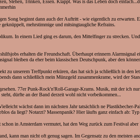
tzen, Stehen, Trinken, Essen. Klappt. Was is das Leben doch einfach..
 immerhin
ong beginnt dann auch der Auftritt - wie eigentlich zu erwarten. E
ne geknüppelt, mehrstimmige und mitsingtaugliche Refrains.
blikum. In einem Lied ging es darum, den Mittelfinger zu strecken. Un
shilfsjobs erhalten die Freundschaft. Überhaupt erinnern Alarmsignal
rmsignal bleiben da eher beim klassischen Deutschpunk, aber den können
irekt zu unserem Treffpunkt erküren, das hat sich ja schließlich in den
h abends dann schließlich mein Münzgeld zusammenkrame, wird der Sta
gesehen. 77er Punk-Rock'n'Roll-Garage-Krams. Musik, mit der ich nur 
k steht, dürfte an der Band derzeit wohl nicht vorbeikommen...
. Vielleicht wächst dann im nächsten Jahr tatsächlich ne Plastikbecher
blos da liegt? Notarzt? Massenpanik? Hier läufts ganz einfach ab: Typ k
t schon in Amsterdam vermutet, hat den Weg zurück zum Festival aber
 kann man nicht oft genug sagen. Im Gegensatz zu den meisten ander