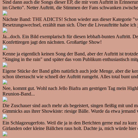
Sind dann auch die Songs dieser EP, die mir vom Auftritt in Erinneru
im Ghetto". Netter Auftritt, die Stimmen der Fans schwanken zwischen
Nächste Band: THE ADICTS! Schon wieder aus dieser Kategorie "vor m
Besetzungswechsel, erzählt man sich. Über die Liveauftritte habe ich j
Ja...doch. Ein Bild exemplarisch für diesen lebhaft-bunten Auftritt. 
Konfettiregen jagt den nächsten. Großartige Show!
Kenne ja eigentlich keinen Song der Band, aber der Auftritt ist tro
"Singing in the rain" und später das vom Publikum enthusiastisch mit
Eigene Stücke der Band gibts natürlich auch jede Menge, aber die kenn
schon überrascht wie schnell der Auftritt rumgeht. Alles total bunt u
Nee, kommt gut. Wohl nach Jello Biafra am gestrigen Tag mein Highlig
Reunion-Band...
Die Zuschauer sind auch mehr als begeistert, singen fleißig mit und m
Gimmicks aus ihrer Showkiste: riesige Bälle. Wurde da etwa jemand 
Ein Schlagzeugerfoto. Weil die ja in den Berichten gerne mal zu k
Girlanden oder kleine Bällchen raus holt. Dachte ja, mich würde hier