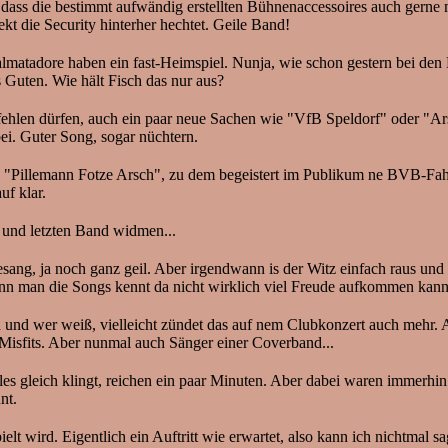
ch, dass die bestimmt aufwändig erstellten Bühnenaccessoires auch ger
kt die Security hinterher hechtet. Geile Band!
matadore haben ein fast-Heimspiel. Nunja, wie schon gestern bei den Kas
s Guten. Wie hält Fisch das nur aus?
fehlen dürfen, auch ein paar neue Sachen wie "VfB Speldorf" oder "Ars
ei. Guter Song, sogar nüchtern.
 "Pillemann Fotze Arsch", zu dem begeistert im Publikum ne BVB-Fah
uf klar.
 und letzten Band widmen...
ng, ja noch ganz geil. Aber irgendwann is der Witz einfach raus und der
enn man die Songs kennt da nicht wirklich viel Freude aufkommen kann
en und wer weiß, vielleicht zündet das auf nem Clubkonzert auch mehr. 
den Misfits. Aber nunmal auch Sänger einer Coverband...
les gleich klingt, reichen ein paar Minuten. Aber dabei waren immerhin
nt.
t wird. Eigentlich ein Auftritt wie erwartet, also kann ich nichtmal sa