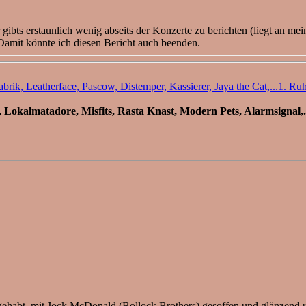
Jahr gibts erstaunlich wenig abseits der Konzerte zu berichten (liegt a
. Damit könnte ich diesen Bericht auch beenden.
1. Ruh
 gehabt, mit Jock McDonald (Bollock Brothers) gesoffen und glänzend un