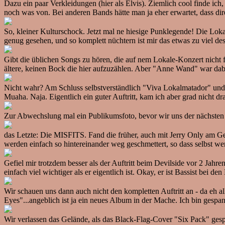
Dazu ein paar Verkleidungen (hier als Elvis). Ziemlich cool finde i
noch was von. Bei anderen Bands hätte man ja eher erwartet, dass dire
So, kleiner Kulturschock. Jetzt mal ne hiesige Punklegende! Die Lokal
genug gesehen, und so komplett nüchtern ist mir das etwas zu viel de
Gibt die üblichen Songs zu hören, die auf nem Lokale-Konzert nicht 
ältere, keinen Bock die hier aufzuzählen. Aber "Anne Wand" war dab
Nicht wahr? Am Schluss selbstverständlich "Viva Lokalmatador" und
Muaha. Naja. Eigentlich ein guter Auftritt, kam ich aber grad nicht dra
Zur Abwechslung mal ein Publikumsfoto, bevor wir uns der nächsten
das Letzte: Die MISFITS. Fand die früher, auch mit Jerry Only am Gesa
werden einfach so hintereinander weg geschmettert, so dass selbst w
Gefiel mir trotzdem besser als der Auftritt beim Devilside vor 2 Jahr
einfach viel wichtiger als er eigentlich ist. Okay, er ist Bassist bei 
Wir schauen uns dann auch nicht den kompletten Auftritt an - da eh al
Eyes"...angeblich ist ja ein neues Album in der Mache. Ich bin gespan
Wir verlassen das Gelände, als das Black-Flag-Cover "Six Pack" gespiel