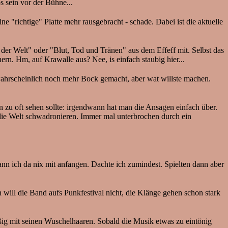
s sein vor der Bühne...
 "richtige" Platte mehr rausgebracht - schade. Dabei ist die aktuelle
der Welt" oder "Blut, Tod und Tränen" aus dem Effeff mit. Selbst das
ern. Hm, auf Krawalle aus? Nee, is einfach staubig hier...
 wahrscheinlich noch mehr Bock gemacht, aber wat willste machen.
 zu oft sehen sollte: irgendwann hat man die Ansagen einfach über.
r die Welt schwadronieren. Immer mal unterbrochen durch ein
n ich da nix mit anfangen. Dachte ich zumindest. Spielten dann aber
ill die Band aufs Punkfestival nicht, die Klänge gehen schon stark
ißig mit seinen Wuschelhaaren. Sobald die Musik etwas zu eintönig