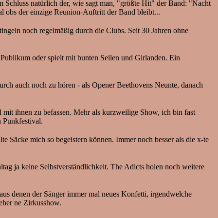
m Schluss natürlich der, wie sagt man, "größte Hit" der Band: "Nacht
 obs der einzige Reunion-Auftritt der Band bleibt...
ingeln noch regelmäßig durch die Clubs. Seit 30 Jahren ohne
s Publikum oder spielt mit bunten Seilen und Girlanden. Ein
ndurch auch noch zu hören - als Opener Beethovens Neunte, danach
l mit ihnen zu befassen. Mehr als kurzweilige Show, ich bin fast
 Punkfestival.
lte Säcke mich so begeistern können. Immer noch besser als die x-te
ltag ja keine Selbstverständlichkeit. The Adicts holen noch weitere
 aus denen der Sänger immer mal neues Konfetti, irgendwelche
 eher ne Zirkusshow.