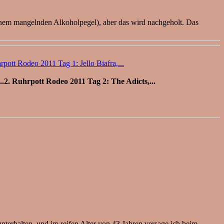
n meinem mangelnden Alkoholpegel), aber das wird nachgeholt. Das
rpott Rodeo 2011 Tag 1: Jello Biafra,...
2. Ruhrpott Rodeo 2011 Tag 2: The Adicts,...
terhalten, und im reifen Alter von 43 Jahren versage ich beim