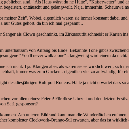
ng geblieben sind. "Als Haus wärst du ne Hütte", "Kaiserwetter" und a
 begeistert, enttäuscht und gelangweilt. Naja, immerhin. Schaunwa mal
einer Zeit". Wobei, eigentlich waren sie immer konstant dabei und t
a nur Gutes gehört, da bin ich mal gespannt...
Der Sänger als Clown geschminkt, im Zirkusoutfit schmeißt er Karten in
tzdem unterhaltsam von Anfang bis Ende. Bekannte Töne gibt's zwische
gesungene "You'll never walk alone" - langweilig wird einem da nicht.
e ich nicht. Tja. Klangen aber, als wären sie es wirklich wert, sich ma
nd lebhaft, immer was zum Gucken - eigentlich viel zu aufwändig, für ein
ht des diesjährigen Ruhrpott Rodeos. Hätte ja nicht erwartet dass so a
achen vor allem eines: Feiern! Für diese Uhrzeit und den letzten Festiva
von Sat1 gesponsort?
urz kommen. Am unteren Bildrand kann man die Wundertütchen erahnen,
 eher kompletter Clockwork-Orange-Stil erwarten, aber das ist wirklich