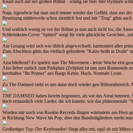
Knast auch auf ner großen Bühne - solang sie brav ihre Hymnen schme
Naja, irgendwie hat man auch immer wieder das Gefühl, dass aus der Ba
Besetzung mittlerweile schon ziemlich fest und mit "Trug" gibts auc
Und wirklich wenig ist vor der Bühne ja nun auch nicht los, die Anw
Schleimkeim-Cover "Spitzel" sorgt für viele glückliche Gesichter...so
Am Gesang wird sich wie üblich abgewechselt, harmoniert alles prima
Zum Abschluss gibts das vielfach geforderte "Katze beißt in Draht" u
Anschließend? Es spielen nun The Movement - letzte Woche erst geseh
Also lieber zurück zum Parkplatz (Zeltplatz ist uns zum Rumasseln zu
herzhaftes "Ihr Penner" aus Bargs Kehle. Hach. Normale Leute.
Zu The Damned zieht es uns dann doch wieder gen Bühnenbereich. M
THE DAMNED haben bereits begonnen, als wir das Areal betreten. So 
doch erstaunlich viele Lieder, die ich kannte, wie das phänomenale "W
Wurden mir noch von Rookie-Records-Jürgen wärmstens ans Herz geleg
in Richtung New Wave bis Pop, aber den Bandmitgliedern merkt man 
Großartiger Typ: Der Keyboarder! Singt alles mit, egal ob mit Mikro 