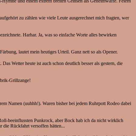
den-Hymne und einem extrem breiten Grinsen als Geheimwaffe. Feiern
aufgehört zu zählen wie viele Leute ausgerechnet mich fragten, wer
bezeichnete. Harhar. Ja, was so einfache Worte alles bewirken
ärbung, lautet mein heutiges Urteil. Ganz nett so als Opener.
Das Wetter heute ist auch schon deutlich besser als gestern, die
brik-Grillzange!
derem Namen (uuhhh!). Waren bisher bei jedem Ruhrpott Rodeo dabei
beeinflussten Punkrock, aber Bock hab ich da nicht wirklich
r die Rückfahrt versoffen hätten...