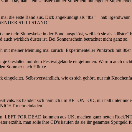
uch von "Dayman", ein selbsternannter Superheld mit eigener Superhel
mal die erste Band aus. Dick angekündigt als "tba." - hab irgendwann 
t: "RASENDER STILLSTAND"
ne tiefe Sinneskrise in der Band ausgelöst, weil ich sie als "düster" 
d auch wirklich düster ist. Bei Sonnenschein betrachtet nicht ganz so.
ch mit meiner Meinung mal zurück. Experimenteller Punkrock mit 80er F
nige Gestalten auf dem Festivalgelände eingefunden. Warum auch nicht. 
l den Sommer nach Hünxe.
ingeleitet. Selbstverständlich, wie es sich gehört, nur mit Knochenfa
!
 Festivals. Es handelt sich nämlich um BETONTOD, nur halt unter an
l NICHT mehr einladen!
cken. LEFT FOR DEAD kommen aus UK, machen ganz netten Rock'N'Roll-
ter erzählt, man solle ihre CD's kaufen da sie ihr gesamtes Spritgeld fü