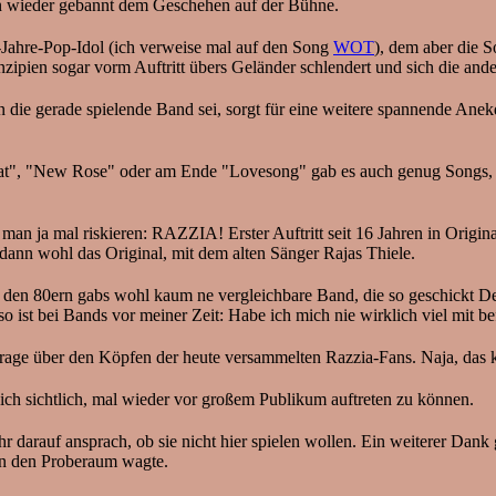
n wieder gebannt dem Geschehen auf der Bühne.
er-Jahre-Pop-Idol (ich verweise mal auf den Song
WOT
), dem aber die 
rinzipien sogar vorm Auftritt übers Geländer schlendert und sich die an
n die gerade spielende Band sei, sorgt für eine weitere spannende Ane
 neat", "New Rose" oder am Ende "Lovesong" gab es auch genug Songs, d
 man ja mal riskieren: RAZZIA! Erster Auftritt seit 16 Jahren in Ori
dann wohl das Original, mit dem alten Sänger Rajas Thiele.
. In den 80ern gabs wohl kaum ne vergleichbare Band, die so geschic
so ist bei Bands vor meiner Zeit: Habe ich mich nie wirklich viel mit bef
Frage über den Köpfen der heute versammelten Razzia-Fans. Naja, das k
 sich sichtlich, mal wieder vor großem Publikum auftreten zu können.
hr darauf ansprach, ob sie nicht hier spielen wollen. Ein weiterer Dank 
in den Proberaum wagte.