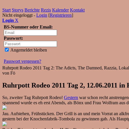
Start
Storys
Berichte
Rezis
Kalender
Kontakt
Nicht eingeloggt -
Login
[
Registrieren
]
Login
X
BS-Nummer oder Email:
Passwort:
Angemeldet bleiben
Passwort vergessen?
Ruhrpott Rodeo 2011 Tag 2: The Adicts, The Damned, Razzia, Lokalma
von Fö
Ruhrpott Rodeo 2011 Tag 2, 12.06.2011 in
So, zweiter Tag Ruhrpott Rodeo!
Gestern
war schon recht anstrengend
spannend wurde es eh erst Abends, als Bönx und Frau Wolfram aus 
Jau. Aufstehen, Frühstücken. Der Grill is an und mein Vorrat an alkf
gestern bei der Knochenfabrik-Tombola zu gewinnen gab. Als Hauptge