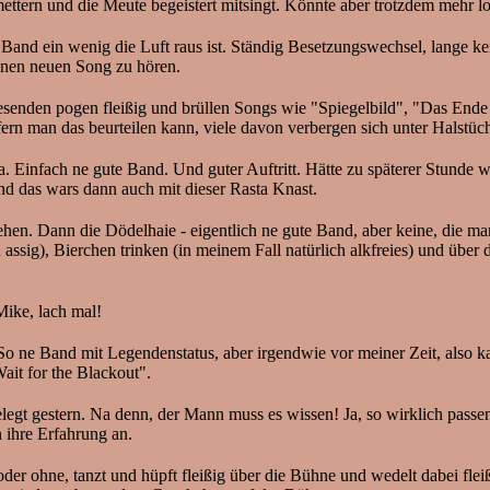
ttern und die Meute begeistert mitsingt. Könnte aber trotzdem mehr lo
nd ein wenig die Luft raus ist. Ständig Besetzungswechsel, lange keine
h nen neuen Song zu hören.
esenden pogen fleißig und brüllen Songs wie "Spiegelbild", "Das Ende 
fern man das beurteilen kann, viele davon verbergen sich unter Halstüch
. Einfach ne gute Band. Und guter Auftritt. Hätte zu späterer Stunde
nd das wars dann auch mit dieser Rasta Knast.
en. Dann die Dödelhaie - eigentlich ne gute Band, aber keine, die man
 assig), Bierchen trinken (in meinem Fall natürlich alkfreies) und übe
ike, lach mal!
ne Band mit Legendenstatus, aber irgendwie vor meiner Zeit, also kan
ait for the Blackout".
t gestern. Na denn, der Mann muss es wissen! Ja, so wirklich passen w
ihre Erfahrung an.
oder ohne, tanzt und hüpft fleißig über die Bühne und wedelt dabei fle