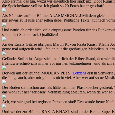
Also erstmal das tun, wozu wir eigentlich hier sind: nix! Doof Rumsi
die Speicherkarte voll ist. Ich glaub so 20 Fotos hat er geschafft...na
Als Nächstes auf der Bühne: ALARMSIGNAL! Mit dem gleichnamigen S
mir sowas zu Hause eher selten gebe. Politische Texte, gut nach vor
Und natürlich ordentlich viele einprägsame Parolen für das Punkerpu
schon fast Stadionrock-Qualitäten!
An der Ersatz-Gitarre übrigens Martin K. von Rasta Knast. Kleine Au
gerne mal aufgeteilt wird...fehlen nur die großartigen Melodien. Ala
Gelände. Sofort ins Auge sticht natürlich der Rilrec-Stand, den wir d
Irgendwie schieb ichs immer vor mir her, teilzunehmen - und als ic
Derweil auf der Bühne: MODERN PETS!
Letztens
erst in Schwerte 
die Jungs auch, aber mir gibt das nicht viel. Aber wer auf so ne Musi
Der Boden sieht schon aus, als hätte man hier Plastikbecher gestreut
das wohl auf ner "seriösen" Veranstaltung ablaufen, wenn da wer so le
Ach, wo wir grad bei reglosen Personen sind! Eva wurde heute Nach
Und wieder zur Bühne! RASTA KNAST sind an der Reihe. Super Band,