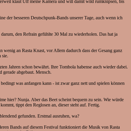
.derweil klaut Ulf meine Kamera und will damit wild rumknipsen, bis
ine der besseren Deutschpunk-Bands unserer Tage, auch wenn ich
d darum, den Refrain gefühlte 30 Mal zu wiederholen. Das hat ja
 ein wenig an Rasta Knast, vor Allem dadurch dass der Gesang ganz
 sie.
 letzten Jahren schon bewährt. Ihre Tombola habense auch wieder dabei.
nd gerade abgebaut. Mensch.
bedingt was anfangen kann - ist zwar ganz nett und spielen können
-Palme hier? Nunja. Aber das Beet scheint bequem zu sein. Wie würde
ommt, tippt den Reglosen an, dieser steht auf. Fertig.
 blendend gefunden. Erstmal ausruhen, wa?
en Bands auf diesem Festival funktioniert die Musik von Rasta