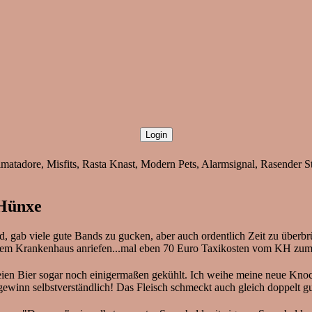
tadore, Misfits, Rasta Knast, Modern Pets, Alarmsignal, Rasender Sti
 Hünxe
, gab viele gute Bands zu gucken, aber auch ordentlich Zeit zu überbr
dem Krankenhaus anriefen...mal eben 70 Euro Taxikosten vom KH zum R
reien Bier sogar noch einigermaßen gekühlt. Ich weihe meine neue Knoc
winn selbstverständlich! Das Fleisch schmeckt auch gleich doppelt gu