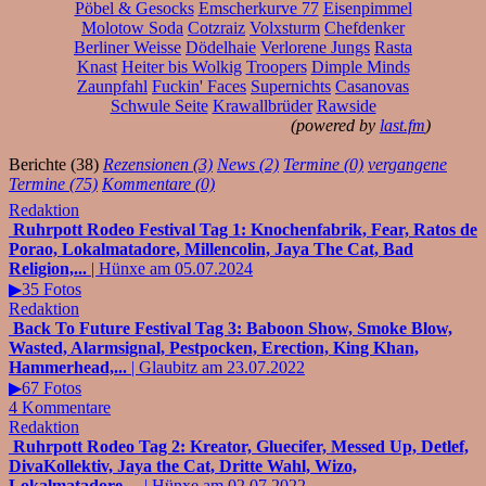
Pöbel & Gesocks
Emscherkurve 77
Eisenpimmel
Molotow Soda
Cotzraiz
Volxsturm
Chefdenker
Berliner Weisse
Dödelhaie
Verlorene Jungs
Rasta
Knast
Heiter bis Wolkig
Troopers
Dimple Minds
Zaunpfahl
Fuckin' Faces
Supernichts
Casanovas
Schwule Seite
Krawallbrüder
Rawside
(powered by
last.fm
)
Berichte (38)
Rezensionen (3)
News (2)
Termine (0)
vergangene
Termine (75)
Kommentare (0)
Redaktion
Ruhrpott Rodeo Festival Tag 1: Knochenfabrik, Fear, Ratos de
Porao, Lokalmatadore, Millencolin, Jaya The Cat, Bad
Religion,...
| Hünxe am 05.07.2024
▶35 Fotos
Redaktion
Back To Future Festival Tag 3: Baboon Show, Smoke Blow,
Wasted, Alarmsignal, Pestpocken, Erection, King Khan,
Hammerhead,...
| Glaubitz am 23.07.2022
▶67 Fotos
4 Kommentare
Redaktion
Ruhrpott Rodeo Tag 2: Kreator, Gluecifer, Messed Up, Detlef,
DivaKollektiv, Jaya the Cat, Dritte Wahl, Wizo,
Lokalmatadore,...
| Hünxe am 02.07.2022