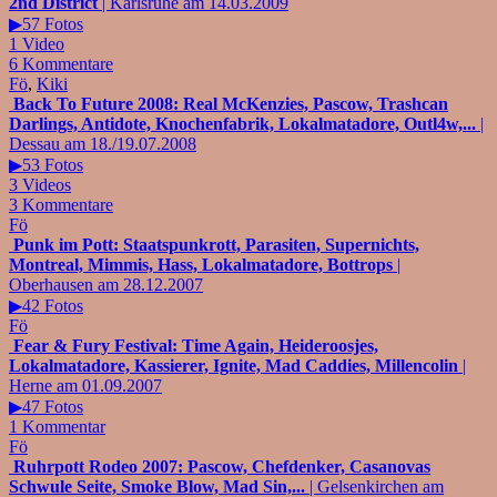
2nd District
| Karlsruhe am 14.03.2009
▶57 Fotos
1 Video
6 Kommentare
Fö
,
Kiki
Back To Future 2008: Real McKenzies, Pascow, Trashcan
Darlings, Antidote, Knochenfabrik, Lokalmatadore, Outl4w,...
|
Dessau am 18./19.07.2008
▶53 Fotos
3 Videos
3 Kommentare
Fö
Punk im Pott: Staatspunkrott, Parasiten, Supernichts,
Montreal, Mimmis, Hass, Lokalmatadore, Bottrops
|
Oberhausen am 28.12.2007
▶42 Fotos
Fö
Fear & Fury Festival: Time Again, Heideroosjes,
Lokalmatadore, Kassierer, Ignite, Mad Caddies, Millencolin
|
Herne am 01.09.2007
▶47 Fotos
1 Kommentar
Fö
Ruhrpott Rodeo 2007: Pascow, Chefdenker, Casanovas
Schwule Seite, Smoke Blow, Mad Sin,...
| Gelsenkirchen am