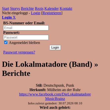
Start
Storys
Berichte
Rezis
Kalender
Kontakt
Nicht eingeloggt -
Login
[
Registrieren
]
Login
X
BS-Nummer oder Email:
Passwort:
Angemeldet bleiben
Passwort vergessen?
Die Lokalmatadore (Band) »
Berichte
Stil:
Deutschpunk, Punk
Herkunft:
Mülheim an der Ruhr
https://www.facebook.com/DieLokalmatadore
MusicBrainz
Infos zuletzt geändert: 30.07.2026 08:10
Wird auch gehört: