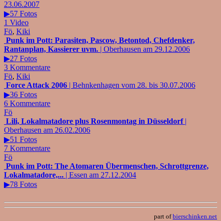
23.06.2007
▶57 Fotos
1 Video
Fö
,
Kiki
Punk im Pott: Parasiten, Pascow, Betontod, Chefdenker,
Rantanplan, Kassierer uvm.
| Oberhausen am 29.12.2006
▶27 Fotos
3 Kommentare
Fö
,
Kiki
Force Attack 2006
| Behnkenhagen vom 28. bis 30.07.2006
▶36 Fotos
6 Kommentare
Fö
Lili, Lokalmatadore plus Rosenmontag in Düsseldorf
|
Oberhausen am 26.02.2006
▶51 Fotos
7 Kommentare
Fö
Punk im Pott: The Atomaren Übermenschen, Schrottgrenze,
Lokalmatadore,...
| Essen am 27.12.2004
▶78 Fotos
part of
bierschinken.net