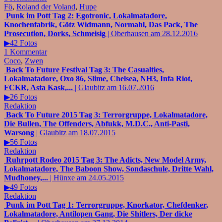
Fö
,
Roland der Voland
,
Hupe
Punk im Pott Tag 2: Egotronic, Lokalmatadore,
Knochenfabrik, Götz Widmann, Normahl, Das Pack, The
Prosecution, Dorks, Schmeisig
| Oberhausen am 28.12.2016
▶42 Fotos
1 Kommentar
Coco
,
Zwen
Back To Future Festival Tag 3: The Casualties,
Lokalmatadore, Oxo 86, Slime, Chelsea, NH3, Infa Riot,
FCKR, Asta Kask,...
| Glaubitz am 16.07.2016
▶26 Fotos
Redaktion
Back To Future 2015 Tag 3: Terrorgruppe, Lokalmatadore,
Die Bullen, The Offenders, Abfukk, M.D.C., Anti-Pasti,
Warsong
| Glaubitz am 18.07.2015
▶56 Fotos
Redaktion
Ruhrpott Rodeo 2015 Tag 3: The Adicts, New Model Army,
Lokalmatadore, The Baboon Show, Sondaschule, Dritte Wahl,
Mudhoney,...
| Hünxe am 24.05.2015
▶49 Fotos
Redaktion
Punk im Pott Tag 1: Terrorgruppe, Knorkator, Chefdenker,
Lokalmatadore, Antilopen Gang, Die Shitlers, Der dicke