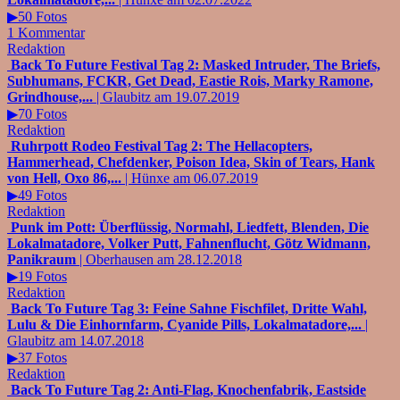
▶50 Fotos
1 Kommentar
Redaktion
Back To Future Festival Tag 2: Masked Intruder, The Briefs,
Subhumans, FCKR, Get Dead, Eastie Rois, Marky Ramone,
Grindhouse,...
| Glaubitz am 19.07.2019
▶70 Fotos
Redaktion
Ruhrpott Rodeo Festival Tag 2: The Hellacopters,
Hammerhead, Chefdenker, Poison Idea, Skin of Tears, Hank
von Hell, Oxo 86,...
| Hünxe am 06.07.2019
▶49 Fotos
Redaktion
Punk im Pott: Überflüssig, Normahl, Liedfett, Blenden, Die
Lokalmatadore, Volker Putt, Fahnenflucht, Götz Widmann,
Panikraum
| Oberhausen am 28.12.2018
▶19 Fotos
Redaktion
Back To Future Tag 3: Feine Sahne Fischfilet, Dritte Wahl,
Lulu & Die Einhornfarm, Cyanide Pills, Lokalmatadore,...
|
Glaubitz am 14.07.2018
▶37 Fotos
Redaktion
Back To Future Tag 2: Anti-Flag, Knochenfabrik, Eastside