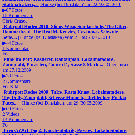
Stattmatratzen,...
| Hünxe (bei Dinslaken) am 22./23.05.2010
▶67 Fotos
16 Kommentare
Chris Crusoe
Ruhrpott Rodeo 2010: Slime, Wizo, Sondaschule, The Other,
Hammerhead, The Real McKenzies, Casanovas Schwule
Seite,...
| Hünxe (bei Dinslaken) vom 21. bis 23.05.2010
▶44 Fotos
1 Kommentar
Fö
Punk im Pott: Kassierer, Rantanplan, Lokalmatadore,
Zaunpfahl, Parasiten, Contra D, Kasse 8 Mark,...
| Oberhausen
am 27.12.2009
▶38 Fotos
2 Kommentare
Fö
,
Kiki
Ruhrpott Rodeo 2009: Talco, Rasta Knast, Lokalmatadore,
Toy Dolls, Zaunpfahl, Scheisse Minnelli, Chefdenker, Fuckin
Faces,...
| Hünxe (bei Dinslaken) am 29./30.05.2009
▶66 Fotos
2 Videos
13 Kommentare
Fö
Freak'n'Art Tag 2: Knochenfabrik, Pascow, Lokalmatadore,