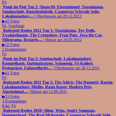
Fö
Punk im Pott Tag 2: Sham 69, Eisenpimmel, Toxoplasma,
Sondaschule, Knochenfabrik, Casanovas Schwule Seite,
Lokalmatadore,...
| Oberhausen am 29.12.2012
▶42 Fotos
Fö
,
Gerdistan
Ruhrpott Rodeo 2012 Tag 1: Toxoplasma, Toy Dolls,
Zwakkelmann, The Creepshow, Frau Potz, Jaya the Cat,
Milenrama, Restarts,...
| Hünxe am 26.05.2012
▶52 Fotos
2 Kommentare
Fö
Punk im Pott Tag 2: Sondaschule, Lokalmatadore,
Kumpelbasis, Stattmatratzen, Schmeisig, SS-Kaliert,
Pestpocken, Fahnenflucht,...
| Oberhausen am 30.12.2011
▶61 Fotos
Fö
Ruhrpott Rodeo 2011 Tag 2: The Adicts, The Damned, Razzia,
Lokalmatadore, Misfits, Rasta Knast, Modern Pets,
Alarmsignal,...
| Hünxe am 12.06.2011
▶53 Fotos
3 Kommentare
Kiki
,
Fö
Ruhrpott Rodeo 2010: Slime, Wizo, Angry Samoans,
Hammerhead, The Real McKenzies, Casanovas Schwule Seite,