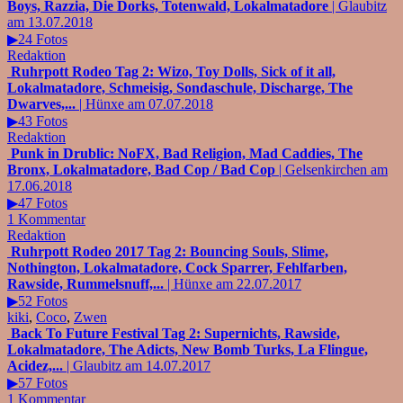
Boys, Razzia, Die Dorks, Totenwald, Lokalmatadore
| Glaubitz
am 13.07.2018
▶24 Fotos
Redaktion
Ruhrpott Rodeo Tag 2: Wizo, Toy Dolls, Sick of it all,
Lokalmatadore, Schmeisig, Sondaschule, Discharge, The
Dwarves,...
| Hünxe am 07.07.2018
▶43 Fotos
Redaktion
Punk in Drublic: NoFX, Bad Religion, Mad Caddies, The
Bronx, Lokalmatadore, Bad Cop / Bad Cop
| Gelsenkirchen am
17.06.2018
▶47 Fotos
1 Kommentar
Redaktion
Ruhrpott Rodeo 2017 Tag 2: Bouncing Souls, Slime,
Nothington, Lokalmatadore, Cock Sparrer, Fehlfarben,
Rawside, Rummelsnuff,...
| Hünxe am 22.07.2017
▶52 Fotos
kiki
,
Coco
,
Zwen
Back To Future Festival Tag 2: Supernichts, Rawside,
Lokalmatadore, The Adicts, New Bomb Turks, La Flingue,
Acidez,...
| Glaubitz am 14.07.2017
▶57 Fotos
1 Kommentar