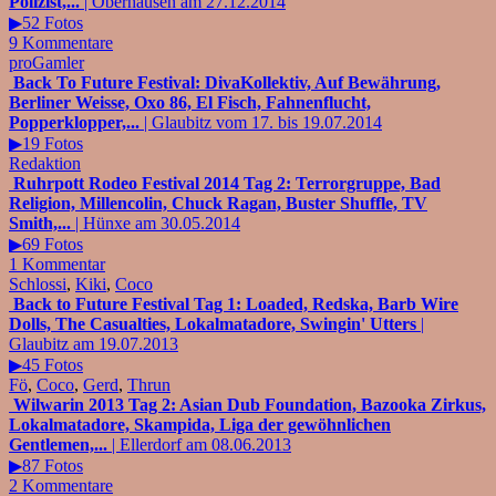
Polizist,...
| Oberhausen am 27.12.2014
▶52 Fotos
9 Kommentare
proGamler
Back To Future Festival: DivaKollektiv, Auf Bewährung,
Berliner Weisse, Oxo 86, El Fisch, Fahnenflucht,
Popperklopper,...
| Glaubitz vom 17. bis 19.07.2014
▶19 Fotos
Redaktion
Ruhrpott Rodeo Festival 2014 Tag 2: Terrorgruppe, Bad
Religion, Millencolin, Chuck Ragan, Buster Shuffle, TV
Smith,...
| Hünxe am 30.05.2014
▶69 Fotos
1 Kommentar
Schlossi
,
Kiki
,
Coco
Back to Future Festival Tag 1: Loaded, Redska, Barb Wire
Dolls, The Casualties, Lokalmatadore, Swingin' Utters
|
Glaubitz am 19.07.2013
▶45 Fotos
Fö
,
Coco
,
Gerd
,
Thrun
Wilwarin 2013 Tag 2: Asian Dub Foundation, Bazooka Zirkus,
Lokalmatadore, Skampida, Liga der gewöhnlichen
Gentlemen,...
| Ellerdorf am 08.06.2013
▶87 Fotos
2 Kommentare