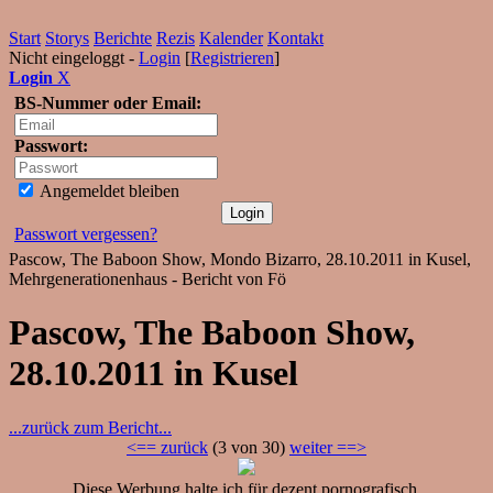
Start
Storys
Berichte
Rezis
Kalender
Kontakt
Nicht eingeloggt -
Login
[
Registrieren
]
Login
X
BS-Nummer oder Email:
Passwort:
Angemeldet bleiben
Passwort vergessen?
Pascow, The Baboon Show, Mondo Bizarro, 28.10.2011 in Kusel,
Mehrgenerationenhaus - Bericht von Fö
Pascow, The Baboon Show,
28.10.2011 in Kusel
...zurück zum Bericht...
<== zurück
(3 von 30)
weiter ==>
Diese Werbung halte ich für dezent pornografisch.