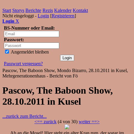
Start
Storys
Berichte
Rezis
Kalender
Kontakt
Nicht eingeloggt -
Login
[
Registrieren
]
Login
X
BS-Nummer oder Email:
Passwort:
Angemeldet bleiben
Passwort vergessen?
Pascow, The Baboon Show, Mondo Bizarro, 28.10.2011 in Kusel,
Mehrgenerationenhaus - Bericht von Fö
Pascow, The Baboon Show,
28.10.2011 in Kusel
...zurück zum Bericht...
<== zurück
(4 von 30)
weiter ==>
Ab an die Mosel! Hier steht ein alter Kran rum, der sogar im