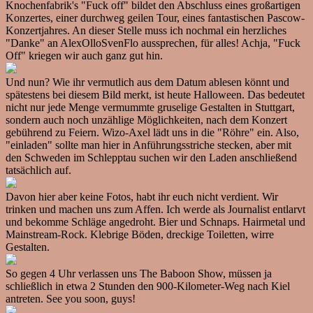
Knochenfabrik's "Fuck off" bildet den Abschluss eines großartigen
Konzertes, einer durchweg geilen Tour, eines fantastischen Pascow-
Konzertjahres. An dieser Stelle muss ich nochmal ein herzliches
"Danke" an AlexOlloSvenFlo aussprechen, für alles! Achja, "Fuck
Off" kriegen wir auch ganz gut hin.
Und nun? Wie ihr vermutlich aus dem Datum ablesen könnt und
spätestens bei diesem Bild merkt, ist heute Halloween. Das bedeutet
nicht nur jede Menge vermummte gruselige Gestalten in Stuttgart,
sondern auch noch unzählige Möglichkeiten, nach dem Konzert
gebührend zu Feiern. Wizo-Axel lädt uns in die "Röhre" ein. Also,
"einladen" sollte man hier in Anführungsstriche stecken, aber mit
den Schweden im Schlepptau suchen wir den Laden anschließend
tatsächlich auf.
Davon hier aber keine Fotos, habt ihr euch nicht verdient. Wir
trinken und machen uns zum Affen. Ich werde als Journalist entlarvt
und bekomme Schläge angedroht. Bier und Schnaps. Hairmetal und
Mainstream-Rock. Klebrige Böden, dreckige Toiletten, wirre
Gestalten.
So gegen 4 Uhr verlassen uns The Baboon Show, müssen ja
schließlich in etwa 2 Stunden den 900-Kilometer-Weg nach Kiel
antreten. See you soon, guys!