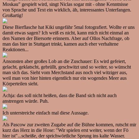
Moskau" gespielt wird, singt Niclas sogar mit - ohne Kenntnisse
von Sprache und Text ein wirklich, äh, interessantes Unterfangen.
Großartig!
Diese Bierflasche hat Kiki ungefähr 5mal fotografiert. Wollte er uns
damit etwas sagen? Ich weiß es nicht, kann mich nicht einmal an
den Namen der Biersorte erinnern. Aber auf Ollos Nachfrage, ob
man das hier in Stuttgart trinkt, kamen auch eher verhaltene
Reaktionen...
Ansonsten aber großes Lob an die Zuschauer: Es wird gefeiert,
gelacht, geklatscht, gebrüllt, geschwitzt und so weiter, so wünscht
man sich das. Sieht vom Merchstand aus noch viel witziger aus,
weil man von hier hinten eigentlich nur ein wogendes Meer aus
Körperteilen sieht.
Achja: das soll nicht heißen, dass die Band sich nicht auch
anstrengen würde. Puh.
Ich unterstreiche einfach mal diese Aussage.
Als Pascow zur zweiten Zugabe auf die Bühne kommen, rutscht mir
kurz das Herz in die Hose: "Wir spielen erst weiter, wenn der Fö
hier ist"...scheiße, der sprichwörtliche Sprung ins kalte Wasser.