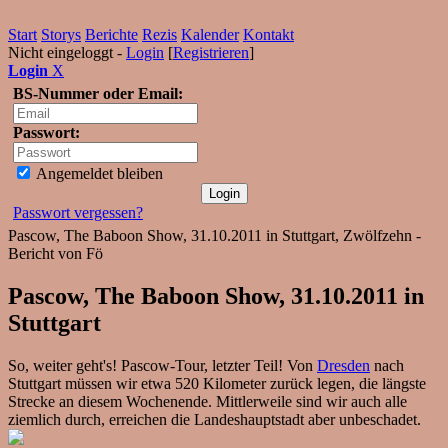
Start
Storys
Berichte
Rezis
Kalender
Kontakt
Nicht eingeloggt -
Login
[
Registrieren
]
Login
X
BS-Nummer oder Email:
Passwort:
Angemeldet bleiben
Passwort vergessen?
Pascow, The Baboon Show, 31.10.2011 in Stuttgart, Zwölfzehn -
Bericht von Fö
Pascow, The Baboon Show, 31.10.2011 in
Stuttgart
So, weiter geht's! Pascow-Tour, letzter Teil! Von
Dresden
nach
Stuttgart müssen wir etwa 520 Kilometer zurück legen, die längste
Strecke an diesem Wochenende. Mittlerweile sind wir auch alle
ziemlich durch, erreichen die Landeshauptstadt aber unbeschadet.