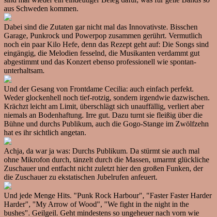
aus Schweden kommen.
Dabei sind die Zutaten gar nicht mal das Innovativste. Bisschen
Garage, Punkrock und Powerpop zusammen gerührt. Vermutlich
noch ein paar Kilo Hefe, denn das Rezept geht auf: Die Songs sind
eingängig, die Melodien fesselnd, die Musikanten verdammt gut
abgestimmt und das Konzert ebenso professionell wie spontan-
unterhaltsam.
Und der Gesang von Frontdame Cecilia: auch einfach perfekt.
Weder glockenhell noch tief-rotzig, sondern irgendwie dazwischen.
Krächzt leicht am Limit, überschlägt sich unauffällig, verliert aber
niemals an Bodenhaftung. Irre gut. Dazu turnt sie fleißig über die
Bühne und durchs Publikum, auch die Gogo-Stange im Zwölfzehn
hat es ihr sichtlich angetan.
Achja, da war ja was: Durchs Publikum. Da stürmt sie auch mal
ohne Mikrofon durch, tänzelt durch die Massen, umarmt glückliche
Zuschauer und entfacht nicht zuletzt hier den großen Funken, der
die Zuschauer zu ekstatischen Jubelrufen anfeuert.
Und jede Menge Hits. "Punk Rock Harbour", "Faster Faster Harder
Harder", "My Arrow of Wood", "We fight in the night in the
bushes". Geilgeil. Geht mindestens so ungeheuer nach vorn wie