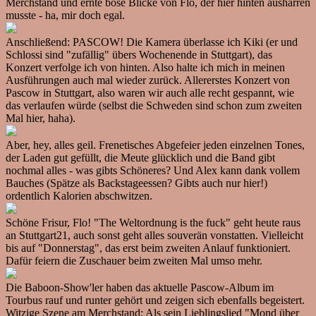
Merchstand und ernte böse Blicke von Flo, der hier hinten ausharren
musste - ha, mir doch egal.
Anschließend: PASCOW! Die Kamera überlasse ich Kiki (er und
Schlossi sind "zufällig" übers Wochenende in Stuttgart), das
Konzert verfolge ich von hinten. Also halte ich mich in meinen
Ausführungen auch mal wieder zurück. Allererstes Konzert von
Pascow in Stuttgart, also waren wir auch alle recht gespannt, wie
das verlaufen würde (selbst die Schweden sind schon zum zweiten
Mal hier, haha).
Aber, hey, alles geil. Frenetisches Abgefeier jeden einzelnen Tones,
der Laden gut gefüllt, die Meute glücklich und die Band gibt
nochmal alles - was gibts Schöneres? Und Alex kann dank vollem
Bauches (Spätze als Backstageessen? Gibts auch nur hier!)
ordentlich Kalorien abschwitzen.
Schöne Frisur, Flo! "The Weltordnung is the fuck" geht heute raus
an Stuttgart21, auch sonst geht alles souverän vonstatten. Vielleicht
bis auf "Donnerstag", das erst beim zweiten Anlauf funktioniert.
Dafür feiern die Zuschauer beim zweiten Mal umso mehr.
Die Baboon-Show'ler haben das aktuelle Pascow-Album im
Tourbus rauf und runter gehört und zeigen sich ebenfalls begeistert.
Witzige Szene am Merchstand: Als sein Lieblingslied "Mond über