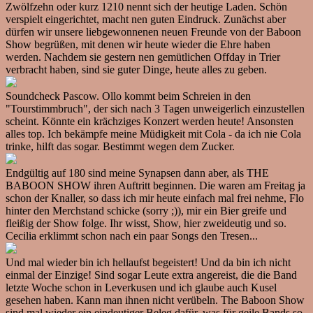
Zwölfzehn oder kurz 1210 nennt sich der heutige Laden. Schön
verspielt eingerichtet, macht nen guten Eindruck. Zunächst aber
dürfen wir unsere liebgewonnenen neuen Freunde von der Baboon
Show begrüßen, mit denen wir heute wieder die Ehre haben
werden. Nachdem sie gestern nen gemütlichen Offday in Trier
verbracht haben, sind sie guter Dinge, heute alles zu geben.
Soundcheck Pascow. Ollo kommt beim Schreien in den
"Tourstimmbruch", der sich nach 3 Tagen unweigerlich einzustellen
scheint. Könnte ein krächziges Konzert werden heute! Ansonsten
alles top. Ich bekämpfe meine Müdigkeit mit Cola - da ich nie Cola
trinke, hilft das sogar. Bestimmt wegen dem Zucker.
Endgültig auf 180 sind meine Synapsen dann aber, als THE
BABOON SHOW ihren Auftritt beginnen. Die waren am Freitag ja
schon der Knaller, so dass ich mir heute einfach mal frei nehme, Flo
hinter den Merchstand schicke (sorry ;)), mir ein Bier greife und
fleißig der Show folge. Ihr wisst, Show, hier zweideutig und so.
Cecilia erklimmt schon nach ein paar Songs den Tresen...
Und mal wieder bin ich hellaufst begeistert! Und da bin ich nicht
einmal der Einzige! Sind sogar Leute extra angereist, die die Band
letzte Woche schon in Leverkusen und ich glaube auch Kusel
gesehen haben. Kann man ihnen nicht verübeln. The Baboon Show
sind mal wieder ein eindeutiger Beleg dafür, was für geile Bands so