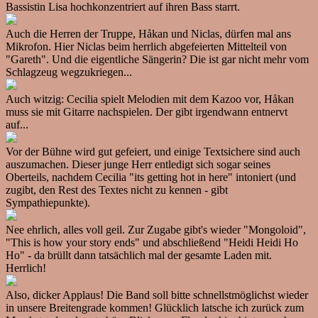
Bassistin Lisa hochkonzentriert auf ihren Bass starrt.
Auch die Herren der Truppe, Håkan und Niclas, dürfen mal ans
Mikrofon. Hier Niclas beim herrlich abgefeierten Mittelteil von
"Gareth". Und die eigentliche Sängerin? Die ist gar nicht mehr vom
Schlagzeug wegzukriegen...
Auch witzig: Cecilia spielt Melodien mit dem Kazoo vor, Håkan
muss sie mit Gitarre nachspielen. Der gibt irgendwann entnervt
auf...
Vor der Bühne wird gut gefeiert, und einige Textsichere sind auch
auszumachen. Dieser junge Herr entledigt sich sogar seines
Oberteils, nachdem Cecilia "its getting hot in here" intoniert (und
zugibt, den Rest des Textes nicht zu kennen - gibt
Sympathiepunkte).
Nee ehrlich, alles voll geil. Zur Zugabe gibt's wieder "Mongoloid",
"This is how your story ends" und abschließend "Heidi Heidi Ho
Ho" - da brüllt dann tatsächlich mal der gesamte Laden mit.
Herrlich!
Also, dicker Applaus! Die Band soll bitte schnellstmöglichst wieder
in unsere Breitengrade kommen! Glücklich latsche ich zurück zum