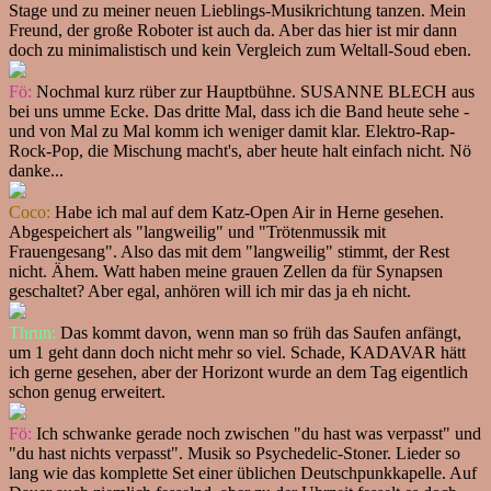
Stage und zu meiner neuen Lieblings-Musikrichtung tanzen. Mein
Freund, der große Roboter ist auch da. Aber das hier ist mir dann
doch zu minimalistisch und kein Vergleich zum Weltall-Soud eben.
Fö:
Nochmal kurz rüber zur Hauptbühne. SUSANNE BLECH aus
bei uns umme Ecke. Das dritte Mal, dass ich die Band heute sehe -
und von Mal zu Mal komm ich weniger damit klar. Elektro-Rap-
Rock-Pop, die Mischung macht's, aber heute halt einfach nicht. Nö
danke...
Coco:
Habe ich mal auf dem Katz-Open Air in Herne gesehen.
Abgespeichert als "langweilig" und "Trötenmussik mit
Frauengesang". Also das mit dem "langweilig" stimmt, der Rest
nicht. Ähem. Watt haben meine grauen Zellen da für Synapsen
geschaltet? Aber egal, anhören will ich mir das ja eh nicht.
Thrun:
Das kommt davon, wenn man so früh das Saufen anfängt,
um 1 geht dann doch nicht mehr so viel. Schade, KADAVAR hätt
ich gerne gesehen, aber der Horizont wurde an dem Tag eigentlich
schon genug erweitert.
Fö:
Ich schwanke gerade noch zwischen "du hast was verpasst" und
"du hast nichts verpasst". Musik so Psychedelic-Stoner. Lieder so
lang wie das komplette Set einer üblichen Deutschpunkkapelle. Auf