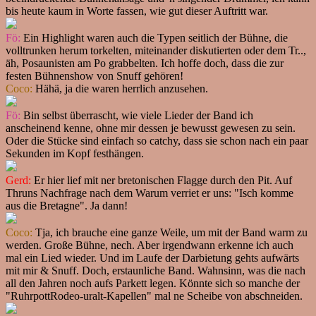
bis heute kaum in Worte fassen, wie gut dieser Auftritt war.
Fö:
Ein Highlight waren auch die Typen seitlich der Bühne, die
volltrunken herum torkelten, miteinander diskutierten oder dem Tr..,
äh, Posaunisten am Po grabbelten. Ich hoffe doch, dass die zur
festen Bühnenshow von Snuff gehören!
Coco:
Hähä, ja die waren herrlich anzusehen.
Fö:
Bin selbst überrascht, wie viele Lieder der Band ich
anscheinend kenne, ohne mir dessen je bewusst gewesen zu sein.
Oder die Stücke sind einfach so catchy, dass sie schon nach ein paar
Sekunden im Kopf festhängen.
Gerd:
Er hier lief mit ner bretonischen Flagge durch den Pit. Auf
Thruns Nachfrage nach dem Warum verriet er uns: "Isch komme
aus die Bretagne". Ja dann!
Coco:
Tja, ich brauche eine ganze Weile, um mit der Band warm zu
werden. Große Bühne, nech. Aber irgendwann erkenne ich auch
mal ein Lied wieder. Und im Laufe der Darbietung gehts aufwärts
mit mir & Snuff. Doch, erstaunliche Band. Wahnsinn, was die nach
all den Jahren noch aufs Parkett legen. Könnte sich so manche der
"RuhrpottRodeo-uralt-Kapellen" mal ne Scheibe von abschneiden.