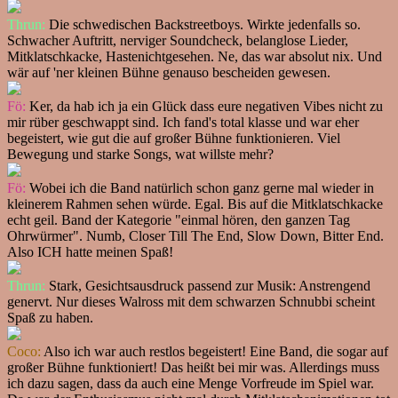
Thrun:
Die schwedischen Backstreetboys. Wirkte jedenfalls so.
Schwacher Auftritt, nerviger Soundcheck, belanglose Lieder,
Mitklatschkacke, Hastenichtgesehen. Ne, das war absolut nix. Und
wär auf 'ner kleinen Bühne genauso bescheiden gewesen.
Fö:
Ker, da hab ich ja ein Glück dass eure negativen Vibes nicht zu
mir rüber geschwappt sind. Ich fand's total klasse und war eher
begeistert, wie gut die auf großer Bühne funktionieren. Viel
Bewegung und starke Songs, wat willste mehr?
Fö:
Wobei ich die Band natürlich schon ganz gerne mal wieder in
kleinerem Rahmen sehen würde. Egal. Bis auf die Mitklatschkacke
echt geil. Band der Kategorie "einmal hören, den ganzen Tag
Ohrwürmer". Numb, Closer Till The End, Slow Down, Bitter End.
Also ICH hatte meinen Spaß!
Thrun:
Stark, Gesichtsausdruck passend zur Musik: Anstrengend
genervt. Nur dieses Walross mit dem schwarzen Schnubbi scheint
Spaß zu haben.
Coco:
Also ich war auch restlos begeistert! Eine Band, die sogar auf
großer Bühne funktioniert! Das heißt bei mir was. Allerdings muss
ich dazu sagen, dass da auch eine Menge Vorfreude im Spiel war.