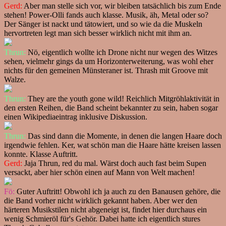
Gerd:
Aber man stelle sich vor, wir bleiben tatsächlich bis zum Ende
stehen! Power-Olli fands auch klasse. Musik, äh, Metal oder so?
Der Sänger ist nackt und tätowiert, und so wie da die Muskeln
hervortreten legt man sich besser wirklich nicht mit ihm an.
Thrun:
Nö, eigentlich wollte ich Drone nicht nur wegen des Witzes
sehen, vielmehr gings da um Horizonterweiterung, was wohl eher
nichts für den gemeinen Münsteraner ist. Thrash mit Groove mit
Walze.
Thrun:
They are the youth gone wild! Reichlich Mitgröhlaktivität in
den ersten Reihen, die Band scheint bekannter zu sein, haben sogar
einen Wikipediaeintrag inklusive Diskussion.
Thrun:
Das sind dann die Momente, in denen die langen Haare doch
irgendwie fehlen. Ker, wat schön man die Haare hätte kreisen lassen
konnte. Klasse Auftritt.
Gerd:
Jaja Thrun, red du mal. Wärst doch auch fast beim Supen
versackt, aber hier schön einen auf Mann von Welt machen!
Fö:
Guter Auftritt! Obwohl ich ja auch zu den Banausen gehöre, die
die Band vorher nicht wirklich gekannt haben. Aber wer den
härteren Musikstilen nicht abgeneigt ist, findet hier durchaus ein
wenig Schmieröl für's Gehör. Dabei hatte ich eigentlich stures