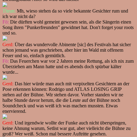
Thrun:
Mh, wieso stehen da so viele bekannte Gesichter rum und
ich war nicht da?
Fö:
Die dürften wohl gemeint gewesen sein, als die Sängerin einen
Song ihren "Punkerfreunden" gewidmet hat. Don't forget your roots
und so.
Gerd:
Über das wundervolle Abinente [sic] des Festivals hat sicher
schon jemand was geschrieben, aber hier im Wald mit offenem
Feuer und so, einfach gemütlich.
Fö:
Das Feuerchen war vor 2 Jahren meine Rettung, als ich nix zum
Überziehen am Mann hatte und es abends doch spürbar kälter
wurde...
Gerd:
Das hier würde man auch mit verpixelten Gesichtern an der
Pose erkennen können: Rodrigo und ATLAS LOSING GRIP
stehen auf der Bühne. Wir stehen davor. Vorher standen wir ne
halbe Stunde davor herum, die die Leute auf der Bühne noch
Soundcheck und was weiß ich was machen mussten. Etwas
enervierend.
Gerd:
Und irgendwie wollte der Funke auch nicht überspringen,
keine Ahnung warum, Setlist war gut, aber vielleicht die Bühne zu
groß? Wer weiß. Schon mal bessere Auftritte gesehen.