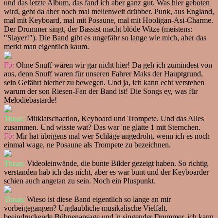
und das letzte Album, das fand ich aber ganz gut. Was hier geboten
wird, geht da aber noch mal meilenweit drübber. Punk, aus England,
mal mit Keyboard, mal mit Posaune, mal mit Hooligan-Asi-Charme.
Der Drummer singt, der Bassist macht blöde Witze (meistens:
"Slayer!"). Die Band gibt es ungefähr so lange wie mich, aber das
merkt man eigentlich kaum.
Fö:
Ohne Snuff wären wir gar nicht hier! Da geh ich zumindest von
aus, denn Snuff waren für unseren Fahrer Maks der Hauptgrund,
sein Gefährt hierher zu bewegen. Und ja, ich kann echt verstehen
warum der son Riesen-Fan der Band ist! Die Songs ey, was für
Melodiebastarde!
Thrun:
Mitklatschaction, Keyboard und Trompete. Und das Alles
zusammen. Und wisste wat? Das war 'ne glatte 1 mit Sternchen.
Fö:
Mir hat übrigens mal wer Schläge angedroht, wenn ich es noch
einmal wage, ne Posaune als Trompete zu bezeichnen.
Thrun:
Videoleinwände, die bunte Bilder gezeigt haben. So richtig
verstanden hab ich das nicht, aber es war bunt und der Keyboarder
schien auch angetan zu sein. Noch ein Pluspunkt.
Thrun:
Wieso ist diese Band eigentlich so lange an mir
vorbeigegangen? Unglaubliche musikalische Vielfalt,
beeindruckende Bühnenansage und 'n singender Drummer, ich kann