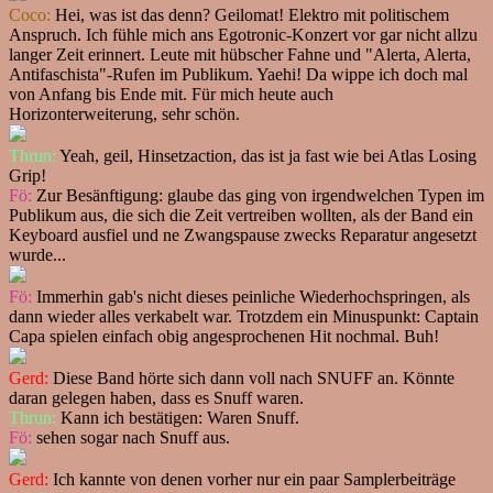
Coco:
Hei, was ist das denn? Geilomat! Elektro mit politischem
Anspruch. Ich fühle mich ans Egotronic-Konzert vor gar nicht allzu
langer Zeit erinnert. Leute mit hübscher Fahne und "Alerta, Alerta,
Antifaschista"-Rufen im Publikum. Yaehi! Da wippe ich doch mal
von Anfang bis Ende mit. Für mich heute auch
Horizonterweiterung, sehr schön.
Thrun:
Yeah, geil, Hinsetzaction, das ist ja fast wie bei Atlas Losing
Grip!
Fö:
Zur Besänftigung: glaube das ging von irgendwelchen Typen im
Publikum aus, die sich die Zeit vertreiben wollten, als der Band ein
Keyboard ausfiel und ne Zwangspause zwecks Reparatur angesetzt
wurde...
Fö:
Immerhin gab's nicht dieses peinliche Wiederhochspringen, als
dann wieder alles verkabelt war. Trotzdem ein Minuspunkt: Captain
Capa spielen einfach obig angesprochenen Hit nochmal. Buh!
Gerd:
Diese Band hörte sich dann voll nach SNUFF an. Könnte
daran gelegen haben, dass es Snuff waren.
Thrun:
Kann ich bestätigen: Waren Snuff.
Fö:
sehen sogar nach Snuff aus.
Gerd:
Ich kannte von denen vorher nur ein paar Samplerbeiträge