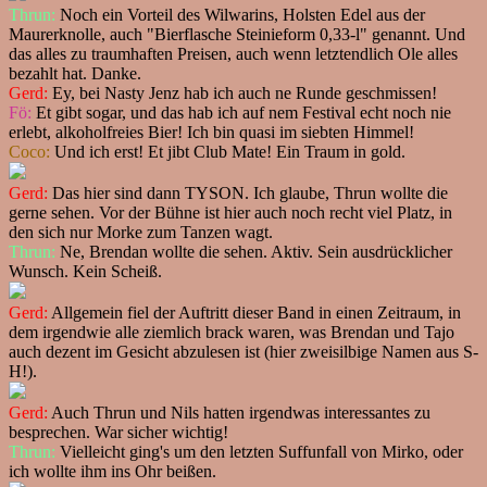
Thrun:
Noch ein Vorteil des Wilwarins, Holsten Edel aus der
Maurerknolle, auch "Bierflasche Steinieform 0,33-l" genannt. Und
das alles zu traumhaften Preisen, auch wenn letztendlich Ole alles
bezahlt hat. Danke.
Gerd:
Ey, bei Nasty Jenz hab ich auch ne Runde geschmissen!
Fö:
Et gibt sogar, und das hab ich auf nem Festival echt noch nie
erlebt, alkoholfreies Bier! Ich bin quasi im siebten Himmel!
Coco:
Und ich erst! Et jibt Club Mate! Ein Traum in gold.
Gerd:
Das hier sind dann TYSON. Ich glaube, Thrun wollte die
gerne sehen. Vor der Bühne ist hier auch noch recht viel Platz, in
den sich nur Morke zum Tanzen wagt.
Thrun:
Ne, Brendan wollte die sehen. Aktiv. Sein ausdrücklicher
Wunsch. Kein Scheiß.
Gerd:
Allgemein fiel der Auftritt dieser Band in einen Zeitraum, in
dem irgendwie alle ziemlich brack waren, was Brendan und Tajo
auch dezent im Gesicht abzulesen ist (hier zweisilbige Namen aus S-
H!).
Gerd:
Auch Thrun und Nils hatten irgendwas interessantes zu
besprechen. War sicher wichtig!
Thrun:
Vielleicht ging's um den letzten Suffunfall von Mirko, oder
ich wollte ihm ins Ohr beißen.