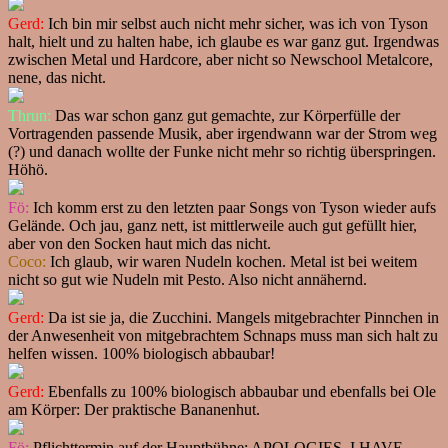
Gerd:
Ich bin mir selbst auch nicht mehr sicher, was ich von Tyson
halt, hielt und zu halten habe, ich glaube es war ganz gut. Irgendwas
zwischen Metal und Hardcore, aber nicht so Newschool Metalcore,
nene, das nicht.
Thrun:
Das war schon ganz gut gemachte, zur Körperfülle der
Vortragenden passende Musik, aber irgendwann war der Strom weg
(?) und danach wollte der Funke nicht mehr so richtig überspringen.
Höhö.
Fö:
Ich komm erst zu den letzten paar Songs von Tyson wieder aufs
Gelände. Och jau, ganz nett, ist mittlerweile auch gut gefüllt hier,
aber von den Socken haut mich das nicht.
Coco:
Ich glaub, wir waren Nudeln kochen. Metal ist bei weitem
nicht so gut wie Nudeln mit Pesto. Also nicht annähernd.
Gerd:
Da ist sie ja, die Zucchini. Mangels mitgebrachter Pinnchen in
der Anwesenheit von mitgebrachtem Schnaps muss man sich halt zu
helfen wissen. 100% biologisch abbaubar!
Gerd:
Ebenfalls zu 100% biologisch abbaubar und ebenfalls bei Ole
am Körper: Der praktische Bananenhut.
Fö:
Pflichttermin auf der Hauptbühne: APOLOGIES, I HAVE