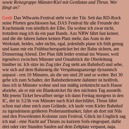
sowie Reisegruppe Münster/Kiel mit Gerdistan und Thrun. Wer
fängt an?
Gerd:
Das Wilwarin-Festival steht vor der Tür. Seit das RD-Rock
seine Pforten geschlossen hat, DAS Festival für alle Freunde der
Krachmusik von nördlich der Elbe. Da wohne ich zwar nicht,
trotzdem mag ich da ein paar Bands. Aus NRW fährt fast keiner,
und die die fahren haben keinen Platz mehr, das Auto in der
Werkstatt, beides, oder nichts, egal, jedenfalls plane ich früh genug
und kann mir ein Frühbuchersparticket bei der Bahn sichern, am
Donnerstag Abend. Der Plan fällt leider erstmal ins Wasser, weil
irgendwo zwischen Münster und Osnabrück die Oberleitung
hinüber ist. Ich sitze im Zug (der Zug steht am Bahnhof) und sehe,
wie sich auf dem Bahnsteig die Verspätungsanzeige dynamisch
anpasst - erst 10 Minuten, als die um sind 20 und so weiter. Bei 30
gehe ich zum Schalter, der Bahnbedienstete dahinter ist heilfroh,
dass ich in Münster wohne und nur mäßig zerknirscht nach Hause
abziehe, als er mir ein Blankoticket für den nächsten Tag ausstellt.
Mit jenem Ticket bewaffnet steige ich dann Freitag morgens in den
IC, der in 3:23h von Münster nach Kiel durchfährt, Thrun fährt
schon mal ohne mich zum Gelände, ich laufe vom Kieler Bahnhof
zu irgendeinem größeren Proberaumbunker, fahre ab dort mit Nils
und den Powerleuten Kolonne zum Festival, Glück im Unglück sag
ich mal - eine Nacht auf Thruns zu kurzem Sofa eingespart, dafür
drei oder vier Stunden Saufen auf dem Zeltplatz verpasst, naja.