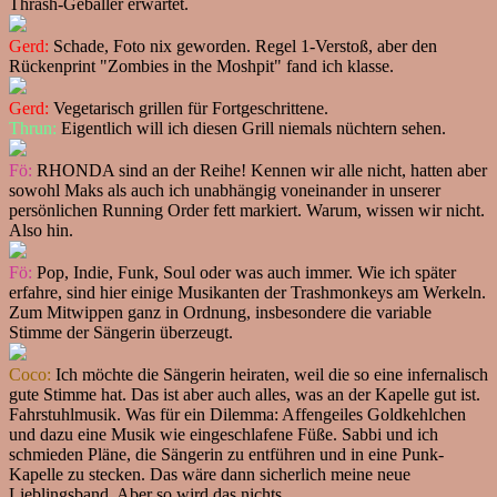
Thrash-Geballer erwartet.
Gerd:
Schade, Foto nix geworden. Regel 1-Verstoß, aber den
Rückenprint "Zombies in the Moshpit" fand ich klasse.
Gerd:
Vegetarisch grillen für Fortgeschrittene.
Thrun:
Eigentlich will ich diesen Grill niemals nüchtern sehen.
Fö:
RHONDA sind an der Reihe! Kennen wir alle nicht, hatten aber
sowohl Maks als auch ich unabhängig voneinander in unserer
persönlichen Running Order fett markiert. Warum, wissen wir nicht.
Also hin.
Fö:
Pop, Indie, Funk, Soul oder was auch immer. Wie ich später
erfahre, sind hier einige Musikanten der Trashmonkeys am Werkeln.
Zum Mitwippen ganz in Ordnung, insbesondere die variable
Stimme der Sängerin überzeugt.
Coco:
Ich möchte die Sängerin heiraten, weil die so eine infernalisch
gute Stimme hat. Das ist aber auch alles, was an der Kapelle gut ist.
Fahrstuhlmusik. Was für ein Dilemma: Affengeiles Goldkehlchen
und dazu eine Musik wie eingeschlafene Füße. Sabbi und ich
schmieden Pläne, die Sängerin zu entführen und in eine Punk-
Kapelle zu stecken. Das wäre dann sicherlich meine neue
Lieblingsband. Aber so wird das nichts.