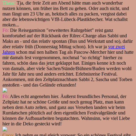
Thrun:
Tja, die freie Zeit am Abend hätte man auch wunderbar
nutzen können, um früher ins Bett zu gehen. Oder auch nicht, und
man fängt um 23 Uhr an, hektisch alles zu packen, vergisst dabei
aber die lebenswichtigen VfB-Lübeck-Plastikbecher. Wat schallst
moken...
Fö:
Die Reisegarnison "erweitertes Ruhrgebiet" reist ganz
komfortabel auf der Rückbank der Rilrec-Charge alias Sabbi und
Maks an - und das relativ spontan (Bus und Werkstatt und so), dafür
aber relativ früh (Donnerstag Mittag schon). Ich war ja
vor zwei
Jahren
schon mal nen halben Tag als Pascow-Mercher hier und hatte
mir damals fest vorgenommen, nochmal "so richtig" hierher zu
fahren, schön dass das jetzt geklappt hat. Einiges kenne ich noch
von damals, aber viele Sachen/Stände/Bühnen/Buden werden wohl
Jahr für Jahr neu und anders errichtet. Erlebnisreise Festival.
Ankommen, mit den Zeltplatznachbarn Sabbi 2, Sascha und Torben
anstoßen - und das Gelände erkunden!
Fö:
Alles echt angenehm hier. Äußerst freundliches Personal, der
Zeltplatz hat ne schöne Größe und noch genug Platz, man kann
neben dem Auto zelten, und ganz aus Versehen landen wir beim
Rumlatschen plötzlich auf dem eigentlichen Festivalgelände und
können die Aufbauarbeiten begutachten. Wahnsinn, wie viel Liebe
hier in die Deko gesteckt wird!
Coco:
Ich nehm es mal gleich vorweg: So ein schönes Festival gibt