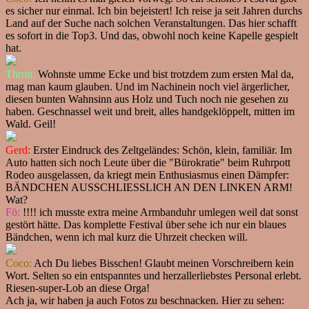
es sicher nur einmal. Ich bin bejeistert! Ich reise ja seit Jahren durchs
Land auf der Suche nach solchen Veranstaltungen. Das hier schafft
es sofort in die Top3. Und das, obwohl noch keine Kapelle gespielt
hat.
Thrun:
Wohnste umme Ecke und bist trotzdem zum ersten Mal da,
mag man kaum glauben. Und im Nachinein noch viel ärgerlicher,
diesen bunten Wahnsinn aus Holz und Tuch noch nie gesehen zu
haben. Geschnassel weit und breit, alles handgeklöppelt, mitten im
Wald. Geil!
Gerd:
Erster Eindruck des Zeltgeländes: Schön, klein, familiär. Im
Auto hatten sich noch Leute über die "Bürokratie" beim Ruhrpott
Rodeo ausgelassen, da kriegt mein Enthusiasmus einen Dämpfer:
BÄNDCHEN AUSSCHLIESSLICH AN DEN LINKEN ARM!
Wat?
Fö:
!!!! ich musste extra meine Armbanduhr umlegen weil dat sonst
gestört hätte. Das komplette Festival über sehe ich nur ein blaues
Bändchen, wenn ich mal kurz die Uhrzeit checken will.
Coco:
Ach Du liebes Bisschen! Glaubt meinen Vorschreibern kein
Wort. Selten so ein entspanntes und herzallerliebstes Personal erlebt.
Riesen-super-Lob an diese Orga!
Ach ja, wir haben ja auch Fotos zu beschnacken. Hier zu sehen: