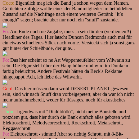
Coco:
Eigentlich mag ich die Band ja schon wegen dem Namen.
Gerüchten zufolge wollte eines der Bandmitglieder im betüddelten
Zustand auf die Nachfrage nach einem weiteren Getränk "It`s
enough" sagen; brachte aber nur noch ein "snuff" zustande.
Fö:
Am Ende noch ne Zugabe, muss ja sein für den (verdienten!!)
Headliner des Tages. Hier latscht Duncan Redmonds auch mal für
ein etwas schnelleres Stück nach vorne. Versteckt sich ja sonst ganz
gut hinter der Schießbude, der gute...
Fö:
Das hier scheint so ne Art Wappenteufeltier vom Wilwarin zu
sein. Die Figur steht über der Hauptbühne und wird im Dunkeln
farbig beleuchtet. Andere Festivals hätten da Beck's-Reklame
hingepappt. Ach, ich liebe das Wilwarin.
Gerd:
Das hier müssen dann wohl DESERT PLANET gewesen
sein, sind wir nach Snuff dran vorbeigepetert, aber da war ich nicht
mehr aufnahmebereit, weder für flüssiges, noch für akustisches.
Thrun:
Irgendwas mit "Ditdütdööö", nicht meine Baustelle und
trotzdem gut, dass hier durch die Bank einfach alles geboten wird.
Elektroschrott, Melodycoreschrott, Rockschrott, Metalschrott,
Reggaeschrott.
Fö:
Elektroschrott - stimmt! Aber so richtig Schrott, mit 8-Bit-