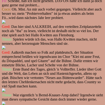
Fö:
Scheiße, hab ich nicht gesehen. DAVON hätte ich dann ja doch
ganz gerne mal probiert...
Coco:
Oh. Mist. An mir auch vorbei gegangen. Vielleicht aber auch
besser so; mein "Probierverhalten" ist ja etwas anders als beim
Fö...wird dann nächstes Jahr leer probiert.
Gerd:
Das hier sind AALKREIH, auf den verteilten Zeitplanzetteln
noch als "tba" zu lesen, vielleicht ist deshalb nicht so viel los. Der
eine spielt auch bei Hallo Kwitten aus Flensburg.
Thrun:
Spielen würde ich das, was Hallo Kwitten machen, nicht
nennen, aber herzensgute Menschen sind sie.
Gerd:
Aalkreih machen so Folk auf plattdeutsch, der Situation
entsprechend brüllen wir irgendwann im Chor "Klei mi anne Feut,
du Döspaddel, und spel Gitarre" auf die Bühne. Dafür ernten wir
entsetzte Blicke, Lacher und Schelte von der Bühne.
Thrun:
Erste Band des Tages, gleich 'n Volltreffer. Lieder über Gott
und die Welt, das Leben an sich und Hastenichgesehn, allens op
platt. Büschen wie vertontes "Neues aus Büttenwarder". Hätte nach
den letzten Chefdenkersachen nicht mehr gedacht, dass Country so
viel Spaß machen kann.
Thrun:
War eigentlich 'n Bernd-Knauer-Amp dabei? Irgendwie sieht
man dieses sympatische Gesicht dann doch immer wieder gerne.