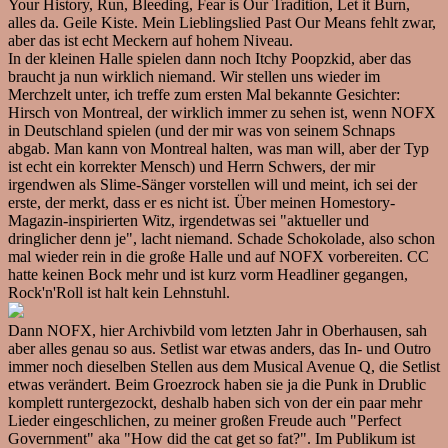
Your History, Run, Bleeding, Fear is Our Tradition, Let it Burn,
alles da. Geile Kiste. Mein Lieblingslied Past Our Means fehlt zwar,
aber das ist echt Meckern auf hohem Niveau.
In der kleinen Halle spielen dann noch Itchy Poopzkid, aber das
braucht ja nun wirklich niemand. Wir stellen uns wieder im
Merchzelt unter, ich treffe zum ersten Mal bekannte Gesichter:
Hirsch von Montreal, der wirklich immer zu sehen ist, wenn NOFX
in Deutschland spielen (und der mir was von seinem Schnaps
abgab. Man kann von Montreal halten, was man will, aber der Typ
ist echt ein korrekter Mensch) und Herrn Schwers, der mir
irgendwen als Slime-Sänger vorstellen will und meint, ich sei der
erste, der merkt, dass er es nicht ist. Über meinen Homestory-
Magazin-inspirierten Witz, irgendetwas sei "aktueller und
dringlicher denn je", lacht niemand. Schade Schokolade, also schon
mal wieder rein in die große Halle und auf NOFX vorbereiten. CC
hatte keinen Bock mehr und ist kurz vorm Headliner gegangen,
Rock'n'Roll ist halt kein Lehnstuhl.
Dann NOFX, hier Archivbild vom letzten Jahr in Oberhausen, sah
aber alles genau so aus. Setlist war etwas anders, das In- und Outro
immer noch dieselben Stellen aus dem Musical Avenue Q, die Setlist
etwas verändert. Beim Groezrock haben sie ja die Punk in Drublic
komplett runtergezockt, deshalb haben sich von der ein paar mehr
Lieder eingeschlichen, zu meiner großen Freude auch "Perfect
Government" aka "How did the cat get so fat?". Im Publikum ist