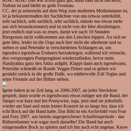
RISE! RISE! Das war schon ganz gut, kann man nicht meckern,
Nathan ist und bleibt ne geile Frontsau.
CC, der ja seinerseits auf dem Weg zum studierten Medizinmann ist,
ist ja bekanntermaßen der Sachlichste von uns (etwas unterkühlt,
sehr sachlich, sehr sachlich, sehr sachlich, müsste nur etwas mehr
aus sich herauskommen) und ist nicht von der Idee abzubringen,
jetzt endlich mal was zu essen, damit wir nach 10 Stunden
Biergenuss nicht vollkommen aus den Latschen kippen. An sich ne
gute Idee, leider ist die Orga auch hier nicht die allerbeste und so
stehen er und Petersilie in verschiedenen Schlangen an, um
irgendwo irgendwas Essbares herzukriegen, während ich versuche,
den versprengten Pumpengünni wiederzufinden, bevor mein
Handyakku ganz den Akku aufgibt. Klappt dann auch irgendwann,
Petersilie schmeißt ne Runde Veggie-Döner und so gehen wir
gestärkt zurück in die große Halle, wo mittlerweile Zoli Teglas und
seine Freunde auf der Bühne stehen.
Ignite haben ja ne Zeit lang, so 2006-2007, an jeder Steckdose
gespielt, dann wurde es irgendwann etwas ruhiger um die Band, der
Sänger war kurz mal bei Pennywise, naja, jetzt sind sie jedenfalls
wieder am Start und mein letztes Konzert ist so lange her, dass ich
echt Bock auf die Band habe. Das Bild ist ein Archivbild vom Fear
and Fury 2007, aus bereits angesprochener Schaffensperiode - das
Bühnenbanner war sogar noch dasselbe! Die Band hat auch
einigermaßen Bock zu spielen und ich bin auch echt angetan. Know