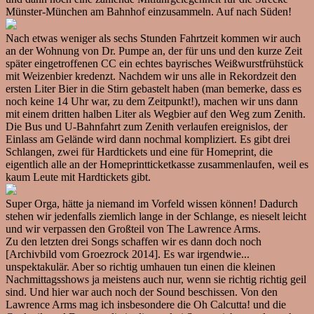
Münster-München am Bahnhof einzusammeln. Auf nach Süden!
Nach etwas weniger als sechs Stunden Fahrtzeit kommen wir auch
an der Wohnung von Dr. Pumpe an, der für uns und den kurze Zeit
später eingetroffenen CC ein echtes bayrisches Weißwurstfrühstück
mit Weizenbier kredenzt. Nachdem wir uns alle in Rekordzeit den
ersten Liter Bier in die Stirn gebastelt haben (man bemerke, dass es
noch keine 14 Uhr war, zu dem Zeitpunkt!), machen wir uns dann
mit einem dritten halben Liter als Wegbier auf den Weg zum Zenith.
Die Bus und U-Bahnfahrt zum Zenith verlaufen ereignislos, der
Einlass am Gelände wird dann nochmal kompliziert. Es gibt drei
Schlangen, zwei für Hardtickets und eine für Homeprint, die
eigentlich alle an der Homeprintticketkasse zusammenlaufen, weil es
kaum Leute mit Hardtickets gibt.
Super Orga, hätte ja niemand im Vorfeld wissen können! Dadurch
stehen wir jedenfalls ziemlich lange in der Schlange, es nieselt leicht
und wir verpassen den Großteil von The Lawrence Arms.
Zu den letzten drei Songs schaffen wir es dann doch noch
[Archivbild vom Groezrock 2014]. Es war irgendwie...
unspektakulär. Aber so richtig umhauen tun einen die kleinen
Nachmittagsshows ja meistens auch nur, wenn sie richtig richtig geil
sind. Und hier war auch noch der Sound beschissen. Von den
Lawrence Arms mag ich insbesondere die Oh Calcutta! und die