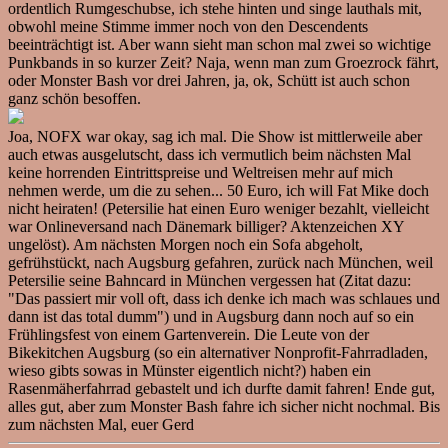
ordentlich Rumgeschubse, ich stehe hinten und singe lauthals mit,
obwohl meine Stimme immer noch von den Descendents
beeinträchtigt ist. Aber wann sieht man schon mal zwei so wichtige
Punkbands in so kurzer Zeit? Naja, wenn man zum Groezrock fährt,
oder Monster Bash vor drei Jahren, ja, ok, Schütt ist auch schon
ganz schön besoffen.
Joa, NOFX war okay, sag ich mal. Die Show ist mittlerweile aber
auch etwas ausgelutscht, dass ich vermutlich beim nächsten Mal
keine horrenden Eintrittspreise und Weltreisen mehr auf mich
nehmen werde, um die zu sehen... 50 Euro, ich will Fat Mike doch
nicht heiraten! (Petersilie hat einen Euro weniger bezahlt, vielleicht
war Onlineversand nach Dänemark billiger? Aktenzeichen XY
ungelöst). Am nächsten Morgen noch ein Sofa abgeholt,
gefrühstückt, nach Augsburg gefahren, zurück nach München, weil
Petersilie seine Bahncard in München vergessen hat (Zitat dazu:
"Das passiert mir voll oft, dass ich denke ich mach was schlaues und
dann ist das total dumm") und in Augsburg dann noch auf so ein
Frühlingsfest von einem Gartenverein. Die Leute von der
Bikekitchen Augsburg (so ein alternativer Nonprofit-Fahrradladen,
wieso gibts sowas in Münster eigentlich nicht?) haben ein
Rasenmäherfahrrad gebastelt und ich durfte damit fahren! Ende gut,
alles gut, aber zum Monster Bash fahre ich sicher nicht nochmal. Bis
zum nächsten Mal, euer Gerd