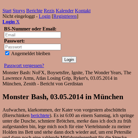
Start
Storys
Berichte
Rezis
Kalender
Kontakt
Nicht eingeloggt -
Login
[
Registrieren
]
Login
X
BS-Nummer oder Email:
Passwort:
Angemeldet bleiben
Passwort vergessen?
Monster Bash: NoFX, Boysetsfire, Ignite, The Wonder Years, The
Lawrence Arms, Atlas Losing Grip, Ryker's, 03.05.2014 in
München, Zenith - Bericht von Gerdistan
Monster Bash, 03.05.2014 in München
Aufwachen, klarkommen, der Kater von vorgestern abschütteln
(Bierschinken
berichtete
). Es ist 6:00 an einem Samstag, ich springe
unter die Dusche, schmiere Brötchen, merke dass ich doch zu früh
aufgestanden bin, lege mich noch für eine Viertelstunde zu meiner
Holden ins Bett und stehe dann doch wieder auf, um erst Petersilie
und dann noch eine zahlende Mitfahrgelegenheit für die Strecke