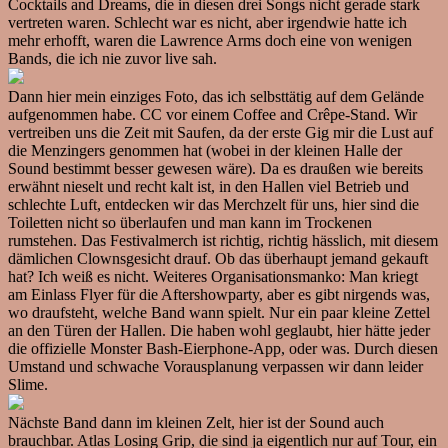
Cocktails and Dreams, die in diesen drei Songs nicht gerade stark
vertreten waren. Schlecht war es nicht, aber irgendwie hatte ich
mehr erhofft, waren die Lawrence Arms doch eine von wenigen
Bands, die ich nie zuvor live sah.
Dann hier mein einziges Foto, das ich selbsttätig auf dem Gelände
aufgenommen habe. CC vor einem Coffee and Crêpe-Stand. Wir
vertreiben uns die Zeit mit Saufen, da der erste Gig mir die Lust auf
die Menzingers genommen hat (wobei in der kleinen Halle der
Sound bestimmt besser gewesen wäre). Da es draußen wie bereits
erwähnt nieselt und recht kalt ist, in den Hallen viel Betrieb und
schlechte Luft, entdecken wir das Merchzelt für uns, hier sind die
Toiletten nicht so überlaufen und man kann im Trockenen
rumstehen. Das Festivalmerch ist richtig, richtig hässlich, mit diesem
dämlichen Clownsgesicht drauf. Ob das überhaupt jemand gekauft
hat? Ich weiß es nicht. Weiteres Organisationsmanko: Man kriegt
am Einlass Flyer für die Aftershowparty, aber es gibt nirgends was,
wo draufsteht, welche Band wann spielt. Nur ein paar kleine Zettel
an den Türen der Hallen. Die haben wohl geglaubt, hier hätte jeder
die offizielle Monster Bash-Eierphone-App, oder was. Durch diesen
Umstand und schwache Vorausplanung verpassen wir dann leider
Slime.
Nächste Band dann im kleinen Zelt, hier ist der Sound auch
brauchbar. Atlas Losing Grip, die sind ja eigentlich nur auf Tour, ein