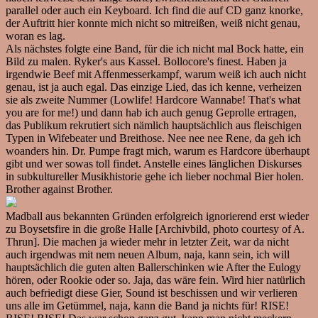
parallel oder auch ein Keyboard. Ich find die auf CD ganz knorke,
der Auftritt hier konnte mich nicht so mitreißen, weiß nicht genau,
woran es lag.
Als nächstes folgte eine Band, für die ich nicht mal Bock hatte, ein
Bild zu malen. Ryker's aus Kassel. Bollocore's finest. Haben ja
irgendwie Beef mit Affenmesserkampf, warum weiß ich auch nicht
genau, ist ja auch egal. Das einzige Lied, das ich kenne, verheizen
sie als zweite Nummer (Lowlife! Hardcore Wannabe! That's what
you are for me!) und dann hab ich auch genug Geprolle ertragen,
das Publikum rekrutiert sich nämlich hauptsächlich aus fleischigen
Typen in Wifebeater und Breithose. Nee nee nee Rene, da geh ich
woanders hin. Dr. Pumpe fragt mich, warum es Hardcore überhaupt
gibt und wer sowas toll findet. Anstelle eines länglichen Diskurses
in subkultureller Musikhistorie gehe ich lieber nochmal Bier holen.
Brother against Brother.
Madball aus bekannten Gründen erfolgreich ignorierend erst wieder
zu Boysetsfire in die große Halle [Archivbild, photo courtesy of A.
Thrun]. Die machen ja wieder mehr in letzter Zeit, war da nicht
auch irgendwas mit nem neuen Album, naja, kann sein, ich will
hauptsächlich die guten alten Ballerschinken wie After the Eulogy
hören, oder Rookie oder so. Jaja, das wäre fein. Wird hier natürlich
auch befriedigt diese Gier, Sound ist beschissen und wir verlieren
uns alle im Getümmel, naja, kann die Band ja nichts für! RISE!