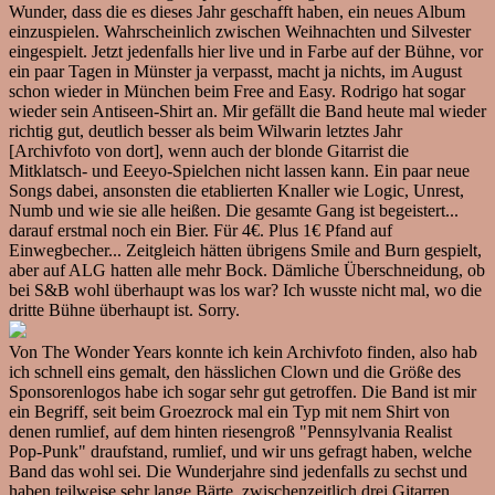
Wunder, dass die es dieses Jahr geschafft haben, ein neues Album
einzuspielen. Wahrscheinlich zwischen Weihnachten und Silvester
eingespielt. Jetzt jedenfalls hier live und in Farbe auf der Bühne, vor
ein paar Tagen in Münster ja verpasst, macht ja nichts, im August
schon wieder in München beim Free and Easy. Rodrigo hat sogar
wieder sein Antiseen-Shirt an. Mir gefällt die Band heute mal wieder
richtig gut, deutlich besser als beim Wilwarin letztes Jahr
[Archivfoto von dort], wenn auch der blonde Gitarrist die
Mitklatsch- und Eeeyo-Spielchen nicht lassen kann. Ein paar neue
Songs dabei, ansonsten die etablierten Knaller wie Logic, Unrest,
Numb und wie sie alle heißen. Die gesamte Gang ist begeistert...
darauf erstmal noch ein Bier. Für 4€. Plus 1€ Pfand auf
Einwegbecher... Zeitgleich hätten übrigens Smile and Burn gespielt,
aber auf ALG hatten alle mehr Bock. Dämliche Überschneidung, ob
bei S&B wohl überhaupt was los war? Ich wusste nicht mal, wo die
dritte Bühne überhaupt ist. Sorry.
Von The Wonder Years konnte ich kein Archivfoto finden, also hab
ich schnell eins gemalt, den hässlichen Clown und die Größe des
Sponsorenlogos habe ich sogar sehr gut getroffen. Die Band ist mir
ein Begriff, seit beim Groezrock mal ein Typ mit nem Shirt von
denen rumlief, auf dem hinten riesengroß "Pennsylvania Realist
Pop-Punk" draufstand, rumlief, und wir uns gefragt haben, welche
Band das wohl sei. Die Wunderjahre sind jedenfalls zu sechst und
haben teilweise sehr lange Bärte, zwischenzeitlich drei Gitarren