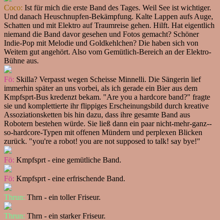
Coco:
Ist für mich die erste Band des Tages. Weil See ist wichtiger.
Und danach Heuschnupfen-Bekämpfung. Kalte Lappen aufs Auge,
Schatten und mit Elektro auf Traumreise gehen. Hilft. Hat eigentlich
niemand die Band davor gesehen und Fotos gemacht? Schöner
Indie-Pop mit Melodie und Goldkehlchen? Die haben sich von
Weitem gut angehört. Also vom Gemütlich-Bereich an der Elektro-
Bühne aus.
Fö:
Skilla? Verpasst wegen Scheisse Minnelli. Die Sängerin lief
immerhin später an uns vorbei, als ich gerade ein Bier aus dem
Kmpfsprt-Bus kredenzt bekam. "Are you a hardcore band?" fragte
sie und komplettierte ihr flippiges Erscheinungsbild durch kreative
Assoziationsketten bis hin dazu, dass ihre gesamte Band aus
Robotern bestehen würde. Sie ließ dann ein paar nicht-mehr-ganz-­
so-hardcore-Typen mit offenen Mündern und perplexen Blicken
zurück. "you're a robot! you are not supposed to talk! say bye!"
Fö:
Kmpfsprt - eine gemütliche Band.
Fö:
Kmpfsprt - eine erfrischende Band.
Thrun:
Thrn - ein toller Friseur.
Thrun:
Thrn - ein starker Friseur.