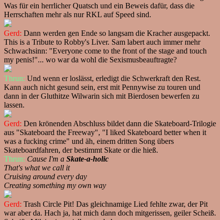
Was für ein herrlicher Quatsch und ein Beweis dafür, dass die
Herrschaften mehr als nur RKL auf Speed sind.
Gerd:
Dann werden gen Ende so langsam die Kracher ausgepackt.
This is a Tribute to Robby's Liver. Sam labert auch immer mehr
Schwachsinn: "Everyone come to the front of the stage and touch
my penis!"... wo war da wohl die Sexismusbeauftragte?
Thrun:
Und wenn er loslässt, erledigt die Schwerkraft den Rest.
Kann auch nicht gesund sein, erst mit Pennywise zu touren und
dann in der Gluthitze Wilwarin sich mit Bierdosen bewerfen zu
lassen.
Gerd:
Den krönenden Abschluss bildet dann die Skateboard-Trilogie
aus "Skateboard the Freeway", "I liked Skateboard better when it
was a fucking crime" und äh, einem dritten Song übers
Skateboardfahren, der bestimmt Skate or die hieß.
Thrun:
Cause I'm a
Skate-a-holic
That's what we call it
Cruising around every day
Creating something my own way
Gerd:
Trash Circle Pit! Das gleichnamige Lied fehlte zwar, der Pit
war aber da. Hach ja, hat mich dann doch mitgerissen, geiler Scheiß.