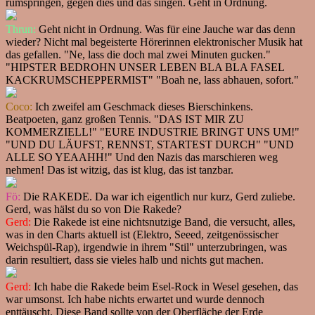
rumspringen, gegen dies und das singen. Geht in Ordnung.
Thrun:
Geht nicht in Ordnung. Was für eine Jauche war das denn
wieder? Nicht mal begeisterte Hörerinnen elektronischer Musik hat
das gefallen. "Ne, lass die doch mal zwei Minuten gucken."
"HIPSTER BEDROHN UNSER LEBEN BLA BLA FASEL
KACKRUMSCHEPPERMIST" "Boah ne, lass abhauen, sofort."
Coco:
Ich zweifel am Geschmack dieses Bierschinkens.
Beatpoeten, ganz großen Tennis. "DAS IST MIR ZU
KOMMERZIELL!" "EURE INDUSTRIE BRINGT UNS UM!"
"UND DU LÄUFST, RENNST, STARTEST DURCH" "UND
ALLE SO YEAAHH!" Und den Nazis das marschieren weg
nehmen! Das ist witzig, das ist klug, das ist tanzbar.
Fö:
Die RAKEDE. Da war ich eigentlich nur kurz, Gerd zuliebe.
Gerd, was hälst du so von Die Rakede?
Gerd:
Die Rakede ist eine nichtsnutzige Band, die versucht, alles,
was in den Charts aktuell ist (Elektro, Seeed, zeitgenössischer
Weichspül-Rap), irgendwie in ihrem "Stil" unterzubringen, was
darin resultiert, dass sie vieles halb und nichts gut machen.
Gerd:
Ich habe die Rakede beim Esel-Rock in Wesel gesehen, das
war umsonst. Ich habe nichts erwartet und wurde dennoch
enttäuscht. Diese Band sollte von der Oberfläche der Erde