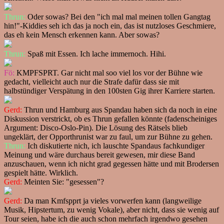
Thrun:
Oder sowas? Bei den "ich mal mal meinen tollen Gangtag
hin!"-Kiddies seh ich das ja noch ein, das ist nutzloses Geschmiere,
das eh kein Mensch erkennen kann. Aber sowas?
Thrun:
Spaß mit Essen. Ich lache immernoch. Hihi.
Fö:
KMPFSPRT. Gar nicht mal soo viel los vor der Bühne wie
gedacht, vielleicht auch nur die Strafe dafür dass sie mit
halbstündiger Verspätung in den 100sten Gig ihrer Karriere starten.
Gerd:
Thrun und Hamburg aus Spandau haben sich da noch in eine
Diskussion verstrickt, ob es Thrun gefallen könnte (fadenscheiniges
Argument: Disco-Oslo-Pin). Die Lösung des Rätsels blieb
ungeklärt, der Opporthrunist war zu faul, um zur Bühne zu gehen.
Thrun:
Ich diskutierte nich, ich lauschte Spandaus fachkundiger
Meinung und wäre durchaus bereit gewesen, mir diese Band
anzuschauen, wenn ich nicht grad gegessen hätte und mit Brodersen
gespielt hätte. Wirklich.
Gerd:
Meinten Sie: "gesessen"?
Gerd:
Da man Kmfspprt ja vieles vorwerfen kann (langweilige
Musik, Hipstertum, zu wenig Vokale), aber nicht, dass sie wenig auf
Tour seien, habe ich die auch schon mehrfach irgendwo gesehen