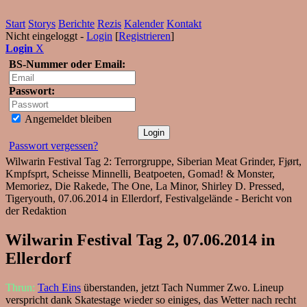
Start
Storys
Berichte
Rezis
Kalender
Kontakt
Nicht eingeloggt -
Login
[
Registrieren
]
Login
X
BS-Nummer oder Email:
Passwort:
Angemeldet bleiben
Passwort vergessen?
Wilwarin Festival Tag 2: Terrorgruppe, Siberian Meat Grinder, Fjørt,
Kmpfsprt, Scheisse Minnelli, Beatpoeten, Gomad! & Monster,
Memoriez, Die Rakede, The One, La Minor, Shirley D. Pressed,
Tigeryouth, 07.06.2014 in Ellerdorf, Festivalgelände - Bericht von
der Redaktion
Wilwarin Festival Tag 2, 07.06.2014 in
Ellerdorf
Thrun:
Tach Eins
überstanden, jetzt Tach Nummer Zwo. Lineup
verspricht dank Skatestage wieder so einiges, das Wetter nach recht