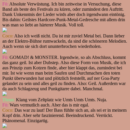
Fö:
Absolute Verwüstung. Ich bin zeitweise in Versuchung, diese
Band als beste des Festivals zu küren, oder zumindest den Auftritt.
Dank Unkenntnis der Lieder wirds aber doch irgendwann eintönig.
Bis dahin: Geilstes Hardcore-Punk-Metal-Gedresche mit allem drin
was man so liebt an härterer Musik. Voll toll.
Coco:
Also ich weiß nicht. Da ist mir zuviel Metal bei. Dann lieber
an der Elektro-Bühne rumwackeln, da sind die schöneren Melodien.
Auch wenn sie sich dort ununterbrochen wiederholen.
Fö:
GOMAD! & MONSTER. Irgendwie, so als Abschluss, kommt
das ganz geil. Ist aber Dubstep. Also diese Form von Musik, die ich
aus Prinzip zum Kotzen finde, aber hier klappt das, zumindest bei
mir. Ist wie wenn man beim Saufen und Durchmachen den toten
Punkt überwunden hat und plötzlich feststellt, auf ner Goa-Party
gelandet zu sein und alles geil zu finden. Also: Geil. Außerdem war
da auch Schlagzeug und Punkgitarre dabei. Manchmal.
Thrun:
Klang vom Zeltplatz wie Umts Umts Umts. Nuja.
Fö:
Wars vermutlich auch. Aber das is mir egal.
Coco:
Das war zu laut! Der Bass fühlte sich an, als sei er in meinem
Kopf drin. Aber sehr faszinierend. Beeindruckend. Verrückt.
Phänomenal. Einzigartig.