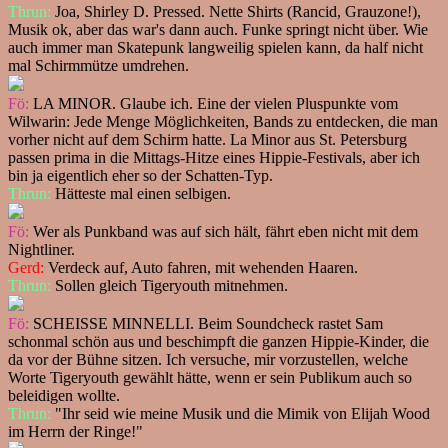
Thrun:
Joa, Shirley D. Pressed. Nette Shirts (Rancid, Grauzone!),
Musik ok, aber das war's dann auch. Funke springt nicht über. Wie
auch immer man Skatepunk langweilig spielen kann, da half nicht
mal Schirmmütze umdrehen.
Fö:
LA MINOR. Glaube ich. Eine der vielen Pluspunkte vom
Wilwarin: Jede Menge Möglichkeiten, Bands zu entdecken, die man
vorher nicht auf dem Schirm hatte. La Minor aus St. Petersburg
passen prima in die Mittags-Hitze eines Hippie-Festivals, aber ich
bin ja eigentlich eher so der Schatten-Typ.
Thrun:
Hätteste mal einen selbigen.
Fö:
Wer als Punkband was auf sich hält, fährt eben nicht mit dem
Nightliner.
Gerd:
Verdeck auf, Auto fahren, mit wehenden Haaren.
Thrun:
Sollen gleich Tigeryouth mitnehmen.
Fö:
SCHEISSE MINNELLI. Beim Soundcheck rastet Sam
schonmal schön aus und beschimpft die ganzen Hippie-Kinder, die
da vor der Bühne sitzen. Ich versuche, mir vorzustellen, welche
Worte Tigeryouth gewählt hätte, wenn er sein Publikum auch so
beleidigen wollte.
Thrun:
"Ihr seid wie meine Musik und die Mimik von Elijah Wood
im Herrn der Ringe!"