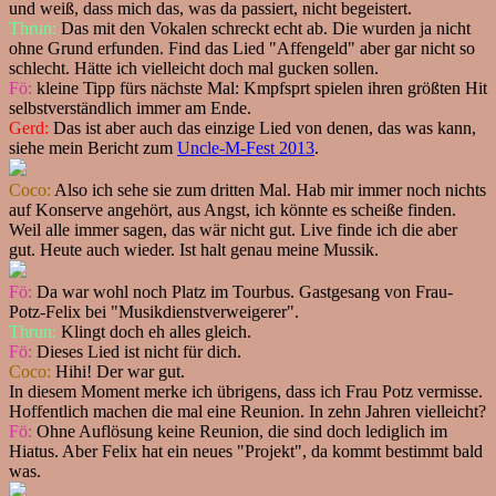
und weiß, dass mich das, was da passiert, nicht begeistert.
Thrun:
Das mit den Vokalen schreckt echt ab. Die wurden ja nicht
ohne Grund erfunden. Find das Lied "Affengeld" aber gar nicht so
schlecht. Hätte ich vielleicht doch mal gucken sollen.
Fö:
kleine Tipp fürs nächste Mal: Kmpfsprt spielen ihren größten Hit
selbstverständlich immer am Ende.
Gerd:
Das ist aber auch das einzige Lied von denen, das was kann,
siehe mein Bericht zum
Uncle-M-Fest 2013
.
Coco:
Also ich sehe sie zum dritten Mal. Hab mir immer noch nichts
auf Konserve angehört, aus Angst, ich könnte es scheiße finden.
Weil alle immer sagen, das wär nicht gut. Live finde ich die aber
gut. Heute auch wieder. Ist halt genau meine Mussik.
Fö:
Da war wohl noch Platz im Tourbus. Gastgesang von Frau-
Potz-Felix bei "Musikdienstverweigerer".
Thrun:
Klingt doch eh alles gleich.
Fö:
Dieses Lied ist nicht für dich.
Coco:
Hihi! Der war gut.
In diesem Moment merke ich übrigens, dass ich Frau Potz vermisse.
Hoffentlich machen die mal eine Reunion. In zehn Jahren vielleicht?
Fö:
Ohne Auflösung keine Reunion, die sind doch lediglich im
Hiatus. Aber Felix hat ein neues "Projekt", da kommt bestimmt bald
was.