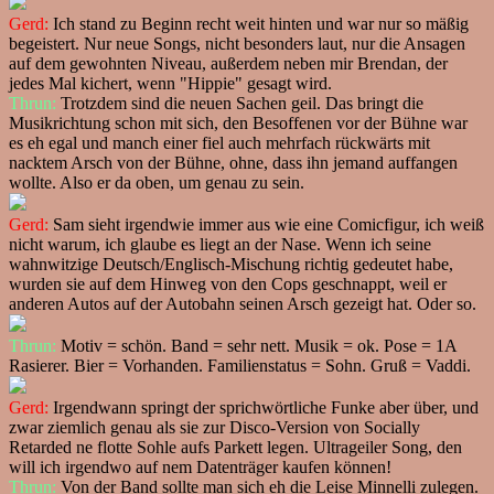
Gerd:
Ich stand zu Beginn recht weit hinten und war nur so mäßig
begeistert. Nur neue Songs, nicht besonders laut, nur die Ansagen
auf dem gewohnten Niveau, außerdem neben mir Brendan, der
jedes Mal kichert, wenn "Hippie" gesagt wird.
Thrun:
Trotzdem sind die neuen Sachen geil. Das bringt die
Musikrichtung schon mit sich, den Besoffenen vor der Bühne war
es eh egal und manch einer fiel auch mehrfach rückwärts mit
nacktem Arsch von der Bühne, ohne, dass ihn jemand auffangen
wollte. Also er da oben, um genau zu sein.
Gerd:
Sam sieht irgendwie immer aus wie eine Comicfigur, ich weiß
nicht warum, ich glaube es liegt an der Nase. Wenn ich seine
wahnwitzige Deutsch/Englisch-Mischung richtig gedeutet habe,
wurden sie auf dem Hinweg von den Cops geschnappt, weil er
anderen Autos auf der Autobahn seinen Arsch gezeigt hat. Oder so.
Thrun:
Motiv = schön. Band = sehr nett. Musik = ok. Pose = 1A
Rasierer. Bier = Vorhanden. Familienstatus = Sohn. Gruß = Vaddi.
Gerd:
Irgendwann springt der sprichwörtliche Funke aber über, und
zwar ziemlich genau als sie zur Disco-Version von Socially
Retarded ne flotte Sohle aufs Parkett legen. Ultrageiler Song, den
will ich irgendwo auf nem Datenträger kaufen können!
Thrun:
Von der Band sollte man sich eh die Leise Minnelli zulegen.