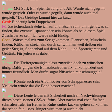
Thrun:
MG Suff. Ein Spiel für Jung und Alt. Wurde nicht gegrillt,
wurde gespielt. Oder es wurde gegrillt, dann wurde auch mal
gespielt. "Das Geistige kommt hier zu kurz."
Gerd:
Eindeutig kein Doppelwurf.
Fö:
Zwischendurch stehe ich auf und latsche rum, um irgendwas zu
finden, das eventuell spannender sein könnte als bei diesem Spiel
Zuschauer zu sein. Ich werde nicht fündig.
Coco:
Wärste mal mit zum See gekommen. Plantschen, Muscheln
finden, Kälbchen streicheln, durch schwimmen weil drüben ein
geiler Steg ist, Sonnenbad auf dem Kahn, ...und Sportzigarette und
Getränk. Für jeden was dabei.
Thrun:
Die Treffergenauigkeit lässt zuweilen doch zu wünschen
übrig. Dafür gingen die Einlasskontrollen fix, unkompliziert und
immer freundlich. Man durfte sogar Nüsschen reinschmuggeln!
Thrun:
Könnte auch ein Albumcover von Schrappmesser sein.
Vielleicht würde das die Band besser machen?
Thrun:
Diese Leute leiden mit Sicherheit noch an Nachwirkungen
dieses beschissenen CSS-Auftritts. Aber nachts mal eben für 'nen
schmalen Taler im Hellen in Ruhe sauber kacken gehen zu können,
das schon fein, issas. Jünger wird man ja auch nicht.