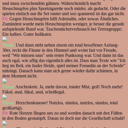
und muss zwischendrin gähnen. Wahrscheinlich macht
Heuschnupfen plus Sportzigarette noch müder, als gedacht. Oder die
spielen einfach nur ihr Set runter und soo spannend ist das gar nicht.
Fö:
Gegen Heuschnupfen hilft Adrenalin, oder sowas Ähnliches.
Zumindest wurde mein Heuschnupfen weniger, je besser die gerade
aufspielende Band war. Taschentücherverbrauch bei Terrorgruppe:
Ein halbes. Guter Indikator.
Thrun:
Und dann steht neben einem ein total besoffener Anfang-
30er, reckt die Fäuste in den Himmel und weint fast vor Freude,
weil "Wir müssen raus" sein erster Punksong war. Und dann ist das
auch egal, wie affig das eigentlich alles ist. Dass man Texte wie "Ich
lieg im Bett, ein fauler Heide, spiel meiner Freundin an der Scheide"
mitsingt. Danach kann man sich gerne wieder dafür schämen, in
dem Moment nicht.
Thrun:
Arschrakete. Ja, mehr davon, totaler Mist, geil! Noch mehr!
Fäkal, anal, fäkal, anal, scheißegal.
Thrun:
Herzchenkanone! Nutzlos, sinnlos, nutzlos, sinnlos, total
groß(artig).
Fö:
Rote Herzen fliegen uns zu und werden danach mit den Füßen
in den Boden gestampft. Daran ist doch nur die Gesellschaft schuld!