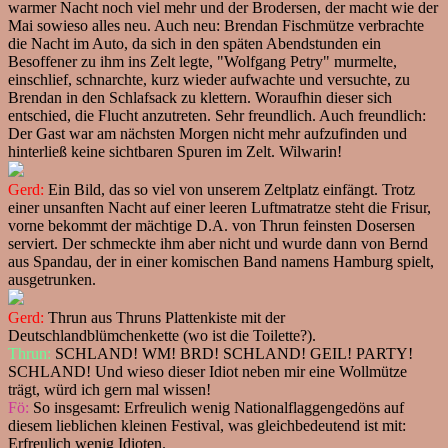
warmer Nacht noch viel mehr und der Brodersen, der macht wie der
Mai sowieso alles neu. Auch neu: Brendan Fischmütze verbrachte
die Nacht im Auto, da sich in den späten Abendstunden ein
Besoffener zu ihm ins Zelt legte, "Wolfgang Petry" murmelte,
einschlief, schnarchte, kurz wieder aufwachte und versuchte, zu
Brendan in den Schlafsack zu klettern. Woraufhin dieser sich
entschied, die Flucht anzutreten. Sehr freundlich. Auch freundlich:
Der Gast war am nächsten Morgen nicht mehr aufzufinden und
hinterließ keine sichtbaren Spuren im Zelt. Wilwarin!
Gerd:
Ein Bild, das so viel von unserem Zeltplatz einfängt. Trotz
einer unsanften Nacht auf einer leeren Luftmatratze steht die Frisur,
vorne bekommt der mächtige D.A. von Thrun feinsten Dosersen
serviert. Der schmeckte ihm aber nicht und wurde dann von Bernd
aus Spandau, der in einer komischen Band namens Hamburg spielt,
ausgetrunken.
Gerd:
Thrun aus Thruns Plattenkiste mit der
Deutschlandblümchenkette (wo ist die Toilette?).
Thrun:
SCHLAND! WM! BRD! SCHLAND! GEIL! PARTY!
SCHLAND! Und wieso dieser Idiot neben mir eine Wollmütze
trägt, würd ich gern mal wissen!
Fö:
So insgesamt: Erfreulich wenig Nationalflaggengedöns auf
diesem lieblichen kleinen Festival, was gleichbedeutend ist mit:
Erfreulich wenig Idioten.