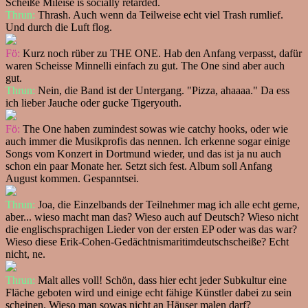
Scheiße Mileise is socially retarded.
Thrun:
Thrash. Auch wenn da Teilweise echt viel Trash rumlief.
Und durch die Luft flog.
Fö:
Kurz noch rüber zu THE ONE. Hab den Anfang verpasst, dafür
waren Scheisse Minnelli einfach zu gut. The One sind aber auch
gut.
Thrun:
Nein, die Band ist der Untergang. "Pizza, ahaaaa." Da ess
ich lieber Jauche oder gucke Tigeryouth.
Fö:
The One haben zumindest sowas wie catchy hooks, oder wie
auch immer die Musikprofis das nennen. Ich erkenne sogar einige
Songs vom Konzert in Dortmund wieder, und das ist ja nu auch
schon ein paar Monate her. Setzt sich fest. Album soll Anfang
August kommen. Gespanntsei.
Thrun:
Joa, die Einzelbands der Teilnehmer mag ich alle echt gerne,
aber... wieso macht man das? Wieso auch auf Deutsch? Wieso nicht
die englischsprachigen Lieder von der ersten EP oder was das war?
Wieso diese Erik-Cohen-Gedächtnismaritimdeutschscheiße? Echt
nicht, ne.
Thrun:
Malt alles voll! Schön, dass hier echt jeder Subkultur eine
Fläche geboten wird und einige echt fähige Künstler dabei zu sein
scheinen. Wieso man sowas nicht an Häuser malen darf?