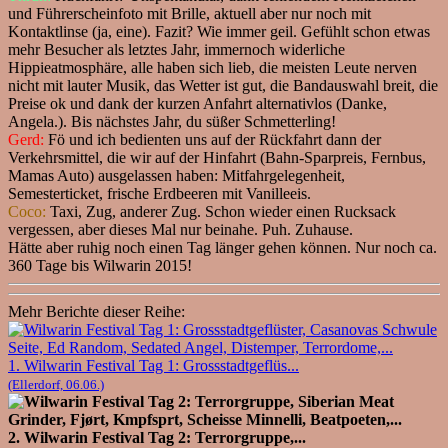
und Führerscheinfoto mit Brille, aktuell aber nur noch mit
Kontaktlinse (ja, eine). Fazit? Wie immer geil. Gefühlt schon etwas
mehr Besucher als letztes Jahr, immernoch widerliche
Hippieatmosphäre, alle haben sich lieb, die meisten Leute nerven
nicht mit lauter Musik, das Wetter ist gut, die Bandauswahl breit, die
Preise ok und dank der kurzen Anfahrt alternativlos (Danke,
Angela.). Bis nächstes Jahr, du süßer Schmetterling!
Gerd:
Fö und ich bedienten uns auf der Rückfahrt dann der
Verkehrsmittel, die wir auf der Hinfahrt (Bahn-Sparpreis, Fernbus,
Mamas Auto) ausgelassen haben: Mitfahrgelegenheit,
Semesterticket, frische Erdbeeren mit Vanilleeis.
Coco:
Taxi, Zug, anderer Zug. Schon wieder einen Rucksack
vergessen, aber dieses Mal nur beinahe. Puh. Zuhause.
Hätte aber ruhig noch einen Tag länger gehen können. Nur noch ca.
360 Tage bis Wilwarin 2015!
Mehr Berichte dieser Reihe:
1. Wilwarin Festival Tag 1: Grossstadtgeflüs...
(Ellerdorf, 06.06.)
2. Wilwarin Festival Tag 2: Terrorgruppe,...