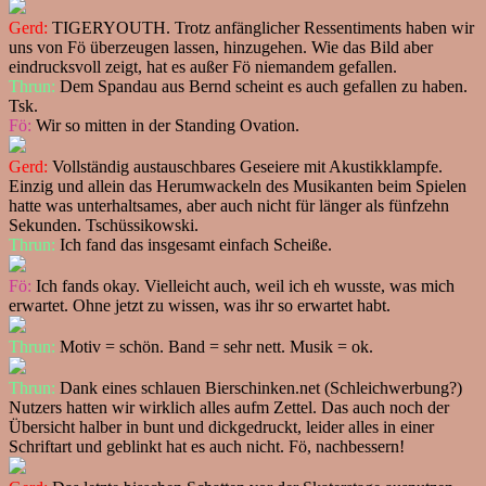
Gerd:
TIGERYOUTH. Trotz anfänglicher Ressentiments haben wir
uns von Fö überzeugen lassen, hinzugehen. Wie das Bild aber
eindrucksvoll zeigt, hat es außer Fö niemandem gefallen.
Thrun:
Dem Spandau aus Bernd scheint es auch gefallen zu haben.
Tsk.
Fö:
Wir so mitten in der Standing Ovation.
Gerd:
Vollständig austauschbares Geseiere mit Akustikklampfe.
Einzig und allein das Herumwackeln des Musikanten beim Spielen
hatte was unterhaltsames, aber auch nicht für länger als fünfzehn
Sekunden. Tschüssikowski.
Thrun:
Ich fand das insgesamt einfach Scheiße.
Fö:
Ich fands okay. Vielleicht auch, weil ich eh wusste, was mich
erwartet. Ohne jetzt zu wissen, was ihr so erwartet habt.
Thrun:
Motiv = schön. Band = sehr nett. Musik = ok.
Thrun:
Dank eines schlauen Bierschinken.net (Schleichwerbung?)
Nutzers hatten wir wirklich alles aufm Zettel. Das auch noch der
Übersicht halber in bunt und dickgedruckt, leider alles in einer
Schriftart und geblinkt hat es auch nicht. Fö, nachbessern!