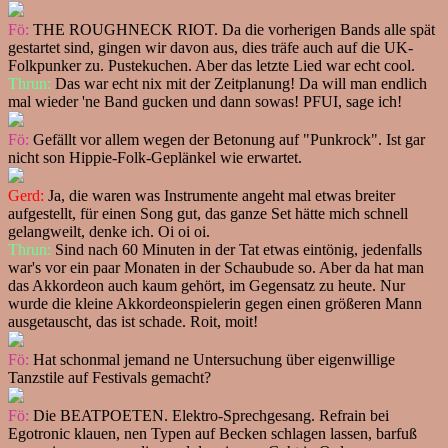
Fö:
THE ROUGHNECK RIOT. Da die vorherigen Bands alle spät
gestartet sind, gingen wir davon aus, dies träfe auch auf die UK-
Folkpunker zu. Pustekuchen. Aber das letzte Lied war echt cool.
Thrun:
Das war echt nix mit der Zeitplanung! Da will man endlich
mal wieder 'ne Band gucken und dann sowas! PFUI, sage ich!
Fö:
Gefällt vor allem wegen der Betonung auf "Punkrock". Ist gar
nicht son Hippie-Folk-Geplänkel wie erwartet.
Gerd:
Ja, die waren was Instrumente angeht mal etwas breiter
aufgestellt, für einen Song gut, das ganze Set hätte mich schnell
gelangweilt, denke ich. Oi oi oi.
Thrun:
Sind nach 60 Minuten in der Tat etwas eintönig, jedenfalls
war's vor ein paar Monaten in der Schaubude so. Aber da hat man
das Akkordeon auch kaum gehört, im Gegensatz zu heute. Nur
wurde die kleine Akkordeonspielerin gegen einen größeren Mann
ausgetauscht, das ist schade. Roit, moit!
Fö:
Hat schonmal jemand ne Untersuchung über eigenwillige
Tanzstile auf Festivals gemacht?
Fö:
Die BEATPOETEN. Elektro-Sprechgesang. Refrain bei
Egotronic klauen, nen Typen auf Becken schlagen lassen, barfuß