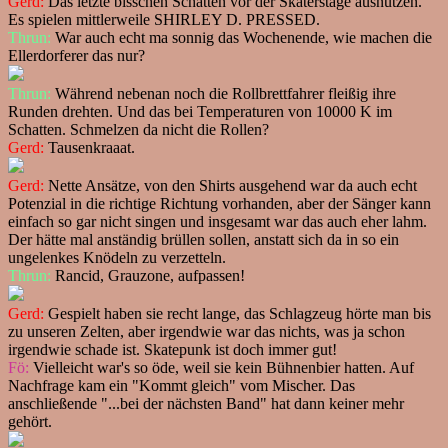
Gerd:
Das letzte bisschen Schatten vor der Skaterstage ausnutzen.
Es spielen mittlerweile SHIRLEY D. PRESSED.
Thrun:
War auch echt ma sonnig das Wochenende, wie machen die
Ellerdorferer das nur?
Thrun:
Während nebenan noch die Rollbrettfahrer fleißig ihre
Runden drehten. Und das bei Temperaturen von 10000 K im
Schatten. Schmelzen da nicht die Rollen?
Gerd:
Tausenkraaat.
Gerd:
Nette Ansätze, von den Shirts ausgehend war da auch echt
Potenzial in die richtige Richtung vorhanden, aber der Sänger kann
einfach so gar nicht singen und insgesamt war das auch eher lahm.
Der hätte mal anständig brüllen sollen, anstatt sich da in so ein
ungelenkes Knödeln zu verzetteln.
Thrun:
Rancid, Grauzone, aufpassen!
Gerd:
Gespielt haben sie recht lange, das Schlagzeug hörte man bis
zu unseren Zelten, aber irgendwie war das nichts, was ja schon
irgendwie schade ist. Skatepunk ist doch immer gut!
Fö:
Vielleicht war's so öde, weil sie kein Bühnenbier hatten. Auf
Nachfrage kam ein "Kommt gleich" vom Mischer. Das
anschließende "...bei der nächsten Band" hat dann keiner mehr
gehört.