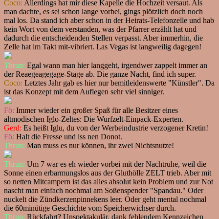
Coco:
Allerdings hat mir diese Kapelle die Hochzeit versaut. Als
man dachte, es sei schon lange vorbei, gings plötzlich doch noch
mal los. Da stand ich aber schon in der Heirats-Telefonzelle und hab
kein Wort von dem verstanden, was der Pfarrer erzählt hat und
dadurch die entscheidenden Stellen verpasst. Aber immerhin, die
Zelle hat im Takt mit-vibriert. Las Vegas ist langweilig dagegen!
Thrun:
Egal wann man hier langgeht, irgendwer zappelt immer an
der Reaegeagegage-Stage ab. Die ganze Nacht, find ich super.
Coco:
Letztes Jahr gab es hier nur bemitleidenswerte "Künstler". Da
ist das Konzept mit dem Auflegen sehr viel sinniger.
Fö:
Immer wieder ein großer Spaß für alle Besitzer eines
altmodischen Iglo-Zeltes: Die Wurfzelt-Einpack-Experten.
Gerd:
Es heißt Iglu, du von der Werbeindustrie verzogener Kretin!
Fö:
Halt die Fresse und iss nen Donot.
Thrun:
Man muss es nur können, ihr zwei Nichtsnutze!
Thrun:
Um 7 war es eh wieder vorbei mit der Nachtruhe, weil die
Sonne einen erbarmungslos aus der Gluthölle ZELT trieb. Aber mit
so netten Mitcampern ist das alles absolut kein Problem und zur Not
nascht man einfach nochmal am Soßenspender "Spandau." Oder
nuckelt die Zündkerzenpinnekens leer. Oder geht mental nochmal
die 60minütige Geschichte vom Speicherwichser durch.
Thrun:
Rückfahrt? Unspektakulär, dank fehlendem Kennzeichen