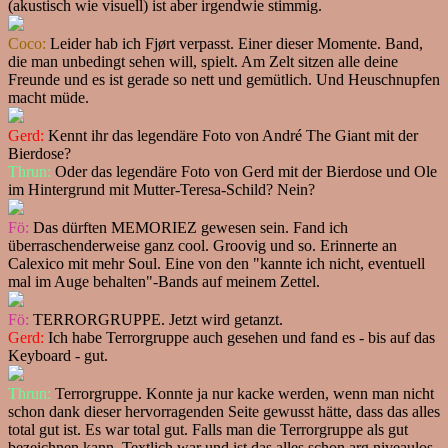
(akustisch wie visuell) ist aber irgendwie stimmig.
Coco:
Leider hab ich Fjørt verpasst. Einer dieser Momente. Band,
die man unbedingt sehen will, spielt. Am Zelt sitzen alle deine
Freunde und es ist gerade so nett und gemütlich. Und Heuschnupfen
macht müde.
Gerd:
Kennt ihr das legendäre Foto von André The Giant mit der
Bierdose?
Thrun:
Oder das legendäre Foto von Gerd mit der Bierdose und Ole
im Hintergrund mit Mutter-Teresa-Schild? Nein?
Fö:
Das dürften MEMORIEZ gewesen sein. Fand ich
überraschenderweise ganz cool. Groovig und so. Erinnerte an
Calexico mit mehr Soul. Eine von den "kannte ich nicht, eventuell
mal im Auge behalten"-Bands auf meinem Zettel.
Fö:
TERRORGRUPPE. Jetzt wird getanzt.
Gerd:
Ich habe Terrorgruppe auch gesehen und fand es - bis auf das
Keyboard - gut.
Thrun:
Terrorgruppe. Konnte ja nur kacke werden, wenn man nicht
schon dank dieser hervorragenden Seite gewusst hätte, dass das alles
total gut ist. Es war total gut. Falls man die Terrorgruppe als gut
bezeichnen kann. Textlich war und ist das alles schon arg niveaulos.