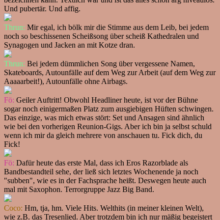
Und pubertär. Und affig.
Thrun:
Mir egal, ich bölk mir die Stimme aus dem Leib, bei jedem
noch so beschissenen Scheißsong über scheiß Kathedralen und
Synagogen und Jacken an mit Kotze dran.
Thrun:
Bei jedem dümmlichen Song über vergessene Namen,
Skateboards, Autounfälle auf dem Weg zur Arbeit (auf dem Weg zur
Aaaaarbeit!), Autounfälle ohne Airbags.
Fö:
Geiler Auftritt! Obwohl Headliner heute, ist vor der Bühne
sogar noch einigermaßen Platz zum ausgiebigen Hüften schwingen.
Das einzige, was mich etwas stört: Set und Ansagen sind ähnlich
wie bei den vorherigen Reunion-Gigs. Aber ich bin ja selbst schuld
wenn ich mir da gleich mehrere von anschauen tu. Fick dich, du
Fick!
Fö:
Dafür heute das erste Mal, dass ich Eros Razorblade als
Bandbestandteil sehe, der ließ sich letztes Wochenende ja noch
"subben", wie es in der Fachsprache heißt. Deswegen heute auch
mal mit Saxophon. Terrorgruppe Jazz Big Band.
Coco:
Hm, tja, hm. Viele Hits. Welthits (in meiner kleinen Welt),
wie z.B. das Tresenlied. Aber trotzdem bin ich nur mäßig begeistert