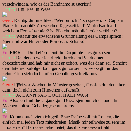
verschwinden, wie es der Bandname suggeriert!
Thrun:
Hihi, Esel in Wesel.
Gerd:
Richtig dumme Idee: "Wer bin ich?" zu spielen. Ist Captain
Planet humanoid? Zu welcher Tageszeit läuft Mario Barth auf
welchem Fernsehsender? Ist Pikachu männlich oder weiblich?
Thrun:
Was für die erwachsene Grundhaltung des Camps sprach:
Niemand war Hitler oder Pornostar. Schapo!
Fö:
FJØRT. "Dunkel" scheint ihr Corporate Design zu sein.
Thrun:
Bei denen war ich direkt durch den Bandnamen
abgeschreckt und hab mir nicht angehört, was das denn sei. Scheint
dem Internet zufolge doch ganz gut zu sein, wieso sagt mir das
keiner? Ich steh doch auf so Geballergeschreikrams.
Gerd:
Fjört vor Wochen in Münster gesehen, für ok befunden aber
dann doch nicht zum Hingehen aufgerafft.
Thrun:
JA DANN SAG DOCH HALT WAS!
Fö:
Also ich find die ja ganz gut. Deswegen bin ich da auch hin.
Machen halt so Geballergeschreikrams.
Fö:
Kommt auch ziemlich geil. Erste Reihe voll mit Leuten, die
einfach mal jeden Text mitschreien. Musik mir teilweise zu sehr im
"modernen" Hardcore beheimatet, das düstere Gesamtbild