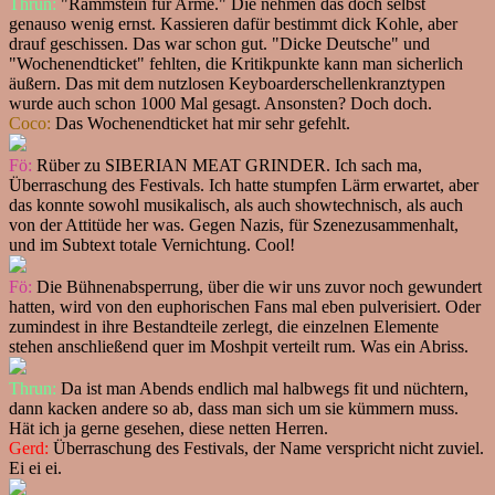
Thrun:
"Rammstein für Arme." Die nehmen das doch selbst
genauso wenig ernst. Kassieren dafür bestimmt dick Kohle, aber
drauf geschissen. Das war schon gut. "Dicke Deutsche" und
"Wochenendticket" fehlten, die Kritikpunkte kann man sicherlich
äußern. Das mit dem nutzlosen Keyboarderschellenkranztypen
wurde auch schon 1000 Mal gesagt. Ansonsten? Doch doch.
Coco:
Das Wochenendticket hat mir sehr gefehlt.
Fö:
Rüber zu SIBERIAN MEAT GRINDER. Ich sach ma,
Überraschung des Festivals. Ich hatte stumpfen Lärm erwartet, aber
das konnte sowohl musikalisch, als auch showtechnisch, als auch
von der Attitüde her was. Gegen Nazis, für Szenezusammenhalt,
und im Subtext totale Vernichtung. Cool!
Fö:
Die Bühnenabsperrung, über die wir uns zuvor noch gewundert
hatten, wird von den euphorischen Fans mal eben pulverisiert. Oder
zumindest in ihre Bestandteile zerlegt, die einzelnen Elemente
stehen anschließend quer im Moshpit verteilt rum. Was ein Abriss.
Thrun:
Da ist man Abends endlich mal halbwegs fit und nüchtern,
dann kacken andere so ab, dass man sich um sie kümmern muss.
Hät ich ja gerne gesehen, diese netten Herren.
Gerd:
Überraschung des Festivals, der Name verspricht nicht zuviel.
Ei ei ei.