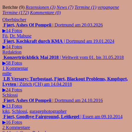
Berichte (9)
Rezensionen (3)
News (7)
Termine (1)
vergangene
Termine (172)
Kommentare (0)
Oberbüscher
Fjørt, Ashes Of Pompeii
| Dortmund am 20.03.2026
▶14 Fotos
Fö
,
Dr. Mabuse
Fjørt, Kochkraft durch KMA
| Dortmund am 19.01.2024
▶14 Fotos
Redaktion
Konzertrückblick Mai 2018
| Weltweit vom 01. bis 31.05.2018
▶58 Fotos
1 Kommentar
mille
LB Versary: Turbostaat, Fjørt, Blackout Problems, Kmpfsprt,
Lyvten
| Zürich (CH) am 14.04.2018
▶24 Fotos
Schlossi
Fjørt, Ashes Of Pompeii
| Dortmund am 24.10.2016
▶13 Fotos
kiki
,
Schlossi
,
garagephotographer
Fjørt, Goodbye Fairground, Leitkegel
| Essen am 09.10.2014
▶16 Fotos
2 Kommentare