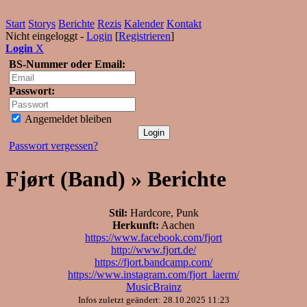
Start
Storys
Berichte
Rezis
Kalender
Kontakt
Nicht eingeloggt -
Login
[
Registrieren
]
Login
X
BS-Nummer oder Email:
Passwort:
Angemeldet bleiben
Passwort vergessen?
Fjørt (Band) » Berichte
Stil:
Hardcore, Punk
Herkunft:
Aachen
https://www.facebook.com/fjort
http://www.fjort.de/
https://fjort.bandcamp.com/
https://www.instagram.com/fjort_laerm/
MusicBrainz
Infos zuletzt geändert: 28.10.2025 11:23