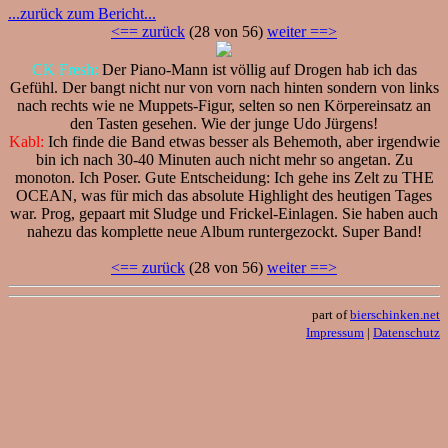
...zurück zum Bericht...
<== zurück
(28 von 56)
weiter ==>
CK Fresh:
Der Piano-Mann ist völlig auf Drogen hab ich das
Gefühl. Der bangt nicht nur von vorn nach hinten sondern von links
nach rechts wie ne Muppets-Figur, selten so nen Körpereinsatz an
den Tasten gesehen. Wie der junge Udo Jürgens!
Kabl:
Ich finde die Band etwas besser als Behemoth, aber irgendwie
bin ich nach 30-40 Minuten auch nicht mehr so angetan. Zu
monoton. Ich Poser. Gute Entscheidung: Ich gehe ins Zelt zu THE
OCEAN, was für mich das absolute Highlight des heutigen Tages
war. Prog, gepaart mit Sludge und Frickel-Einlagen. Sie haben auch
nahezu das komplette neue Album runtergezockt. Super Band!
<== zurück
(28 von 56)
weiter ==>
part of
bierschinken.net
Impressum
|
Datenschutz