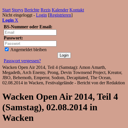
Start
Storys
Berichte
Rezis
Kalender
Kontakt
Nicht eingeloggt -
Login
[
Registrieren
]
Login
X
BS-Nummer oder Email:
Passwort:
Angemeldet bleiben
Passwort vergessen?
Wacken Open Air 2014, Teil 4 (Samstag): Amon Amarth,
Megadeth, Arch Enemy, Prong, Devin Townsend Project, Kreator,
JBO, Behemoth, Emperor, Sodom, Decapitated, The Ocean,
02.08.2014 in Wacken, Festivalgelände - Bericht von der Redaktion
Wacken Open Air 2014, Teil 4
(Samstag), 02.08.2014 in
Wacken