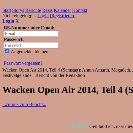
Start
Storys
Berichte
Rezis
Kalender
Kontakt
Nicht eingeloggt -
Login
[
Registrieren
]
Login
X
BS-Nummer oder Email:
Passwort:
Angemeldet bleiben
Passwort vergessen?
Wacken Open Air 2014, Teil 4 (Samstag): Amon Amarth, Megadeth, 
Festivalgelände - Bericht von der Redaktion
Wacken Open Air 2014, Teil 4 (
...zurück zum Bericht...
CK Fresh:
Geil fand ich, dass die