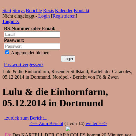
Start
Storys
Berichte
Rezis
Kalender
Kontakt
Nicht eingeloggt -
Login
[
Registrieren
]
Login
X
BS-Nummer oder Email:
Passwort:
Angemeldet bleiben
Passwort vergessen?
Lulu & die Einhornfarm, Rasender Stillstand, Kartell der Caracoles,
05.12.2014 in Dortmund, Nordpol - Bericht von Fö & Zwen
Lulu & die Einhornfarm,
05.12.2014 in Dortmund
...zurück zum Bericht...
<== Zum Bericht
(1 von 14)
weiter ==>
Fö:
Das KARTELL DER CARACOLES kommt 20 Minuten vor