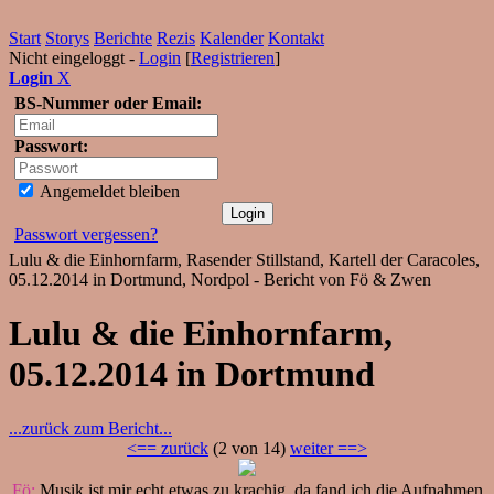
Start
Storys
Berichte
Rezis
Kalender
Kontakt
Nicht eingeloggt -
Login
[
Registrieren
]
Login
X
BS-Nummer oder Email:
Passwort:
Angemeldet bleiben
Passwort vergessen?
Lulu & die Einhornfarm, Rasender Stillstand, Kartell der Caracoles,
05.12.2014 in Dortmund, Nordpol - Bericht von Fö & Zwen
Lulu & die Einhornfarm,
05.12.2014 in Dortmund
...zurück zum Bericht...
<== zurück
(2 von 14)
weiter ==>
Fö:
Musik ist mir echt etwas zu krachig, da fand ich die Aufnahmen