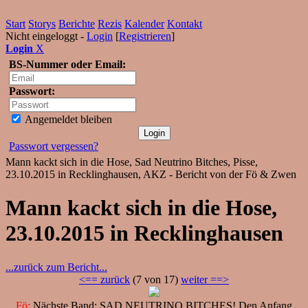
Start
Storys
Berichte
Rezis
Kalender
Kontakt
Nicht eingeloggt -
Login
[
Registrieren
]
Login
X
BS-Nummer oder Email:
Passwort:
Angemeldet bleiben
Passwort vergessen?
Mann kackt sich in die Hose, Sad Neutrino Bitches, Pisse,
23.10.2015 in Recklinghausen, AKZ - Bericht von der Fö & Zwen
Mann kackt sich in die Hose,
23.10.2015 in Recklinghausen
...zurück zum Bericht...
<== zurück
(7 von 17)
weiter ==>
Fö:
Nächste Band: SAD NEUTRINO BITCHES! Den Anfang