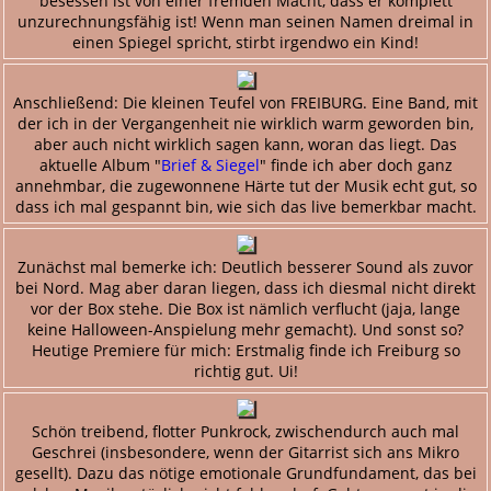
besessen ist von einer fremden Macht, dass er komplett
unzurechnungsfähig ist! Wenn man seinen Namen dreimal in
einen Spiegel spricht, stirbt irgendwo ein Kind!
Anschließend: Die kleinen Teufel von FREIBURG. Eine Band, mit
der ich in der Vergangenheit nie wirklich warm geworden bin,
aber auch nicht wirklich sagen kann, woran das liegt. Das
aktuelle Album "
Brief & Siegel
" finde ich aber doch ganz
annehmbar, die zugewonnene Härte tut der Musik echt gut, so
dass ich mal gespannt bin, wie sich das live bemerkbar macht.
Zunächst mal bemerke ich: Deutlich besserer Sound als zuvor
bei Nord. Mag aber daran liegen, dass ich diesmal nicht direkt
vor der Box stehe. Die Box ist nämlich verflucht (jaja, lange
keine Halloween-Anspielung mehr gemacht). Und sonst so?
Heutige Premiere für mich: Erstmalig finde ich Freiburg so
richtig gut. Ui!
Schön treibend, flotter Punkrock, zwischendurch auch mal
Geschrei (insbesondere, wenn der Gitarrist sich ans Mikro
gesellt). Dazu das nötige emotionale Grundfundament, das bei