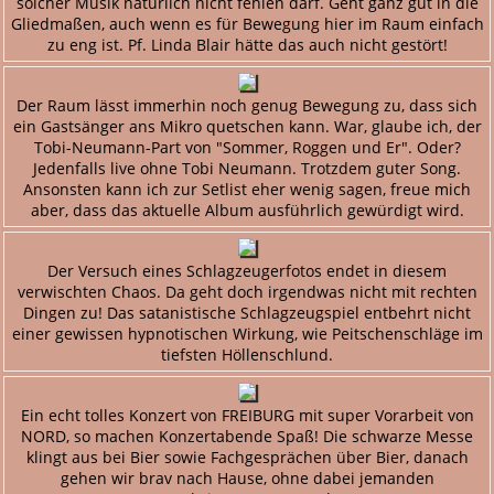
solcher Musik natürlich nicht fehlen darf. Geht ganz gut in die
Gliedmaßen, auch wenn es für Bewegung hier im Raum einfach
zu eng ist. Pf. Linda Blair hätte das auch nicht gestört!
Der Raum lässt immerhin noch genug Bewegung zu, dass sich
ein Gastsänger ans Mikro quetschen kann. War, glaube ich, der
Tobi-Neumann-Part von "Sommer, Roggen und Er". Oder?
Jedenfalls live ohne Tobi Neumann. Trotzdem guter Song.
Ansonsten kann ich zur Setlist eher wenig sagen, freue mich
aber, dass das aktuelle Album ausführlich gewürdigt wird.
Der Versuch eines Schlagzeugerfotos endet in diesem
verwischten Chaos. Da geht doch irgendwas nicht mit rechten
Dingen zu! Das satanistische Schlagzeugspiel entbehrt nicht
einer gewissen hypnotischen Wirkung, wie Peitschenschläge im
tiefsten Höllenschlund.
Ein echt tolles Konzert von FREIBURG mit super Vorarbeit von
NORD, so machen Konzertabende Spaß! Die schwarze Messe
klingt aus bei Bier sowie Fachgesprächen über Bier, danach
gehen wir brav nach Hause, ohne dabei jemanden