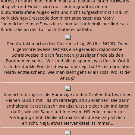
Adresse erfährt man, indem man alte Beatles-Platten rückwärts
abspielt und Einlass wird nur Leuten gewährt, deren
blutunterlaufene Augen echt und nicht aufgeschminkt sind. Im
Verkleidungs-Dresscode dominiert ansonsten das Motiv
"heimlicher Hipster", was ich schon fast unheimlicher finde als
Kinder, die an der Tür nach Diabetes betteln.
Den Auftakt machen bei Glockenschlag 20 Uhr: NORD. Oder,
Eigenschreibweise, NO°RD, eine geradezu diabolische
Schreibweise, die ich fast noch gruseliger finde als den
Bandnamen selbst. Wir sind alle gespannt, was für ein Outfit
sich der dunkle Priester diesmal überlegt hat! Es ist dann aber
relativ enttäuschend, wie man sieht geht er als Holz. Wo ist der
Anzug?
Immerhin bringt er, als Hommage an den Großen Kürbis, einen
kleinen Kürbis mit - da im Hintergrund zu erahnen. Die darin
enthaltene Kerze ist sehr praktisch, ist sie doch ein Indikator
dafür, wie viel Sauerstoff in diesem Höllenloch noch zur
Verfügung steht. Denke ich mir so, als die Kerze plötzlich
erlischt. Naja, etwas Nervenkitzel ist immer...