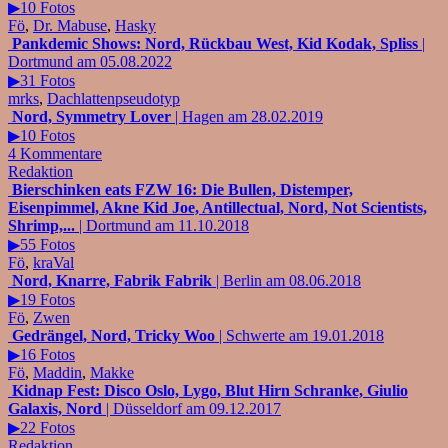
▶10 Fotos
Fö
,
Dr. Mabuse
,
Hasky
Pankdemic Shows: Nord, Rückbau West, Kid Kodak, Spliss
|
Dortmund am 05.08.2022
▶31 Fotos
mrks
,
Dachlattenpseudotyp
Nord, Symmetry Lover
| Hagen am 28.02.2019
▶10 Fotos
4 Kommentare
Redaktion
Bierschinken eats FZW 16: Die Bullen, Distemper,
Eisenpimmel, Akne Kid Joe, Antillectual, Nord, Not Scientists,
Shrimp,...
| Dortmund am 11.10.2018
▶55 Fotos
Fö
,
kraVal
Nord, Knarre, Fabrik Fabrik
| Berlin am 08.06.2018
▶19 Fotos
Fö
,
Zwen
Gedrängel, Nord, Tricky Woo
| Schwerte am 19.01.2018
▶16 Fotos
Fö
,
Maddin
,
Makke
Kidnap Fest: Disco Oslo, Lygo, Blut Hirn Schranke, Giulio
Galaxis, Nord
| Düsseldorf am 09.12.2017
▶22 Fotos
Redaktion