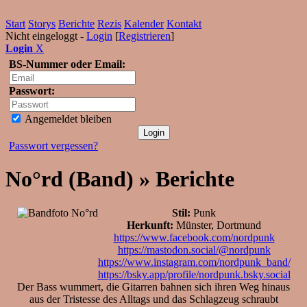
Start
Storys
Berichte
Rezis
Kalender
Kontakt
Nicht eingeloggt -
Login
[
Registrieren
]
Login
X
BS-Nummer oder Email:
Passwort:
Angemeldet bleiben
Passwort vergessen?
No°rd (Band) » Berichte
Stil:
Punk
Herkunft:
Münster, Dortmund
https://www.facebook.com/nordpunk
https://mastodon.social/@nordpunk
https://www.instagram.com/nordpunk_band/
https://bsky.app/profile/nordpunk.bsky.social
Der Bass wummert, die Gitarren bahnen sich ihren Weg hinaus
aus der Tristesse des Alltags und das Schlagzeug schraubt