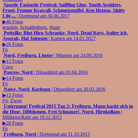
Spastic Fantastic Festival: Sniffing Glue, Youth Avoiders,
Front, Femme Krawall, Schmutzstaffel, Ken Hetzen, Shitty
Life,...
| Dortmund am 30.06.2017
▶46 Fotos
tenpints
,
Schuldenberg
,
Hupe
Pottzilla: Blut Hirn Schranke, Nord, Dead Koys, Außer ich,
Anorak, Hal Johnson
| Kamen am 14.01.2017
▶26 Fotos
Fö
Nord, Freiburg, Lhotse
| Münster am 24.09.2016
▶12 Fotos
Coco
Pascow, Nord
| Düsseldorf am 01.04.2016
▶14 Fotos
Fö
Naive, Nord, Karlsson
| Düsseldorf am 20.02.2016
▶15 Fotos
Fö
,
Zwen
Untergang! Festival 2015 Tag 2: Freiburg, Mann kackt sich in
die Hose, 100blumen, Frei Schnauze!, Nord, Hirnkollaps
|
Mülheim/Ruhr am 19.12.2015
▶28 Fotos
Fö
Freiburg, Nord
| Dortmund am 31.10.2015