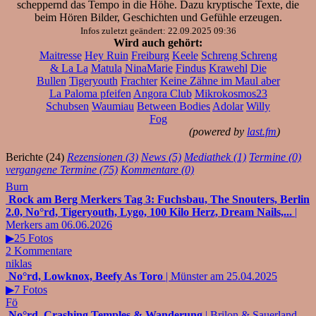
scheppernd das Tempo in die Höhe. Dazu kryptische Texte, die
beim Hören Bilder, Geschichten und Gefühle erzeugen.
Infos zuletzt geändert: 22.09.2025 09:36
Wird auch gehört:
Maitresse
Hey Ruin
Freiburg
Keele
Schreng Schreng
& La La
Matula
NinaMarie
Findus
Krawehl
Die
Bullen
Tigeryouth
Frachter
Keine Zähne im Maul aber
La Paloma pfeifen
Angora Club
Mikrokosmos23
Schubsen
Waumiau
Between Bodies
Adolar
Willy
Fog
(powered by
last.fm
)
Berichte (24)
Rezensionen (3)
News (5)
Mediathek (1)
Termine (0)
vergangene Termine (75)
Kommentare (0)
Burn
Rock am Berg Merkers Tag 3: Fuchsbau, The Snouters, Berlin
2.0, No°rd, Tigeryouth, Lygo, 100 Kilo Herz, Dream Nails,...
|
Merkers am 06.06.2026
▶25 Fotos
2 Kommentare
niklas
No°rd, Lowknox, Beefy As Toro
| Münster am 25.04.2025
▶7 Fotos
Fö
No°rd, Crashing Temples & Wanderung
| Brilon & Sauerland