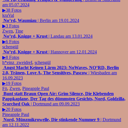
am 05.07.2024
▶38 Fotos
kraVal
No°rd, Waumiau
| Berlin am 19.01.2024
▶3 Fotos
Zwen
,
Tine
No°rd, Knigge + Krust
| Landau am 13.01.2024
▶6 Fotos
schengül
No°rd, Knigge + Krust
| Hannover am 12.01.2024
▶8 Fotos
h*einz_zweidreI
,
schengül
Angst Macht Keinen Lärm 2023: NoWaves, NO°RD, Berlin
2.0, Tränen, Love A, The Sensitives, Pascow
| Wiesbaden am
16.09.2023
▶19 Fotos
Fö
,
Zwen
,
Pineapple Paul
Bunt statt Braun Open Air: Grim Silence, Die Klebenden
Pappkaplane, Der Tag des dümmsten Gesichts, Nord, Goldzilla,
Scorched Oak
| Dortmund am 09.09.2023
▶20 Fotos
Pineapple Paul
Nord, Münzmikrowelle, Die stinkende Nummer 9
| Dortmund
am 12.11.2022