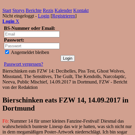
Start
Storys
Berichte
Rezis
Kalender
Kontakt
Nicht eingeloggt -
Login
[
Registrieren
]
Login
X
BS-Nummer oder Email:
Passwort:
Angemeldet bleiben
Passwort vergessen?
Bierschinken eats FZW 14: Decibelles, Piss Test, Ghost Wolves,
Missstand, The Sensitives, The Guilt, The Kendolls, Narcolaptic,
Neeva, Public Mischief, 14.09.2017 in Dortmund, FZW - Bericht
von der Redaktion
Bierschinken eats FZW 14, 14.09.2017 in
Dortmund
Fö:
Nummer 14 für unser kleines Fanzine-Festival! Diesmal das
wahrscheinlich bunteste Lineup das wir je hatten, was sich nicht nur
in dem megamäßigen Poster-Artwork niederschlägt. Ich bin sogar