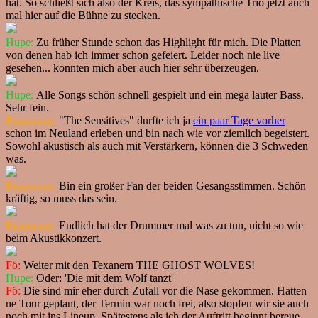
hat. So schließt sich also der Kreis, das sympathische Trio jetzt auch
mal hier auf die Bühne zu stecken.
Hupe:
Zu früher Stunde schon das Highlight für mich. Die Platten
von denen hab ich immer schon gefeiert. Leider noch nie live
gesehen... konnten mich aber auch hier sehr überzeugen.
Hupe:
Alle Songs schön schnell gespielt und ein mega lauter Bass.
Sehr fein.
Pepperann:
"The Sensitives" durfte ich ja
ein paar Tage vorher
schon im Neuland erleben und bin nach wie vor ziemlich begeistert.
Sowohl akustisch als auch mit Verstärkern, können die 3 Schweden
was.
Pepperann:
Bin ein großer Fan der beiden Gesangsstimmen. Schön
kräftig, so muss das sein.
Pepperann:
Endlich hat der Drummer mal was zu tun, nicht so wie
beim Akustikkonzert.
Fö:
Weiter mit den Texanern THE GHOST WOLVES!
Hupe:
Oder: 'Die mit dem Wolf tanzt'
Fö:
Die sind mir eher durch Zufall vor die Nase gekommen. Hatten
ne Tour geplant, der Termin war noch frei, also stopfen wir sie auch
noch mit ins Lineup. Spätestens als ich der Auftritt beginnt bereue