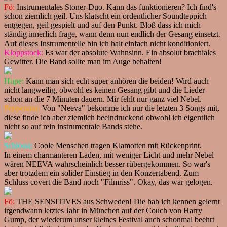
Fö:
Instrumentales Stoner-Duo. Kann das funktionieren? Ich find's
schon ziemlich geil. Uns klatscht ein ordentlicher Soundteppich
entgegen, geil gespielt und auf den Punkt. Bloß dass ich mich
ständig innerlich frage, wann denn nun endlich der Gesang einsetzt.
Auf dieses Instrumentelle bin ich halt einfach nicht konditioniert.
Kloppstock:
Es war der absolute Wahnsinn. Ein absolut brachiales
Gewitter. Die Band sollte man im Auge behalten!
Hupe:
Kann man sich echt super anhören die beiden! Wird auch
nicht langweilig, obwohl es keinen Gesang gibt und die Lieder
schon an die 7 Minuten dauern. Mir fehlt nur ganz viel Nebel.
Pepperann:
Von "Neeva" bekomme ich nur die letzten 3 Songs mit,
diese finde ich aber ziemlich beeindruckend obwohl ich eigentlich
nicht so auf rein instrumentale Bands stehe.
Schlossi:
Coole Menschen tragen Klamotten mit Rückenprint.
In einem charmanteren Laden, mit weniger Licht und mehr Nebel
wären NEEVA wahrscheinlich besser rübergekommen. So war's
aber trotzdem ein solider Einstieg in den Konzertabend. Zum
Schluss covert die Band noch "Filmriss". Okay, das war gelogen.
Fö:
THE SENSITIVES aus Schweden! Die hab ich kennen gelernt
irgendwann letztes Jahr in München auf der Couch von Harry
Gump, der wiederum unser kleines Festival auch schonmal beehrt