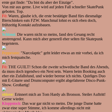
erste gut finde: "Da bist du aber der Einzige".
Von mir aus gerne. Live wird auf jeden Fall schneller SkatePunk
geboten. Top.
Fö:
Waren, glaube ich, die erste bestätigte Band fürs diesmalige
Bierschinken eats FZW. Manchmal lohnt es sich eben doch,
frühzeitig Kontakt aufzubauen.
Schlossi:
Die waren nicht so meins, fand den Gesang recht
anstrengend. Kann mich aber generell eher selten für Skatepunk
begeistern.
Pepperann:
"Narcolaptic" geht leider etwas an mir vorbei, da ich
mich festquatsche.
Fö:
THE GUILT! Schon die zweite schwedische Band des Abends,
da muss doch irgendwo ein Nest sein. Waren beim Booking auch
eher ein Zufallsfund, und wieder bereue ich nichts. Quirliges Duo
mit E-Gitarre und Drumcomputer ergibt abgefahrene Disco-Punk-
Show. Großartig!
ohlove:
Erinnert mich an Tom Hardy als Bronson. Steiler Auftritt!
Gerne wieder.
Kloppstock:
Das war gar nicht so meins. Die junge Dame hatte
zwar eine super Stimme, ich komme allerdings nicht mit