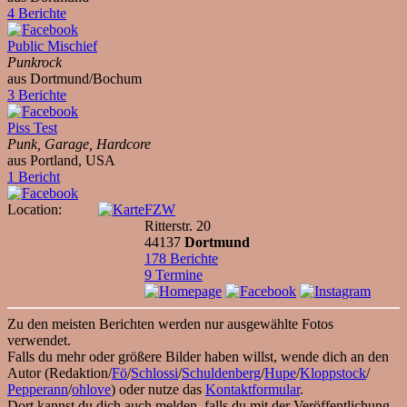
4 Berichte
Public Mischief
Punkrock
aus Dortmund/Bochum
3 Berichte
Piss Test
Punk, Garage, Hardcore
aus Portland, USA
1 Bericht
Location:
FZW
Ritterstr. 20
44137
Dortmund
178 Berichte
9 Termine
Zu den meisten Berichten werden nur ausgewählte Fotos
verwendet.
Falls du mehr oder größere Bilder haben willst, wende dich an den
Autor (Redaktion/
Fö
/
Schlossi
/
Schuldenberg
/
Hupe
/
Kloppstock
/
Pepperann
/
ohlove
) oder nutze das
Kontaktformular
.
Dort kannst du dich auch melden, falls du mit der Veröffentlichung