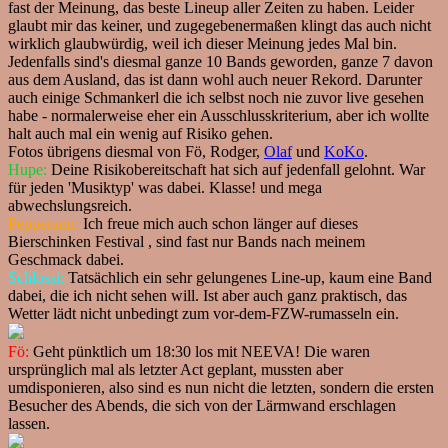
fast der Meinung, das beste Lineup aller Zeiten zu haben. Leider
glaubt mir das keiner, und zugegebenermaßen klingt das auch nicht
wirklich glaubwürdig, weil ich dieser Meinung jedes Mal bin.
Jedenfalls sind's diesmal ganze 10 Bands geworden, ganze 7 davon
aus dem Ausland, das ist dann wohl auch neuer Rekord. Darunter
auch einige Schmankerl die ich selbst noch nie zuvor live gesehen
habe - normalerweise eher ein Ausschlusskriterium, aber ich wollte
halt auch mal ein wenig auf Risiko gehen.
Fotos übrigens diesmal von Fö, Rodger,
Olaf
und
KoKo
.
Hupe:
Deine Risikobereitschaft hat sich auf jedenfall gelohnt. War
für jeden 'Musiktyp' was dabei. Klasse! und mega
abwechslungsreich.
Pepperann:
Ich freue mich auch schon länger auf dieses
Bierschinken Festival , sind fast nur Bands nach meinem
Geschmack dabei.
Schlossi:
Tatsächlich ein sehr gelungenes Line-up, kaum eine Band
dabei, die ich nicht sehen will. Ist aber auch ganz praktisch, das
Wetter lädt nicht unbedingt zum vor-dem-FZW-rumasseln ein.
Fö:
Geht pünktlich um 18:30 los mit NEEVA! Die waren
ursprünglich mal als letzter Act geplant, mussten aber
umdisponieren, also sind es nun nicht die letzten, sondern die ersten
Besucher des Abends, die sich von der Lärmwand erschlagen
lassen.