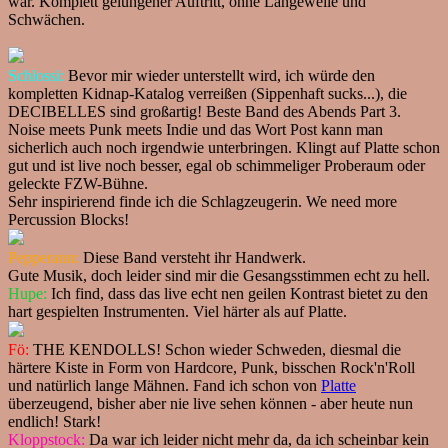
war. Komplett gelungener Auftritt, ohne Langeweile und
Schwächen.
Schlossi:
Bevor mir wieder unterstellt wird, ich würde den
kompletten Kidnap-Katalog verreißen (Sippenhaft sucks...), die
DECIBELLES sind großartig! Beste Band des Abends Part 3.
Noise meets Punk meets Indie und das Wort Post kann man
sicherlich auch noch irgendwie unterbringen. Klingt auf Platte schon
gut und ist live noch besser, egal ob schimmeliger Proberaum oder
geleckte FZW-Bühne.
Sehr inspirierend finde ich die Schlagzeugerin. We need more
Percussion Blocks!
Pepperann:
Diese Band versteht ihr Handwerk.
Gute Musik, doch leider sind mir die Gesangsstimmen echt zu hell.
Hupe:
Ich find, dass das live echt nen geilen Kontrast bietet zu den
hart gespielten Instrumenten. Viel härter als auf Platte.
Fö:
THE KENDOLLS! Schon wieder Schweden, diesmal die
härtere Kiste in Form von Hardcore, Punk, bisschen Rock'n'Roll
und natürlich lange Mähnen. Fand ich schon von
Platte
überzeugend, bisher aber nie live sehen können - aber heute nun
endlich! Stark!
Kloppstock:
Da war ich leider nicht mehr da, da ich scheinbar kein