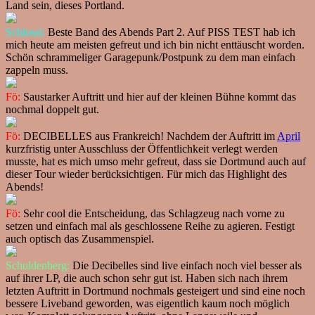
Land sein, dieses Portland.
Schlossi:
Beste Band des Abends Part 2. Auf PISS TEST hab ich
mich heute am meisten gefreut und ich bin nicht enttäuscht worden.
Schön schrammeliger Garagepunk/Postpunk zu dem man einfach
zappeln muss.
Fö:
Saustarker Auftritt und hier auf der kleinen Bühne kommt das
nochmal doppelt gut.
Fö:
DECIBELLES aus Frankreich! Nachdem der Auftritt im
April
kurzfristig unter Ausschluss der Öffentlichkeit verlegt werden
musste, hat es mich umso mehr gefreut, dass sie Dortmund auch auf
dieser Tour wieder berücksichtigen. Für mich das Highlight des
Abends!
Fö:
Sehr cool die Entscheidung, das Schlagzeug nach vorne zu
setzen und einfach mal als geschlossene Reihe zu agieren. Festigt
auch optisch das Zusammenspiel.
Schuldenberg:
Die Decibelles sind live einfach noch viel besser als
auf ihrer LP, die auch schon sehr gut ist. Haben sich nach ihrem
letzten Auftritt in Dortmund nochmals gesteigert und sind eine noch
bessere Liveband geworden, was eigentlich kaum noch möglich