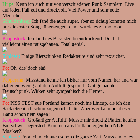
Hupe:
Kenn ich auch nur von verschiedenen Punk-Samplern. Live
auf jeden Fall gut und druckvoll. Viel Power und sehr nette
Menschen.
Schuldenberg:
Ich fand die auch super, aber so richtig konnten mich
nur die ersten Songs überzeugen, dann wurde es zu monoton.
Kloppstock:
Ich fand des Bassisten beeindruckend. Der hat
vielleicht einen rausgehauen. Total genial.
Schlossi:
Einige Bierschinken-Redakteure sind sehr textsicher.
Fö:
Oh, das' doch süß
Pepperann:
Missstand kenne ich bisher nur vom Namen her und war
daher ein wenig auf den Auftritt gespannt . Gut gemachter
Deutschpunk. Wirken sehr sympathisch die Herren.
Fö:
PISS TEST aus Portland kamen noch ins Lineup, als ich den
Sack eigentlich schon zugemacht hatte. Aber wer kann bei dieser
Band schon nein sagen?
Kloppstock:
Großartiger Auftritt! Musste mir direkt 2 Platten kaufen.
Bin schwer begeistert. Kommen aus Portland eigentlich NUR
Musiker?!
Schlossi:
Frag ich mich auch schon die ganze Zeit. Muss ein tolles