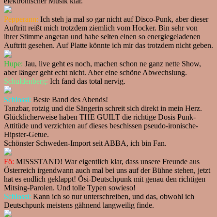
elektronischer Musik klar.
Pepperann:
Ich steh ja mal so gar nicht auf Disco-Punk, aber dieser
Auftritt reißt mich trotzdem ziemlich vom Hocker. Bin sehr von
ihrer Stimme angetan und habe selten einen so energiegeladenen
Auftritt gesehen. Auf Platte könnte ich mir das trotzdem nicht geben.
Hupe:
Jau, live geht es noch, machen schon ne ganz nette Show,
aber länger geht echt nicht. Aber eine schöne Abwechslung.
Schuldenberg:
Ich fand das total nervig.
Schlossi:
Beste Band des Abends!
Tanzbar, rotzig und die Sängerin schreit sich direkt in mein Herz.
Glücklicherweise haben THE GUILT die richtige Dosis Punk-
Attitüde und verzichten auf dieses beschissen pseudo-ironische-
Hipster-Getue.
Schönster Schweden-Import seit ABBA, ich bin Fan.
Fö:
MISSSTAND! War eigentlich klar, dass unsere Freunde aus
Österreich irgendwann auch mal bei uns auf der Bühne stehen, jetzt
hat es endlich geklappt! Ösi-Deutschpunk mit genau den richtigen
Mitsing-Parolen. Und tolle Typen sowieso!
Schlossi:
Kann ich so nur unterschreiben, und das, obwohl ich
Deutschpunk meistens gähnend langweilig finde.