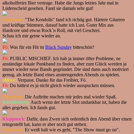
alkoholfreies Bier vertrage. Habe die Jungs letztes Jahr mal in
Lüdenscheid gesehen. Fand sie damals sehr gut!
Pepperann:
"The Kendolls" fand ich richtig gut. Härtere Gitarren
und kräftige Stimmen, darauf hatte ich Lust. Guter Mix aus
Hardcore und etwas Rock`n Roll, mit viel Geschrei.
Schau ich mir gerne wieder an.
Fö:
Was für ein Hit ist
Black Sunday
bitteschön?
Fö:
PUBLIC MISCHIEF. Ich hab ja immer öfter Probleme, ne
anständige lokale Punkband zu finden, aber zum Glück werden ja
immer wieder neue Bands gegründet. Die sind dann auch motiviert
genug, als letzte Band eines anstrengenden Abends zu spielen.
ohlove:
Verpasst. Danke für das Freibier, Fö.
Fö:
Du hättest es ja nicht gleich wieder ausspucken müssen.
Pepperann:
Die Auftritte machen mir jedes mal wieder Spaß.
Schuldenberg:
Auch wenn der letzte Slot undankbar ist, haben die
alles gegeben. Ich fands gut.
Kloppstock:
Dafür, dass Zwen sich ordentlich den Abend über einen
reingestellt hat, kann er aber noch gut stehen.
Pepperann:
Er weiß halt wie es geht, "The Show must go on".