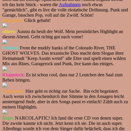
ich das kein Stück - waren die
Aufnahmen
noch etwas
"gemächlich", gibt es live die volle ekstatische Dröhnung. Punk und
Garage, bisschen Pop, voll auf die Zwölf. Schön!
Pepperann:
Glück gehabt!
ohlove:
Auuuu da heult der Wolf. Mein persönliches Highlight an
diesem Abend. Geht richtig gut nach vorne!
Schlossi:
From the muddy banks of the Colorado River, THE
GHOST WOLVES. Das texanische Duo macht dem Slogan ihrer
Heimatstadt "Keep Austin weird" alle Ehre und spielt einen wilden
Mix aus Blues, Garagerock und Punk, live kann das einiges.
Kloppstock:
Es ist schon cool, dass nur 2 Leutchen den Saal zum
Beben bringen.
Pepperann:
Hier geht es richtig zur Sache. Bin echt begeistert.
Auch wenn ich zwischendurch ihre Stimme in den Ansagen leicht
anstrengend finde, aber in den Songs passt es einfach! Zählt auch zu
meinen Highlights.
Hupe:
NARCOLAPTIC! Ich fand die erste CD von denen super.
Die zweite kannte ich nicht. Jetzt kenn ich sie. Die ist auch super.
Allerdings wurde ich von dem Sänger dafür belächelt, dass ich die