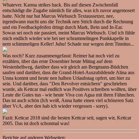
Whatever. Karma strikes back. Bis auf diesen Zwischenfall
entschädigt die Zugabe nämlich für alles, was ich zuvor angemosert
hatte. Nicht nur hat Marcus Wiebusch Textaussetzer, nee,
irgendwann macht uns die Technik nen Strich durch die Rechnung
und ein Feedbackpfeifen dringt durch Mark, Bein und In-Ear.
Sowas sei noch nie passiert, meint Marcus Wiebusch. Und ich fühle
mich endlich wieder wie bei ner schrammelingen Punkkapelle in
nem schimmeligen Keller! Juhu! Schade nur wegen dem Tinnitus...
Was noch? Kurz zusammengefasst: Reimer hat noch viel zu
erzählen, über das erste Dosenbier heute Mittag auf dem
Westenhellweg, darüber dass wir gleich am Bergmann-Büdchen
saufen und darüber, dass die Grand-Hotel-Auszubildende Alina aus
Unna kommt und heute nen halben Urlaubstag opfert, um hier zu
sein. Und darüber, dass "Den Revolver entsichern" geschrieben
wurde, als Kettcar mal endlich was Positives schreiben wollten, über
Leute die Gutes tun - wie heute Viva con Agua mit ihren Fähnchen.
Das ist auch schön (Ich weiß, Anna hatte einen viel schöneren Satz
über VcA, aber den hab ich wieder vergessen - sorry).
Fazit: Kettcar 2018 sind die besten Kettcar seit, sagen wir, Kettcar
2005. Das ist doch schonmal was!
Berichte auf anderen Webseiten: