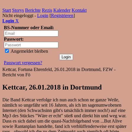
Start
Storys
Berichte
Rezis
Kalender
Kontakt
Nicht eingeloggt -
Login
[
Registrieren
]
Login
X
BS-Nummer oder Email:
Passwort:
Angemeldet bleiben
Passwort vergessen?
Kettcar, Fortuna Ehrenfeld, 26.01.2018 in Dortmund, FZW -
Bericht von Fö
Kettcar, 26.01.2018 in Dortmund
Die Band Kettcar verfolge ich nun auch schon ne ganze Weile,
nämlich so ungefähr seit 16 Jahren, als ich im sagenumwobenen
Internet (den Schwachsinn gibt's tatsächlich immer noch!) auf eine
Mp3 des Stückes "Wäre er echt" stieß und direkt hin und weg war.
Dass es sich dabei um die quasi-Nachfolgeband von ...But Alive
sowie Rantanplan handelte, fand ich verblüffenderweise erst später
raus - obwohl ich die zu dem Zeitpunkt auch ziemlich oft hörte.