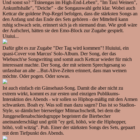
Und sonst so? "Tränengas im High-End-Leben", "Im Taxi Weinen",
Ankunftshalle", "Deiche" - die Songauswahl geht klar. Wobei auch
Kettcar die goldene Pop-Regel befolgen, dass die stärksten Songs an
den Anfang und das Ende des Sets gehören - der Mittelteil kann
ruhig schwach sein, erinnert sich ja eh niemand dran. Wie groß wäre
der Aufschrei, hätten sie den Emo-Block zur Zugabe gespielt.
Uiuiui...
Dafür gibt es zur Zugabe "Der Tag wird kommen"! Huiuiui, ein
quasi-Cover von Marcus' Solo-Album. Der Song, der das
Wiebusch'se Songwriting und somit auch Kettcar wieder für mich
interessant machte. Der Song, der mit seinem Sprechgesang so
unfassbar an alte ...But-Alive-Zeiten erinnert, dass man weinen
möchte. Oder pogen. Oder sowas.
Ist auch einfach ein Gänsehaut-Song. Damit die aber nicht zu
extrem wirkt, kommt es zur ersten und einzigen Publikums-
Interaktion des Abends - wir sollen so Hiphop-mäßig mit den Armen
schwanken. Boah ey. Was soll man dazu sagen? Das ist so Stadion-
Style, so dämlicher bierseeliger Mitmachscheiß, bei dem die
Junggesellenabschiedsgruppe begeistert die Bierbecher
aneinanderschlägt und grölt "ey geil, höhö, wie die Hiphopper,
höhö, voll witzig". Puh. Einer der stärksten Songs des Sets, gepaart
mit dem Tiefpunkt des Abends.