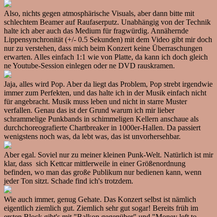
Also, nichts gegen atmosphärische Visuals, aber dann bitte mit
schlechtem Beamer auf Raufaserputz. Unabhängig von der Technik
halte ich aber auch das Medium für fragwürdig. Annähernde
Lippensynchronität (+/- 0.5 Sekunden) mit dem Video gibt mir doch
nur zu verstehen, dass mich beim Konzert keine Überraschungen
erwarten. Alles einfach 1:1 wie von Platte, da kann ich doch gleich
ne Youtube-Session einlegen oder ne DVD rauskramen.
Jaja, alles wird Pop. Aber da liegt das Problem, Pop strebt irgendwie
immer zum Perfekten, und das halte ich in der Musik einfach nicht
für angebracht. Musik muss leben und nicht in starre Muster
verfallen. Genau das ist der Grund warum ich mir lieber
schrammelige Punkbands in schimmeligen Kellern anschaue als
durchchoreografierte Chartbreaker in 1000er-Hallen. Da passiert
wenigstens noch was, da lebt was, das ist unvorhersehbar.
Aber egal. Soviel nur zu meiner kleinen Punk-Welt. Natürlich ist mir
klar, dass sich Kettcar mittlerweile in einer Größenordnung
befinden, wo man das große Publikum nur bedienen kann, wenn
jeder Ton sitzt. Schade find ich's trotzdem.
Wie auch immer, genug Gehate. Das Konzert selbst ist nämlich
eigentlich ziemlich gut. Ziemlich sehr gut sogar! Bereits früh im
ersten Block gibt's mit "Balkon gegenüber" und "Money left to