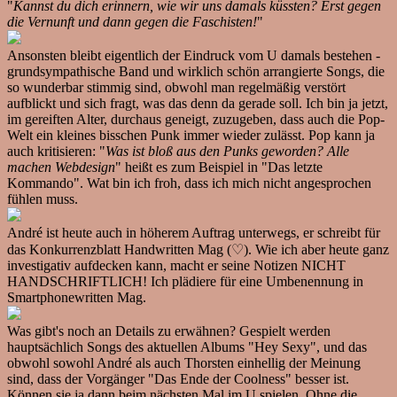
"
Kannst du dich erinnern, wie wir uns damals küssten? Erst gegen
die Vernunft und dann gegen die Faschisten!
"
Ansonsten bleibt eigentlich der Eindruck vom U damals bestehen -
grundsympathische Band und wirklich schön arrangierte Songs, die
so wunderbar stimmig sind, obwohl man regelmäßig verstört
aufblickt und sich fragt, was das denn da gerade soll. Ich bin ja jetzt,
im gereiften Alter, durchaus geneigt, zuzugeben, dass auch die Pop-
Welt ein kleines bisschen Punk immer wieder zulässt. Pop kann ja
auch kritisieren: "
Was ist bloß aus den Punks geworden? Alle
machen Webdesign
" heißt es zum Beispiel in "Das letzte
Kommando". Wat bin ich froh, dass ich mich nicht angesprochen
fühlen muss.
André ist heute auch in höherem Auftrag unterwegs, er schreibt für
das Konkurrenzblatt Handwritten Mag (♡). Wie ich aber heute ganz
investigativ aufdecken kann, macht er seine Notizen NICHT
HANDSCHRIFTLICH! Ich plädiere für eine Umbenennung in
Smartphonewritten Mag.
Was gibt's noch an Details zu erwähnen? Gespielt werden
hauptsächlich Songs des aktuellen Albums "Hey Sexy", und das
obwohl sowohl André als auch Thorsten einhellig der Meinung
sind, dass der Vorgänger "Das Ende der Coolness" besser ist.
Können sie ja dann beim nächsten Mal im U spielen. Ohne die