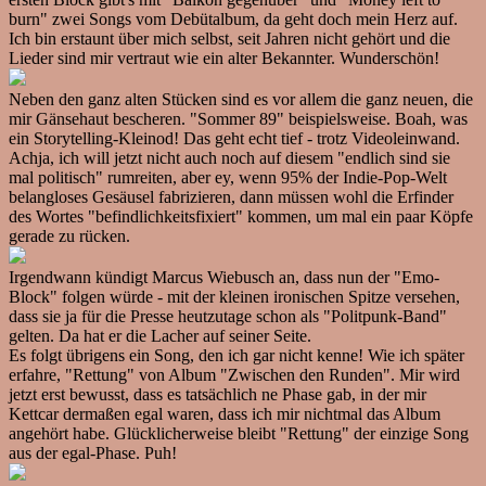
burn" zwei Songs vom Debütalbum, da geht doch mein Herz auf.
Ich bin erstaunt über mich selbst, seit Jahren nicht gehört und die
Lieder sind mir vertraut wie ein alter Bekannter. Wunderschön!
Neben den ganz alten Stücken sind es vor allem die ganz neuen, die
mir Gänsehaut bescheren. "Sommer 89" beispielsweise. Boah, was
ein Storytelling-Kleinod! Das geht echt tief - trotz Videoleinwand.
Achja, ich will jetzt nicht auch noch auf diesem "endlich sind sie
mal politisch" rumreiten, aber ey, wenn 95% der Indie-Pop-Welt
belangloses Gesäusel fabrizieren, dann müssen wohl die Erfinder
des Wortes "befindlichkeitsfixiert" kommen, um mal ein paar Köpfe
gerade zu rücken.
Irgendwann kündigt Marcus Wiebusch an, dass nun der "Emo-
Block" folgen würde - mit der kleinen ironischen Spitze versehen,
dass sie ja für die Presse heutzutage schon als "Politpunk-Band"
gelten. Da hat er die Lacher auf seiner Seite.
Es folgt übrigens ein Song, den ich gar nicht kenne! Wie ich später
erfahre, "Rettung" von Album "Zwischen den Runden". Mir wird
jetzt erst bewusst, dass es tatsächlich ne Phase gab, in der mir
Kettcar dermaßen egal waren, dass ich mir nichtmal das Album
angehört habe. Glücklicherweise bleibt "Rettung" der einzige Song
aus der egal-Phase. Puh!