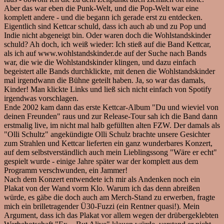
Aber das war eben die Punk-Welt, und die Pop-Welt war eine
komplett andere - und die begann ich gerade erst zu entdecken.
Eigentlich sind Kettcar schuld, dass ich auch ab und zu Pop und
Indie nicht abgeneigt bin. Oder waren doch die Wohlstandskinder
schuld? Ah doch, ich weiß wieder: Ich stieß auf die Band Kettcar,
als ich auf www.wohlstandskinder.de auf der Suche nach Bands
war, die wie die Wohlstandskinder klingen, und dazu einfach
begeistert alle Bands durchklickte, mit denen die Wohlstandskinder
mal irgendwann die Bühne geteilt haben. Ja, so war das damals,
Kinder! Man klickte Links und ließ sich nicht einfach von Spotify
irgendwas vorschlagen.
Ende 2002 kam dann das erste Kettcar-Album "Du und wieviel von
deinen Freunden" raus und zur Release-Tour sah ich die Band dann
erstmalig live, im nicht mal halb gefüllten alten FZW. Der damals als
"Olli Schultz" angekündigte Olli Schulz brachte unsere Gesichter
zum Strahlen und Kettcar lieferten ein ganz wunderbares Konzert,
auf dem selbstverständlich auch mein Lieblingssong "Wäre er echt"
gespielt wurde - einige Jahre später war der komplett aus dem
Programm verschwunden, ein Jammer!
Nach dem Konzert entwendete ich mir als Andenken noch ein
Plakat von der Wand vorm Klo. Warum ich das denn abreißen
würde, es gäbe die doch auch am Merch-Stand zu erwerben, fragte
mich ein brilletragender Ü30-Fuzzi (ein Rentner quasi!). Mein
Argument, dass ich das Plakat vor allem wegen der drübergeklebten