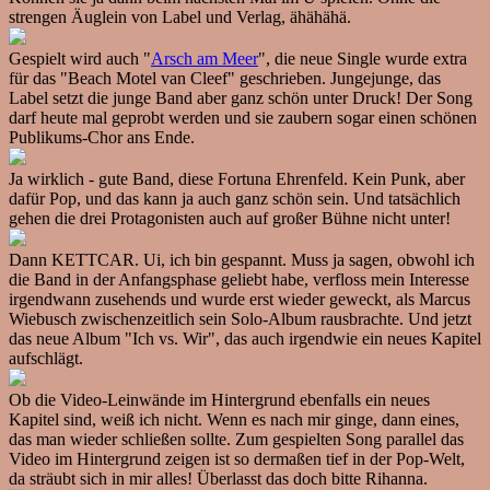
strengen Äuglein von Label und Verlag, ähähähä.
Gespielt wird auch "
Arsch am Meer
", die neue Single wurde extra
für das "Beach Motel van Cleef" geschrieben. Jungejunge, das
Label setzt die junge Band aber ganz schön unter Druck! Der Song
darf heute mal geprobt werden und sie zaubern sogar einen schönen
Publikums-Chor ans Ende.
Ja wirklich - gute Band, diese Fortuna Ehrenfeld. Kein Punk, aber
dafür Pop, und das kann ja auch ganz schön sein. Und tatsächlich
gehen die drei Protagonisten auch auf großer Bühne nicht unter!
Dann KETTCAR. Ui, ich bin gespannt. Muss ja sagen, obwohl ich
die Band in der Anfangsphase geliebt habe, verfloss mein Interesse
irgendwann zusehends und wurde erst wieder geweckt, als Marcus
Wiebusch zwischenzeitlich sein Solo-Album rausbrachte. Und jetzt
das neue Album "Ich vs. Wir", das auch irgendwie ein neues Kapitel
aufschlägt.
Ob die Video-Leinwände im Hintergrund ebenfalls ein neues
Kapitel sind, weiß ich nicht. Wenn es nach mir ginge, dann eines,
das man wieder schließen sollte. Zum gespielten Song parallel das
Video im Hintergrund zeigen ist so dermaßen tief in der Pop-Welt,
da sträubt sich in mir alles! Überlasst das doch bitte Rihanna.