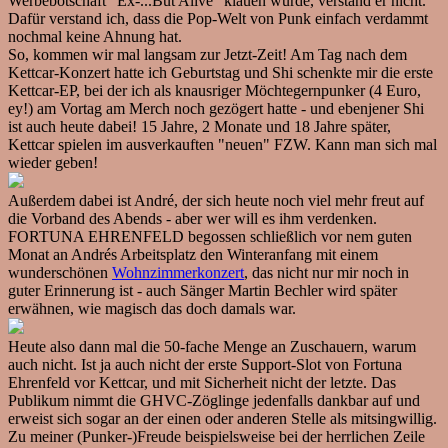
Werbebotschaft "Ex-...But Alive" klauen würde, verstand er nicht.
Dafür verstand ich, dass die Pop-Welt von Punk einfach verdammt
nochmal keine Ahnung hat.
So, kommen wir mal langsam zur Jetzt-Zeit! Am Tag nach dem
Kettcar-Konzert hatte ich Geburtstag und Shi schenkte mir die erste
Kettcar-EP, bei der ich als knausriger Möchtegernpunker (4 Euro,
ey!) am Vortag am Merch noch gezögert hatte - und ebenjener Shi
ist auch heute dabei! 15 Jahre, 2 Monate und 18 Jahre später,
Kettcar spielen im ausverkauften "neuen" FZW. Kann man sich mal
wieder geben!
Außerdem dabei ist André, der sich heute noch viel mehr freut auf
die Vorband des Abends - aber wer will es ihm verdenken.
FORTUNA EHRENFELD begossen schließlich vor nem guten
Monat an Andrés Arbeitsplatz den Winteranfang mit einem
wunderschönen
Wohnzimmerkonzert
, das nicht nur mir noch in
guter Erinnerung ist - auch Sänger Martin Bechler wird später
erwähnen, wie magisch das doch damals war.
Heute also dann mal die 50-fache Menge an Zuschauern, warum
auch nicht. Ist ja auch nicht der erste Support-Slot von Fortuna
Ehrenfeld vor Kettcar, und mit Sicherheit nicht der letzte. Das
Publikum nimmt die GHVC-Zöglinge jedenfalls dankbar auf und
erweist sich sogar an der einen oder anderen Stelle als mitsingwillig.
Zu meiner (Punker-)Freude beispielsweise bei der herrlichen Zeile