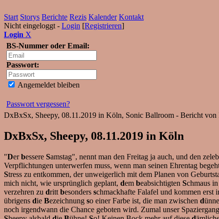
Start
Storys
Berichte
Rezis
Kalender
Kontakt
Nicht eingeloggt -
Login
[
Registrieren
]
Login
X
BS-Nummer oder Email:
Passwort:
Angemeldet bleiben
Passwort vergessen?
DxBxSx, Sheepy, 08.11.2019 in Köln, Sonic Ballroom - Bericht von
DxBxSx, Sheepy, 08.11.2019 in Köln
"
D
er
b
essere
S
amstag", nennt man den Freitag ja auch, und den zelebr
Verpflichtungen unterwerfen muss, wenn man seinen Ehrentag begeht.
S
tress zu entkommen, der unweigerlich mit dem Planen von Geburtst
mich nicht, wie ursprünglich geplant,
d
em
b
eabsichtigten
S
chmaus in 
verzehren zu
d
ritt
b
esonders
s
chmackhafte Falafel und kommen erst 
übrigens
d
ie
B
ezeichnung
s
o einer Farbe ist, die man zwischen
d
ünn
noch irgendwann die Chance geboten wird. Zumal unser Spaziergan
S
heepy alsbald
d
ie
B
ühne!
S
o! Keinen Bock mehr auf diese
d
ämlich