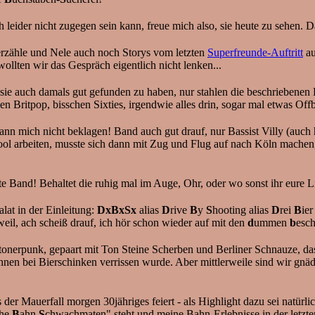
h leider nicht zugegen sein kann, freue mich also, sie heute zu sehen. D
erzähle und Nele auch noch Storys vom letzten
Superfreunde-Auftritt
au
ollten wir das Gespräch eigentlich nicht lenken...
 sie auch damals gut gefunden zu haben, nur stahlen die beschriebenen
 Britpop, bisschen Sixties, irgendwie alles drin, sogar mal etwas Offbe
nn mich nicht beklagen! Band auch gut drauf, nur Bassist Villy (auch 
pool arbeiten, musste sich dann mit Zug und Flug auf nach Köln machen
te Band! Behaltet die ruhig mal im Auge, Ohr, oder wo sonst ihr eure 
alat in der Einleitung:
DxBxSx
alias
D
rive
B
y
S
hooting alias
D
rei
B
ie
eil, ach scheiß drauf, ich hör schon wieder auf mit den
d
ummen
b
esc
s Stonerpunk, gepaart mit Ton Steine Scherben und Berliner Schnauze, d
ihnen bei Bierschinken verrissen wurde. Aber mittlerweile sind wir gnä
ss der Mauerfall morgen 30jähriges feiert - als Highlight dazu sei natürl
che
B
ahn
S
chwachmaten" steht und meine Bahn-Erlebnisse in der letzten