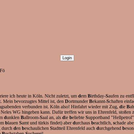
 Fö
iere ich heute in Köln. Nicht zuletzt, um
d
em
B
irthday-
S
aufen zu entf
 Mein bevorzugtes Mittel ist, den
D
ortmunder
B
ekannt
-S
chaften einfa
agsabenden verbunden ist. Köln also! Hinfahrt wieder mit Zug,
d
ie
B
a
Neles WG hingeben kann. Dafür treffen wir uns in Ehrenfeld, stoßen zu
im
d
unklen
B
allroom-
S
aal an, als
d
ie
b
eliebte
S
upportband "Hellpetrol" 
em
b
lauen
S
amt und türkis findet) aber
d
urchaus
b
eachtlich,
s
chade abe
g durch
d
en
b
eschaulichen
S
tadtteil Ehrenfeld auch
d
urchgehend
b
eson
e
B
uchstaben-
S
ucherei!