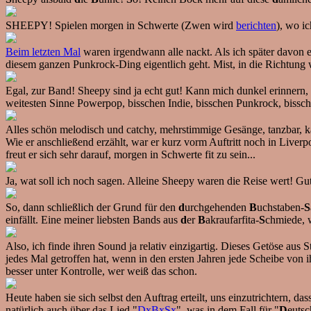
SHEEPY! Spielen morgen in Schwerte (Zwen wird
berichten
), wo ic
Beim letzten Mal
waren irgendwann alle nackt. Als ich später davon 
diesem ganzen Punkrock-Ding eigentlich geht. Mist, in die Richtung w
Egal, zur Band! Sheepy sind ja echt gut! Kann mich dunkel erinnern,
weitesten Sinne Powerpop, bisschen Indie, bisschen Punkrock, bisschen
Alles schön melodisch und catchy, mehrstimmige Gesänge, tanzbar, ka
Wie er anschließend erzählt, war er kurz vorm Auftritt noch in Liver
freut er sich sehr darauf, morgen in Schwerte fit zu sein...
Ja, wat soll ich noch sagen. Alleine Sheepy waren die Reise wert! Gu
So, dann schließlich der Grund für den
d
urchgehenden
B
uchstaben-
S
einfällt. Eine meiner liebsten Bands aus
d
er
B
akraufarfita-
S
chmiede, w
Also, ich finde ihren Sound ja relativ einzigartig. Dieses Getöse au
jedes Mal getroffen hat, wenn in den ersten Jahren jede Scheibe von 
besser unter Kontrolle, wer weiß das schon.
Heute haben sie sich selbst den Auftrag erteilt, uns einzutrichtern, da
natürlich auch über das Lied "
DxBxSx
", was in dem Fall für "
D
euts