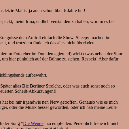
as letzte Mal ist ja auch schon über 6 Jahre her!
spackt, meint Irina, endlich verstanden zu haben, worum es bei
 Ereignisse dem Auftritt einfach die Show. Sheepy machen im
at, und trotzdem finde ich das alles nicht überladen.
hier im Foto eher im Dunklen agierend) wirkt etwas neben der Spur.
, um hier pünktlich auf der Bühne zu stehen. Respekt! Aber dafür
Lieblingsbands aufbewahrt.
r
S
päter alias
D
ie
B
erliner
S
trolche, oder was euch sonst noch so
heuerten
S
cheiß-Abkürzungen!!
as hat bei mir irgendwie nen Nerv getroffen. Genauso wie es mich
diger, oder die Musik besser geworden, oder ich hab meine Leute
ich der Song "
Die Wende
" zu empfehlen. Persönlich freue ich mich
 Zeit ganz gut unter einen Hut bringt.