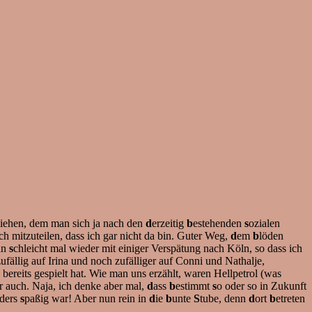
liehen, dem man sich ja nach den
d
erzeitig
b
estehenden
s
ozialen
ch mitzuteilen, dass ich gar nicht da bin. Guter Weg,
d
em
b
löden
hn
s
chleicht mal wieder mit einiger Verspätung nach Köln, so dass ich
fällig auf Irina und noch zufälliger auf Conni und Nathalje,
bereits gespielt hat. Wie man uns erzählt, waren Hellpetrol (was
r auch. Naja, ich denke aber mal,
d
ass
b
estimmt
s
o oder so in Zukunft
ders
s
paßig war! Aber nun rein in
d
ie
b
unte
S
tube, denn
d
ort
b
etreten