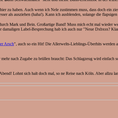
is hier zu haben. Auch wenn ich Nele zustimmen muss, dass doch ein zi
esser als ausziehen (haha!). Kann ich ausblenden, solange die flapsige
rch Mark und Bein. Großartige Band! Muss mich echt mal wieder weiter 
der damaligen Label-Besprechung hab ich auch nur "Neue Dxbxsx? Kla
er Arsch
", auch so ein Hit! Die Allerwelts-Lieblings-Überhits werden 
er mehr nach Zugabe zu brüllen braucht: Das Schlagzeug wird einfach 
 Abend! Lohnt sich halt doch mal, so ne Reise nach Köln. Aber allzu l