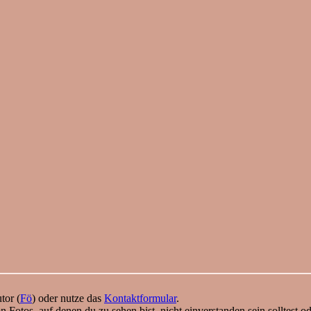
tor (
Fö
) oder nutze das
Kontaktformular
.
n Fotos, auf denen du zu sehen bist, nicht einverstanden sein solltest o