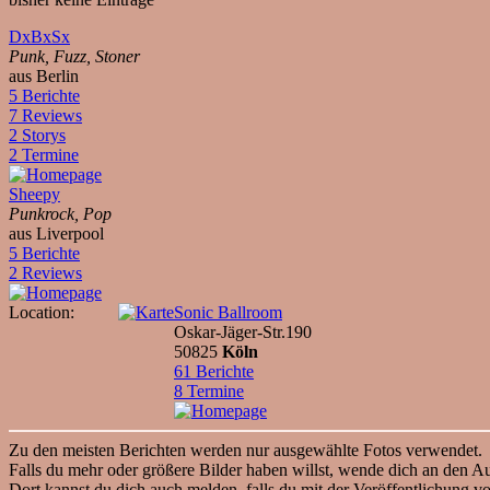
DxBxSx
Punk, Fuzz, Stoner
aus Berlin
5 Berichte
7 Reviews
2 Storys
2 Termine
Sheepy
Punkrock, Pop
aus Liverpool
5 Berichte
2 Reviews
Location:
Sonic Ballroom
Oskar-Jäger-Str.190
50825
Köln
61 Berichte
8 Termine
Zu den meisten Berichten werden nur ausgewählte Fotos verwendet.
Falls du mehr oder größere Bilder haben willst, wende dich an den Au
Dort kannst du dich auch melden, falls du mit der Veröffentlichung vo