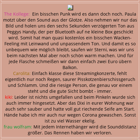
The Kollege:
Ein bisschen Punk wird es dann doch noch. Paula
motzt über den Sound aus der Glotze. Also nehmen wir nur das
Bild und holen uns den sechs Sekunden verzögerten Ton aus
Peggys Handy, der per Bluetooth auf ne kleine Box geschickt
wird. Somit hat man quasi kostenlos ein bisschen Wacken-
Feeling mit Leinwand und unpassendem Ton. Und damit es so
unbequem wie möglich bleibt, saufen wir Sterni, was wir uns
beim nächsten Mal aber noch schön warm machen. Und für
jede Flasche schmeißen wir dann einfach zwei Euro übern
Balkon.
Carolita:
Einfach klasse diese Streamingkonzerte, fehlt
eigentlich nur noch Regen, saurer Pisskotzenbierschissgeruch
und Schlamm. Und die riesige Person, die genau vor einem
steht und die gute Sicht bombt - immer.
kiki:
Leider ist nichts umgefallen und beim Pinkeln wurde sich
auch immer hingesetzt. Aber das Dixi in eurer Wohnung war
auch sehr sauber und hatte voll gut riechende Seife am Start.
Hände habe ich mir auch nur wegen Corona gewaschen. Sonst
ist zu viel Wasser ekelig.
frau wolfram:
Mit jedem Internethänger wird die Sounddistanz
größer. Das Rennen haben wir verloren.