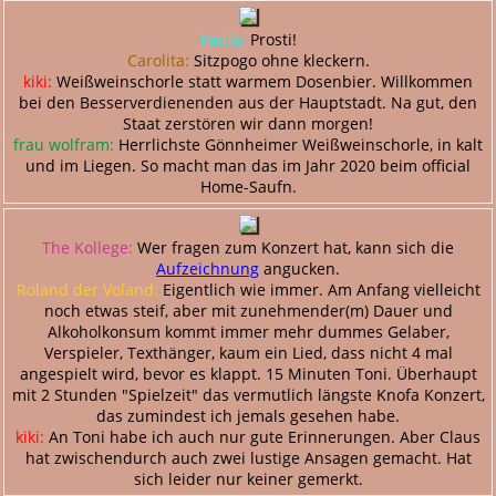
Paula:
Prosti!
Carolita:
Sitzpogo ohne kleckern.
kiki:
Weißweinschorle statt warmem Dosenbier. Willkommen
bei den Besserverdienenden aus der Hauptstadt. Na gut, den
Staat zerstören wir dann morgen!
frau wolfram:
Herrlichste Gönnheimer Weißweinschorle, in kalt
und im Liegen. So macht man das im Jahr 2020 beim official
Home-Saufn.
The Kollege:
Wer fragen zum Konzert hat, kann sich die
Aufzeichnung
angucken.
Roland der Voland:
Eigentlich wie immer. Am Anfang vielleicht
noch etwas steif, aber mit zunehmender(m) Dauer und
Alkoholkonsum kommt immer mehr dummes Gelaber,
Verspieler, Texthänger, kaum ein Lied, dass nicht 4 mal
angespielt wird, bevor es klappt. 15 Minuten Toni. Überhaupt
mit 2 Stunden "Spielzeit" das vermutlich längste Knofa Konzert,
das zumindest ich jemals gesehen habe.
kiki:
An Toni habe ich auch nur gute Erinnerungen. Aber Claus
hat zwischendurch auch zwei lustige Ansagen gemacht. Hat
sich leider nur keiner gemerkt.