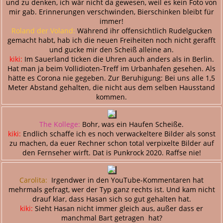
und zu denken, ich wär nicht da gewesen, weil es kein Foto von
mir gab. Erinnerungen verschwinden, Bierschinken bleibt für
immer!
Roland der Voland:
Während ihr offensichtlich Rudelgucken
gemacht habt, hab ich die neuen Freiheiten noch nicht gerafft
und gucke mir den Scheiß alleine an.
kiki:
Im Sauerland ticken die Uhren auch anders als in Berlin.
Hat man ja beim Vollidioten-Treff im Urbanhafen gesehen. Als
hätte es Corona nie gegeben. Zur Beruhigung: Bei uns alle 1,5
Meter Abstand gehalten, die nicht aus dem selben Hausstand
kommen.
The Kollege:
Bohr, was ein Haufen Scheiße.
kiki:
Endlich schaffe ich es noch verwackeltere Bilder als sonst
zu machen, da euer Rechner schon total verpixelte Bilder auf
den Fernseher wirft. Dat is Punkrock 2020. Raffse nie!
Carolita:
Irgendwer in den YouTube-Kommentaren hat
mehrmals gefragt, wer der Typ ganz rechts ist. Und kam nicht
drauf klar, dass Hasan sich so gut gehalten hat.
kiki:
Sieht Hasan nicht immer gleich aus, außer dass er
manchmal Bart getragen hat?