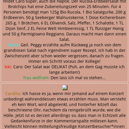
findet Caro super, auch die Haptik. Der Rucola-Erdbeersalat mit
Brotchips hat eine Zubereitungszeit von 25 Minuten. Für 4
Personen benötigt man 125g Bio Rucola, 1 Bio Salatgurke, 200 g
Erdbeeren, 50 g Seeberger Walnusskerne, 1 Dose Kichererbsen
265 g, 1 Brötchen, 6 EL Olivenöl, Salz, Pfeffer, 1 Schalotte, 1 TL
Dijon Senf, 2 EL Feine Welt Himbeeressig, 1 TL flüssiger Honig
und 50 g Parmigioano Reggiano. Daraus macht man dann einen
Salat.
Paula:
Geil. Peggy erzählte aufm Rückweg ja noch von dem
grandiosen Salat nach irgendnem super Rezept. Ich hab in der
Zwischenzeit aber schon wieder vergessen, danach zu fragen.
Immer ein Schritt voraus der Kollege!
kiki:
Caro: Der Salat war DELIKAT (Puh, an dem Gag musste ich
lange arbeiten!)
frau wolfram:
Den lass ich mal so stehen...
Carolita:
Ich hasse es ja, wenn mir jemand auf einem Konzert
unbedingt währenddessen etwas erzählen muss. Man versteht
eh kein Wort, wird abgelenkt, und hinterher kitzelt das
beschrieene Ohr, nachdem da reingebrüllt wurde, wie die
Hölle. Jetzt ist es derzeit allerdings so, dass man in Echtzeit alle
Gedankenfürze in der Kommentarspalte mitlesen kann.
Vielleicht können mitteilungsfreudige Konzertbesucher*innen