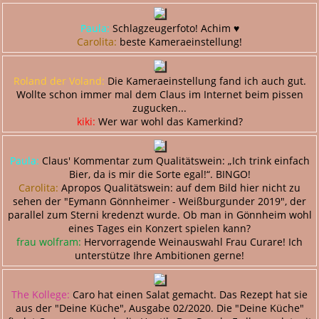
Paula:
Schlagzeugerfoto! Achim ♥️
Carolita:
beste Kameraeinstellung!
Roland der Voland:
Die Kameraeinstellung fand ich auch gut.
Wollte schon immer mal dem Claus im Internet beim pissen
zugucken...
kiki:
Wer war wohl das Kamerkind?
Paula:
Claus' Kommentar zum Qualitätswein: „Ich trink einfach
Bier, da is mir die Sorte egal!“. BINGO!
Carolita:
Apropos Qualitätswein: auf dem Bild hier nicht zu
sehen der "Eymann Gönnheimer - Weißburgunder 2019", der
parallel zum Sterni kredenzt wurde. Ob man in Gönnheim wohl
eines Tages ein Konzert spielen kann?
frau wolfram:
Hervorragende Weinauswahl Frau Curare! Ich
unterstütze Ihre Ambitionen gerne!
The Kollege:
Caro hat einen Salat gemacht. Das Rezept hat sie
aus der "Deine Küche", Ausgabe 02/2020. Die "Deine Küche"