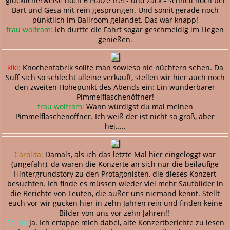
glücklicherweise noch 6 Plätze frei - und zack - schnell noch bei
Bart und Gesa mit rein gesprungen. Und somit gerade noch
pünktlich im Ballroom gelandet. Das war knapp!
frau wolfram:
Ich durfte die Fahrt sogar geschmeidig im Liegen
genießen.
kiki:
Knochenfabrik sollte man sowieso nie nüchtern sehen. Da
Suff sich so schlecht alleine verkauft, stellen wir hier auch noch
den zweiten Höhepunkt des Abends ein: Ein wunderbarer
Pimmelflaschenöffner!
frau wolfram:
Wann würdigst du mal meinen
Pimmelflaschenöffner. Ich weiß der ist nicht so groß, aber
hej.....
Carolita:
Damals, als ich das letzte Mal hier eingeloggt war
(ungefähr), da waren die Konzerte an sich nur die beiläufige
Hintergrundstory zu den Protagonisten, die dieses Konzert
besuchten. Ich finde es müssen wieder viel mehr Saufbilder in
die Berichte von Leuten, die außer uns niemand kennt. Stellt
euch vor wir gucken hier in zehn Jahren rein und finden keine
Bilder von uns vor zehn Jahren!!
Paula:
Ja. Ich ertappe mich dabei, alte Konzertberichte zu lesen