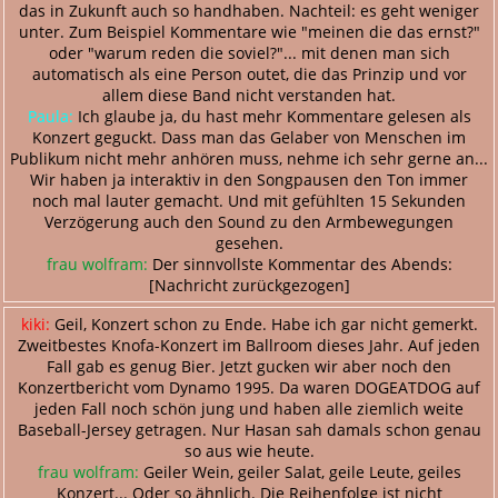
das in Zukunft auch so handhaben. Nachteil: es geht weniger
unter. Zum Beispiel Kommentare wie "meinen die das ernst?"
oder "warum reden die soviel?"... mit denen man sich
automatisch als eine Person outet, die das Prinzip und vor
allem diese Band nicht verstanden hat.
Paula:
Ich glaube ja, du hast mehr Kommentare gelesen als
Konzert geguckt. Dass man das Gelaber von Menschen im
Publikum nicht mehr anhören muss, nehme ich sehr gerne an...
Wir haben ja interaktiv in den Songpausen den Ton immer
noch mal lauter gemacht. Und mit gefühlten 15 Sekunden
Verzögerung auch den Sound zu den Armbewegungen
gesehen.
frau wolfram:
Der sinnvollste Kommentar des Abends:
[Nachricht zurückgezogen]
kiki:
Geil, Konzert schon zu Ende. Habe ich gar nicht gemerkt.
Zweitbestes Knofa-Konzert im Ballroom dieses Jahr. Auf jeden
Fall gab es genug Bier. Jetzt gucken wir aber noch den
Konzertbericht vom Dynamo 1995. Da waren DOGEATDOG auf
jeden Fall noch schön jung und haben alle ziemlich weite
Baseball-Jersey getragen. Nur Hasan sah damals schon genau
so aus wie heute.
frau wolfram:
Geiler Wein, geiler Salat, geile Leute, geiles
Konzert... Oder so ähnlich. Die Reihenfolge ist nicht