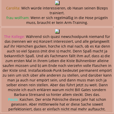
Carolita:
Mich würde interessieren, ob Hasan seinen Bizeps
trainiert.
frau wolfram:
Wenn er sich regelmäßig in die Hose prügeln
muss, braucht er kein Arm-Training.
The Kollege:
Während sich quasi newschoolpunk niemand für
das (nennen wir es) Konzert interessiert, und alle gelangweilt
auf ihr Hörnchen gucken, horche ich mal nach, ob es Kai denn
auch so viel Spasss (mit drei s) macht. Denn Spaß macht ja
bekanntlich Spaß. Und als Fachmann fällt ihm auf, dass a) die
zum ersten Mal in ihrem Leben die Kiste Bühnenbier alleine
saufen müssen und b) am Ende noch vierzehn volle Flaschen in
der Kiste sind. Instafacebook-Punk bedeutet permanent empört
zu sein um sich über alle anderen zu stellen, und darüber kann
man ja auch nur empört sein, und dann muss man sich ja
selber einen rein stellen. Aber das führt jetzt zu weit. Dann
müsste ich euch erklären warum nicht Bill Gates sondern
Barbara Streisand so hinter allem steckt. Dies das.
Paula:
Kaichen. Der erste Polnische dieses Jahr hat schon
gesessen. Aber mittlerweile hat er diese Sache soweit
perfektioniert, dass er einfach nicht mal mehr auftaucht.