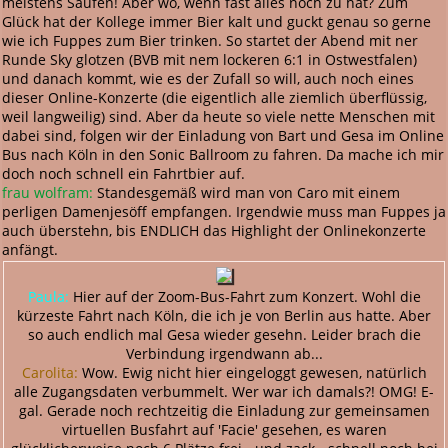
meistens Saufen! Aber wo, wenn fast alles noch zu hat? Zum
Glück hat der Kollege immer Bier kalt und guckt genau so gerne
wie ich Fuppes zum Bier trinken. So startet der Abend mit ner
Runde Sky glotzen (BVB mit nem lockeren 6:1 in Ostwestfalen)
und danach kommt, wie es der Zufall so will, auch noch eines
dieser Online-Konzerte (die eigentlich alle ziemlich überflüssig,
weil langweilig) sind. Aber da heute so viele nette Menschen mit
dabei sind, folgen wir der Einladung von Bart und Gesa im Online
Bus nach Köln in den Sonic Ballroom zu fahren. Da mache ich mir
doch noch schnell ein Fahrtbier auf.
frau wolfram:
Standesgemäß wird man von Caro mit einem
perligen Damenjesöff empfangen. Irgendwie muss man Fuppes ja
auch überstehn, bis ENDLICH das Highlight der Onlinekonzerte
anfängt.
Paula:
Hier auf der Zoom-Bus-Fahrt zum Konzert. Wohl die
kürzeste Fahrt nach Köln, die ich je von Berlin aus hatte. Aber
so auch endlich mal Gesa wieder gesehn. Leider brach die
Verbindung irgendwann ab...
Carolita:
Wow. Ewig nicht hier eingeloggt gewesen, natürlich
alle Zugangsdaten verbummelt. Wer war ich damals?! OMG! E-
gal. Gerade noch rechtzeitig die Einladung zur gemeinsamen
virtuellen Busfahrt auf 'Facie' gesehen, es waren