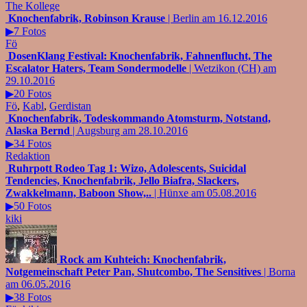
The Kollege
Knochenfabrik, Robinson Krause
| Berlin am 16.12.2016
▶7 Fotos
Fö
DosenKlang Festival: Knochenfabrik, Fahnenflucht, The
Escalator Haters, Team Sondermodelle
| Wetzikon (CH) am
29.10.2016
▶20 Fotos
Fö
,
Kabl
,
Gerdistan
Knochenfabrik, Todeskommando Atomsturm, Notstand,
Alaska Bernd
| Augsburg am 28.10.2016
▶34 Fotos
Redaktion
Ruhrpott Rodeo Tag 1: Wizo, Adolescents, Suicidal
Tendencies, Knochenfabrik, Jello Biafra, Slackers,
Zwakkelmann, Baboon Show,..
| Hünxe am 05.08.2016
▶50 Fotos
kiki
Rock am Kuhteich: Knochenfabrik,
Notgemeinschaft Peter Pan, Shutcombo, The Sensitives
| Borna
am 06.05.2016
▶38 Fotos