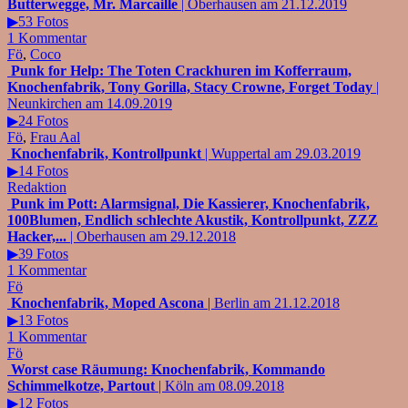
Butterwegge, Mr. Marcaille
| Oberhausen am 21.12.2019
▶53 Fotos
1 Kommentar
Fö
,
Coco
Punk for Help: The Toten Crackhuren im Kofferraum,
Knochenfabrik, Tony Gorilla, Stacy Crowne, Forget Today
|
Neunkirchen am 14.09.2019
▶24 Fotos
Fö
,
Frau Aal
Knochenfabrik, Kontrollpunkt
| Wuppertal am 29.03.2019
▶14 Fotos
Redaktion
Punk im Pott: Alarmsignal, Die Kassierer, Knochenfabrik,
100Blumen, Endlich schlechte Akustik, Kontrollpunkt, ZZZ
Hacker,...
| Oberhausen am 29.12.2018
▶39 Fotos
1 Kommentar
Fö
Knochenfabrik, Moped Ascona
| Berlin am 21.12.2018
▶13 Fotos
1 Kommentar
Fö
Worst case Räumung: Knochenfabrik, Kommando
Schimmelkotze, Partout
| Köln am 08.09.2018
▶12 Fotos