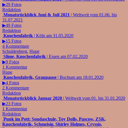
▶29 Fotos
Redaktion
Monatsrückblick Juni & Juli 2021
| Weltweit vom 01.06. bis
31.07.2021
▶49 Fotos
Redaktion
Knochenfabrik
| Köln am 31.05.2020
▶15 Fotos
4 Kommentare
Schuldenberg
,
Hupe
Slime, Knochenfabrik
| Essen am 07.02.2020
▶9 Fotos
1 Kommentar
Hupe
Knochenfabrik, Graupause
| Bochum am 18.01.2020
▶4 Fotos
2 Kommentare
Redaktion
Monatsrückblick Januar 2020
| Weltweit vom 01. bis 31.01.2020
▶23 Fotos
1 Kommentar
Redaktion
Punk im Pott: Sondaschule, Toy Dolls, Pascow, ZSK,
Knochenfabrik, Schmeisig, Shirley Holmes, Cryssis,