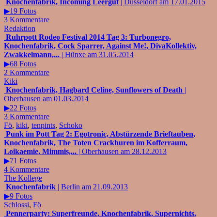
Knochenfabrik, Incoming Leergut
| Düsseldorf am 17.01.2015
▶19 Fotos
3 Kommentare
Redaktion
Ruhrpott Rodeo Festival 2014 Tag 3: Turbonegro,
Knochenfabrik, Cock Sparrer, Against Me!, DivaKollektiv,
Zwakkelmann,...
| Hünxe am 31.05.2014
▶68 Fotos
2 Kommentare
Kiki
Knochenfabrik, Hagbard Celine, Sunflowers of Death
|
Oberhausen am 01.03.2014
▶22 Fotos
3 Kommentare
Fö
,
kiki
,
tenpints
,
Schoko
Punk im Pott Tag 2: Egotronic, Abstürzende Brieftauben,
Knochenfabrik, The Toten Crackhuren im Kofferraum,
Loikaemie, Mimmis,...
| Oberhausen am 28.12.2013
▶71 Fotos
4 Kommentare
The Kollege
Knochenfabrik
| Berlin am 21.09.2013
▶9 Fotos
Schlossi
,
Fö
Pennerparty: Superfreunde, Knochenfabrik, Supernichts,