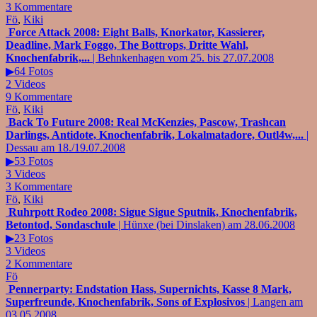
3 Kommentare
Fö
,
Kiki
Force Attack 2008: Eight Balls, Knorkator, Kassierer,
Deadline, Mark Foggo, The Bottrops, Dritte Wahl,
Knochenfabrik,...
| Behnkenhagen vom 25. bis 27.07.2008
▶64 Fotos
2 Videos
9 Kommentare
Fö
,
Kiki
Back To Future 2008: Real McKenzies, Pascow, Trashcan
Darlings, Antidote, Knochenfabrik, Lokalmatadore, Outl4w,...
|
Dessau am 18./19.07.2008
▶53 Fotos
3 Videos
3 Kommentare
Fö
,
Kiki
Ruhrpott Rodeo 2008: Sigue Sigue Sputnik, Knochenfabrik,
Betontod, Sondaschule
| Hünxe (bei Dinslaken) am 28.06.2008
▶23 Fotos
3 Videos
2 Kommentare
Fö
Pennerparty: Endstation Hass, Supernichts, Kasse 8 Mark,
Superfreunde, Knochenfabrik, Sons of Explosivos
| Langen am
03.05.2008