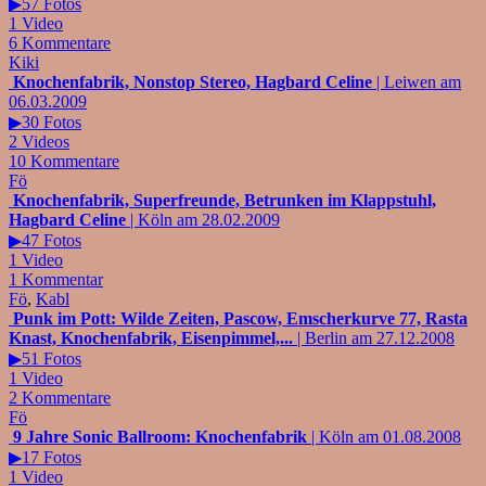
▶57 Fotos
1 Video
6 Kommentare
Kiki
Knochenfabrik, Nonstop Stereo, Hagbard Celine
| Leiwen am
06.03.2009
▶30 Fotos
2 Videos
10 Kommentare
Fö
Knochenfabrik, Superfreunde, Betrunken im Klappstuhl,
Hagbard Celine
| Köln am 28.02.2009
▶47 Fotos
1 Video
1 Kommentar
Fö
,
Kabl
Punk im Pott: Wilde Zeiten, Pascow, Emscherkurve 77, Rasta
Knast, Knochenfabrik, Eisenpimmel,...
| Berlin am 27.12.2008
▶51 Fotos
1 Video
2 Kommentare
Fö
9 Jahre Sonic Ballroom: Knochenfabrik
| Köln am 01.08.2008
▶17 Fotos
1 Video