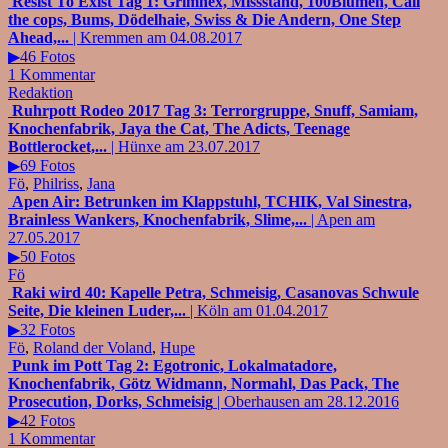
Resist To Exist Tag 1: Grimnex, Missstand, 100Blumen, Call
the cops, Bums, Dödelhaie, Swiss & Die Andern, One Step
Ahead,...
| Kremmen am 04.08.2017
▶46 Fotos
1 Kommentar
Redaktion
Ruhrpott Rodeo 2017 Tag 3: Terrorgruppe, Snuff, Samiam,
Knochenfabrik, Jaya the Cat, The Adicts, Teenage
Bottlerocket,...
| Hünxe am 23.07.2017
▶69 Fotos
Fö
,
Philriss
,
Jana
Apen Air: Betrunken im Klappstuhl, TCHIK, Val Sinestra,
Brainless Wankers, Knochenfabrik, Slime,...
| Apen am
27.05.2017
▶50 Fotos
Fö
Raki wird 40: Kapelle Petra, Schmeisig, Casanovas Schwule
Seite, Die kleinen Luder,...
| Köln am 01.04.2017
▶32 Fotos
Fö
,
Roland der Voland
,
Hupe
Punk im Pott Tag 2: Egotronic, Lokalmatadore,
Knochenfabrik, Götz Widmann, Normahl, Das Pack, The
Prosecution, Dorks, Schmeisig
| Oberhausen am 28.12.2016
▶42 Fotos
1 Kommentar