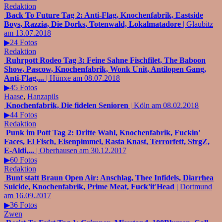
Redaktion
Back To Future Tag 2: Anti-Flag, Knochenfabrik, Eastside
Boys, Razzia, Die Dorks, Totenwald, Lokalmatadore
| Glaubitz
am 13.07.2018
▶24 Fotos
Redaktion
Ruhrpott Rodeo Tag 3: Feine Sahne Fischfilet, The Baboon
Show, Pascow, Knochenfabrik, Wonk Unit, Antilopen Gang,
Anti-Flag,...
| Hünxe am 08.07.2018
▶45 Fotos
Haase
,
Hanzapils
Knochenfabrik, Die fidelen Senioren
| Köln am 08.02.2018
▶44 Fotos
Redaktion
Punk im Pott Tag 2: Dritte Wahl, Knochenfabrik, Fuckin'
Faces, El Fisch, Eisenpimmel, Rasta Knast, Terrorfett, StrgZ,
E-Aldi,...
| Oberhausen am 30.12.2017
▶60 Fotos
Redaktion
Bunt statt Braun Open Air: Anschlag, Thee Infidels, Diarrhea
Suicide, Knochenfabrik, Prime Meat, Fuck'it'Head
| Dortmund
am 16.09.2017
▶36 Fotos
Zwen