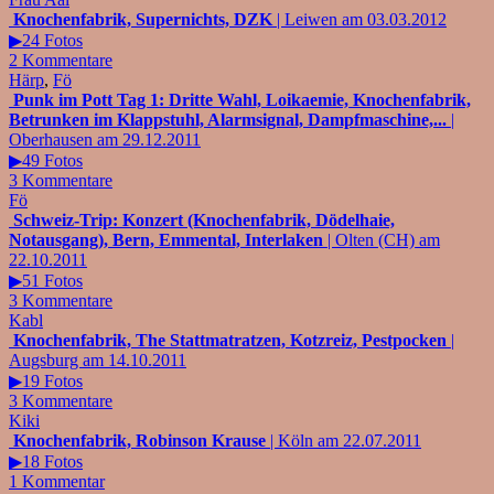
Knochenfabrik, Supernichts, DZK
| Leiwen am 03.03.2012
▶24 Fotos
2 Kommentare
Härp
,
Fö
Punk im Pott Tag 1: Dritte Wahl, Loikaemie, Knochenfabrik,
Betrunken im Klappstuhl, Alarmsignal, Dampfmaschine,...
|
Oberhausen am 29.12.2011
▶49 Fotos
3 Kommentare
Fö
Schweiz-Trip: Konzert (Knochenfabrik, Dödelhaie,
Notausgang), Bern, Emmental, Interlaken
| Olten (CH) am
22.10.2011
▶51 Fotos
3 Kommentare
Kabl
Knochenfabrik, The Stattmatratzen, Kotzreiz, Pestpocken
|
Augsburg am 14.10.2011
▶19 Fotos
3 Kommentare
Kiki
Knochenfabrik, Robinson Krause
| Köln am 22.07.2011
▶18 Fotos
1 Kommentar