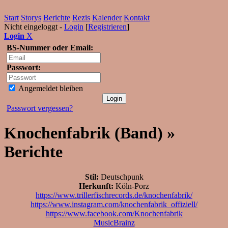
Start
Storys
Berichte
Rezis
Kalender
Kontakt
Nicht eingeloggt -
Login
[
Registrieren
]
Login
X
BS-Nummer oder Email:
Passwort:
Angemeldet bleiben
Passwort vergessen?
Knochenfabrik (Band) »
Berichte
Stil:
Deutschpunk
Herkunft:
Köln-Porz
https://www.trillerfischrecords.de/knochenfabrik/
https://www.instagram.com/knochenfabrik_offiziell/
https://www.facebook.com/Knochenfabrik
MusicBrainz