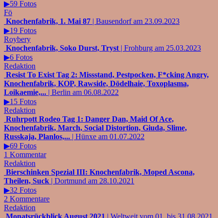
▶59 Fotos
Fö
Knochenfabrik, 1. Mai 87
| Bausendorf am 23.09.2023
▶19 Fotos
Roybery
Knochenfabrik, Soko Durst, Tryst
| Frohburg am 25.03.2023
▶6 Fotos
Redaktion
Resist To Exist Tag 2: Missstand, Pestpocken, F*cking Angry,
Knochenfabrik, KOP, Rawside, Dödelhaie, Toxoplasma,
Loikaemie,...
| Berlin am 06.08.2022
▶15 Fotos
Redaktion
Ruhrpott Rodeo Tag 1: Danger Dan, Maid Of Ace,
Knochenfabrik, March, Social Distortion, Giuda, Slime,
Russkaja, Planlos,...
| Hünxe am 01.07.2022
▶69 Fotos
1 Kommentar
Redaktion
Bierschinken Spezial III: Knochenfabrik, Moped Ascona,
Theilen, Suck
| Dortmund am 28.10.2021
▶32 Fotos
2 Kommentare
Redaktion
Monatsrückblick August 2021
| Weltweit vom 01. bis 31.08.2021