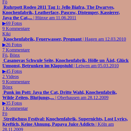
Fö
Ruhrpott Rodeo 2011 Tag 1: Jello Biafra, The Dwarves,
Knochenfabrik, Leatherface, Pascow, Distemper, Kassierer,
Jaya the Cat,...
| Hünxe am 11.06.2011
▶69 Fotos
9 Kommentare
Kiki
Knochenfabrik, Feuerwasser, Pregnant
| Hagen am 12.03.2010
▶26 Fotos
7 Kommentare
Fö
,
Bönx
Casanovas Schwule Seite, Knochenfabrik, Hölle un Ääd, Glück
Umsonst, Betrunken im Klappstuhl
| Leiwen am 05.03.2010
▶45 Fotos
2 Videos
9 Kommentare
Bönx
Punk im Pott: Jaya the Cat, Dritte Wahl, Knochenfabrik,
Wilde Zeiten, Blutjungs,...
| Oberhausen am 28.12.2009
▶35 Fotos
1 Kommentar
Fö
Streifschuss Festival: Knochenfabrik, Supernichts, Lost Lyrics,
Kreftich, Keine Ahnung, Papaya Juice Addicts
| Köln am
28.11.2009