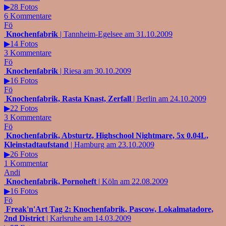
▶28 Fotos
6 Kommentare
Fö
Knochenfabrik
| Tannheim-Egelsee am 31.10.2009
▶14 Fotos
3 Kommentare
Fö
Knochenfabrik
| Riesa am 30.10.2009
▶16 Fotos
Fö
Knochenfabrik, Rasta Knast, Zerfall
| Berlin am 24.10.2009
▶22 Fotos
3 Kommentare
Fö
Knochenfabrik, Absturtz, Highschool Nightmare, 5x 0.04L,
Kleinstadtaufstand
| Hamburg am 23.10.2009
▶26 Fotos
1 Kommentar
Andi
Knochenfabrik, Pornoheft
| Köln am 22.08.2009
▶16 Fotos
Fö
Freak'n'Art Tag 2: Knochenfabrik, Pascow, Lokalmatadore,
2nd District
| Karlsruhe am 14.03.2009