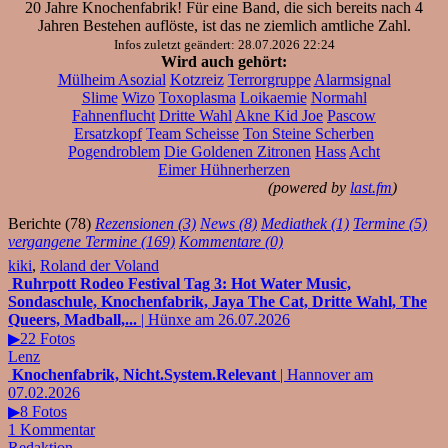
20 Jahre Knochenfabrik! Für eine Band, die sich bereits nach 4
Jahren Bestehen auflöste, ist das ne ziemlich amtliche Zahl.
Infos zuletzt geändert: 28.07.2026 22:24
Wird auch gehört:
Mülheim Asozial
Kotzreiz
Terrorgruppe
Alarmsignal
Slime
Wizo
Toxoplasma
Loikaemie
Normahl
Fahnenflucht
Dritte Wahl
Akne Kid Joe
Pascow
Ersatzkopf
Team Scheisse
Ton Steine Scherben
Pogendroblem
Die Goldenen Zitronen
Hass
Acht
Eimer Hühnerherzen
(powered by
last.fm
)
Berichte (78)
Rezensionen (3)
News (8)
Mediathek (1)
Termine (5)
vergangene Termine (169)
Kommentare (0)
kiki
,
Roland der Voland
Ruhrpott Rodeo Festival Tag 3: Hot Water Music,
Sondaschule, Knochenfabrik, Jaya The Cat, Dritte Wahl, The
Queers, Madball,...
| Hünxe am 26.07.2026
▶22 Fotos
Lenz
Knochenfabrik, Nicht.System.Relevant
| Hannover am
07.02.2026
▶8 Fotos
1 Kommentar
Redaktion