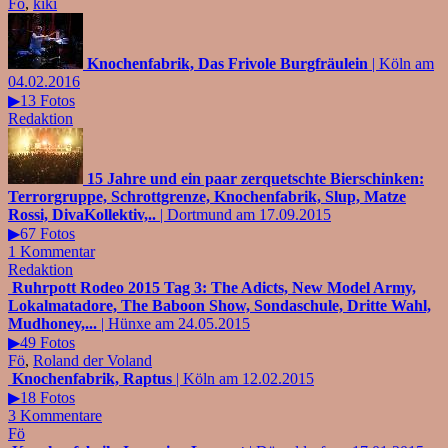
Fö
,
kiki
Knochenfabrik, Das Frivole Burgfräulein
| Köln am
04.02.2016
▶13 Fotos
Redaktion
15 Jahre und ein paar zerquetschte Bierschinken:
Terrorgruppe, Schrottgrenze, Knochenfabrik, Slup, Matze
Rossi, DivaKollektiv,..
| Dortmund am 17.09.2015
▶67 Fotos
1 Kommentar
Redaktion
Ruhrpott Rodeo 2015 Tag 3: The Adicts, New Model Army,
Lokalmatadore, The Baboon Show, Sondaschule, Dritte Wahl,
Mudhoney,...
| Hünxe am 24.05.2015
▶49 Fotos
Fö
,
Roland der Voland
Knochenfabrik, Raptus
| Köln am 12.02.2015
▶18 Fotos
3 Kommentare
Fö