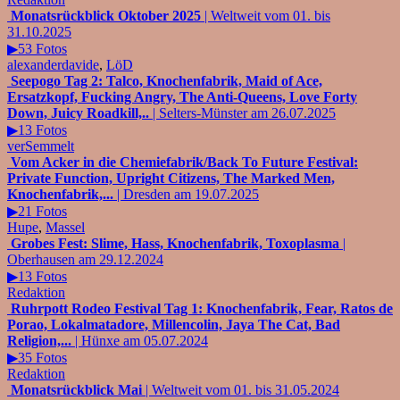
Monatsrückblick Oktober 2025
| Weltweit vom 01. bis
31.10.2025
▶53 Fotos
alexanderdavide
,
LöD
Seepogo Tag 2: Talco, Knochenfabrik, Maid of Ace,
Ersatzkopf, Fucking Angry, The Anti-Queens, Love Forty
Down, Juicy Roadkill,..
| Selters-Münster am 26.07.2025
▶13 Fotos
verSemmelt
Vom Acker in die Chemiefabrik/Back To Future Festival:
Private Function, Upright Citizens, The Marked Men,
Knochenfabrik,...
| Dresden am 19.07.2025
▶21 Fotos
Hupe
,
Massel
Grobes Fest: Slime, Hass, Knochenfabrik, Toxoplasma
|
Oberhausen am 29.12.2024
▶13 Fotos
Redaktion
Ruhrpott Rodeo Festival Tag 1: Knochenfabrik, Fear, Ratos de
Porao, Lokalmatadore, Millencolin, Jaya The Cat, Bad
Religion,...
| Hünxe am 05.07.2024
▶35 Fotos
Redaktion
Monatsrückblick Mai
| Weltweit vom 01. bis 31.05.2024