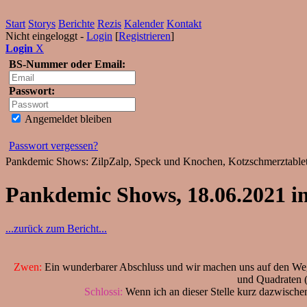
Start
Storys
Berichte
Rezis
Kalender
Kontakt
Nicht eingeloggt -
Login
[
Registrieren
]
Login
X
BS-Nummer oder Email:
Passwort:
Angemeldet bleiben
Passwort vergessen?
Pankdemic Shows: ZilpZalp, Speck und Knochen, Kotzschmerztablett
Pankdemic Shows, 18.06.2021 
...zurück zum Bericht...
Zwen:
Ein wunderbarer Abschluss und wir machen uns auf den Weg.
und Quadraten (h
Schlossi:
Wenn ich an dieser Stelle kurz dazwisch