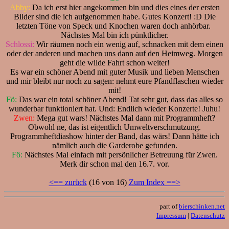
Abby:
Da ich erst hier angekommen bin und dies eines der ersten
Bilder sind die ich aufgenommen habe. Gutes Konzert! :D Die
letzten Töne von Speck und Knochen waren doch anhörbar.
Nächstes Mal bin ich pünktlicher.
Schlossi:
Wir räumen noch ein wenig auf, schnacken mit dem einen
oder der anderen und machen uns dann auf den Heimweg. Morgen
geht die wilde Fahrt schon weiter!
Es war ein schöner Abend mit guter Musik und lieben Menschen
und mir bleibt nur noch zu sagen: nehmt eure Pfandflaschen wieder
mit!
Fö:
Das war ein total schöner Abend! Tat sehr gut, dass das alles so
wunderbar funktioniert hat. Und: Endlich wieder Konzerte! Juhu!
Zwen:
Mega gut wars! Nächstes Mal dann mit Programmheft?
Obwohl ne, das ist eigentlich Umweltverschmutzung.
Programmheftdiashow hinter der Band, das wärs! Dann hätte ich
nämlich auch die Garderobe gefunden.
Fö:
Nächstes Mal einfach mit persönlicher Betreuung für Zwen.
Merk dir schon mal den 16.7. vor.
<== zurück
(16 von 16)
Zum Index ==>
part of
bierschinken.net
Impressum
|
Datenschutz