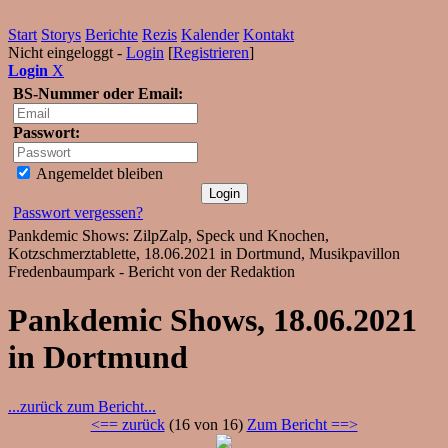
Start
Storys
Berichte
Rezis
Kalender
Kontakt
Nicht eingeloggt -
Login
[
Registrieren
]
Login
X
BS-Nummer oder Email:
Passwort:
Angemeldet bleiben
Passwort vergessen?
Pankdemic Shows: ZilpZalp, Speck und Knochen,
Kotzschmerztablette, 18.06.2021 in Dortmund, Musikpavillon
Fredenbaumpark - Bericht von der Redaktion
Pankdemic Shows, 18.06.2021
in Dortmund
...zurück zum Bericht...
<== zurück
(16 von 16)
Zum Bericht ==>